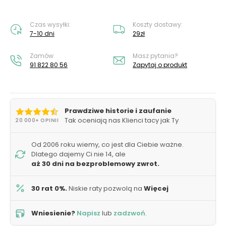
Czas wysyłki:
Koszty dostawy:
7-10 dni
29zł
Zamów:
Masz pytania?
91 822 80 56
Zapytaj o produkt
Prawdziwe historie i zaufanie
Tak oceniają nas Klienci tacy jak Ty
20 000+ OPINII
Od 2006 roku wiemy, co jest dla Ciebie ważne.
Dlatego dajemy Ci nie 14, ale
aż 30 dni na bezproblemowy zwrot.
30 rat 0%.
Niskie raty pozwolą na
Więcej
Wniesienie?
Napisz
lub
zadzwoń
.