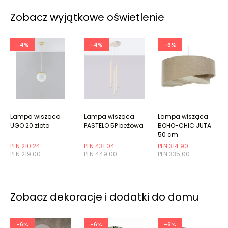
Zobacz wyjątkowe oświetlenie
-4%
-4%
-6%
Lampa wisząca
Lampa wisząca
Lampa wisząca
UGO 20 złota
PASTELO 5P beżowa
BOHO-CHIC JUTA
50 cm
naturalna/beżowa
PLN 210.24
PLN 431.04
PLN 314.90
PLN 219.00
PLN 449.00
PLN 335.00
Zobacz dekoracje i dodatki do domu
-6%
-6%
-6%