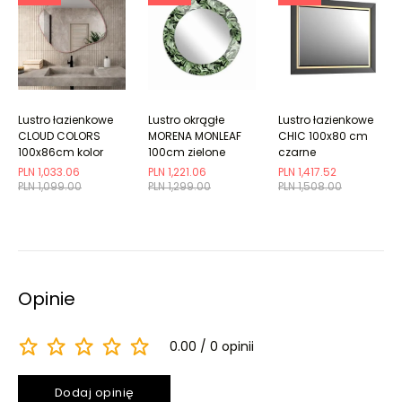
Lustro łazienkowe
Lustro okrągłe
Lustro łazienkowe
CLOUD COLORS
MORENA MONLEAF
CHIC 100x80 cm
100x86cm kolor
100cm zielone
czarne
ramki do wyboru
półmat/złote
PLN 1,033.06
PLN 1,221.06
PLN 1,417.52
PLN 1,099.00
PLN 1,299.00
PLN 1,508.00
Opinie
0.00
0 opinii
Dodaj opinię