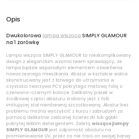
Opis
Dwukolorowa
lampa wisząca
SIMPLY GLAMOUR
na 1 żarówkę
Lampa wisząca SIMPLY GLAMOUR to nieskomplikowany
design z eleganckim wzornictwem sprawiający, że
lampa będzie wspaniałym elementem oświetlenia
nowoczesnego mieszkania. Abażur w kształcie walca
skonstruowany jest z łatwego do utrzymania w
czystości tworzywa PCV pokrytego matową folią o
czerwono-czarnym kolorze. Delikatny pasek w
środkowej części abażuru zrobiony jest z folii
imitującej stal nierdzewną szczotkowaną. Abażur bez
problemu można wyczyścić z kurzu i zabrudzeń za
pomocą delikatnie zwilżonej ściereczki lub gąbki
pokrytej lekkim detergentem. Zaletą
wiszącej
lampy
SIMPLY GLAMOUR
jest odporność abażuru na
promieniowanie UV, przez co nie traci on swojej barwy