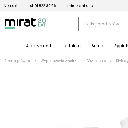
Kontakt
tel: 91 822 80 56
mirat@mirat.pl
Asortyment
Jadalnia
Salon
Sypial
Strona główna
Wyposażenie wnętrz
Oświetlenie
Kinkiet