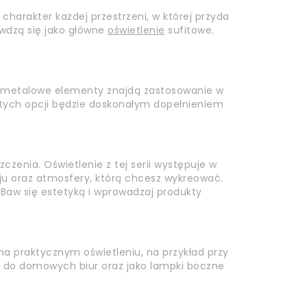
 charakter każdej przestrzeni, w której przyda
awdzą się jako główne
oświetlenie
sufitowe.
, metalowe elementy znajdą zastosowanie w
 tych opcji będzie doskonałym dopełnieniem
zenia. Oświetlenie z tej serii występuje w
koju oraz atmosfery, którą chcesz wykreować.
 Baw się estetyką i wprowadzaj produkty
na praktycznym oświetleniu, na przykład przy
eż do domowych biur oraz jako lampki boczne