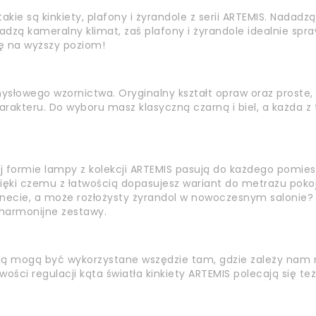
kie są kinkiety, plafony i żyrandole z serii ARTEMIS. Nadadzą
wadzą kameralny klimat, zaś plafony i żyrandole idealnie spr
ję na wyższy poziom!
słowego wzornictwa. Oryginalny kształt opraw oraz proste
akteru. Do wyboru masz klasyczną czarną i biel, a każda z
j formie lampy z kolekcji ARTEMIS pasują do każdego pomieszc
, dzięki czemu z łatwością dopasujesz wariant do metrażu po
binecie, a może rozłożysty żyrandol w nowoczesnym salonie?
 harmonijne zestawy.
acją mogą być wykorzystane wszędzie tam, gdzie zależy nam 
ości regulacji kąta światła kinkiety ARTEMIS polecają się t