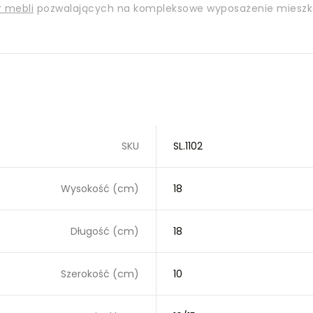
r mebli
pozwalających na kompleksowe wyposażenie mieszk
SKU
SL.1102
Wysokość (cm)
18
Długość (cm)
18
Szerokość (cm)
10