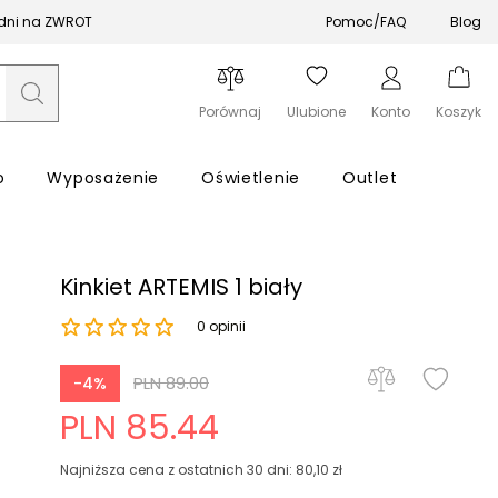
 dni na ZWROT
Pomoc/FAQ
Blog
Porównaj
Ulubione
Konto
Koszyk
o
Wyposażenie
Oświetlenie
Outlet
Kinkiet ARTEMIS 1 biały
0 opinii
Zapomniałeś hasła?
PLN 89.00
-4%
PLN 85.44
Zaloguj się
Najniższa cena z ostatnich 30 dni: 80,10 zł