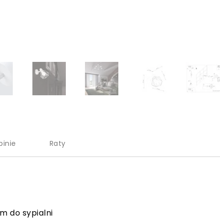
pinie
Raty
ym do sypialni