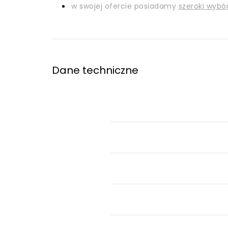
w swojej ofercie posiadamy
szeroki wybó
Dane techniczne