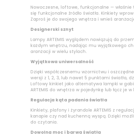
Nowoczesne, loftowe, funkcjonalne — właśnie ta
się funkcjonalne źródło światła. Kinkiety wpro
Zaproś je do swojego wnętrza i wnieś aranżac
Designerski sznyt
Lampy ARTEMIS wyglądem nawiązują do przemy
każdym wnętrzu, nadając mu wyjątkowego char
aranżacji w wielu stylach.
Wyjątkowa uniwersalność
Dzięki współczesnemu wzornictwu i oszczędne
wersji z 1, 2, 3, lub nawet 5 punktami światła
Loftowy kinkiet jako alternatywa lampki w ga
ARTEMIS do wnętrza w pojedynkę lub łącz je w
Regulacja kąta padania światła
Kinkiety, plafony i żyrandole ARTEMIS z regul
kanapie czy nad kuchenną wyspą. Dzięki możliw
do czytania.
Dowolna moc i barwa światła