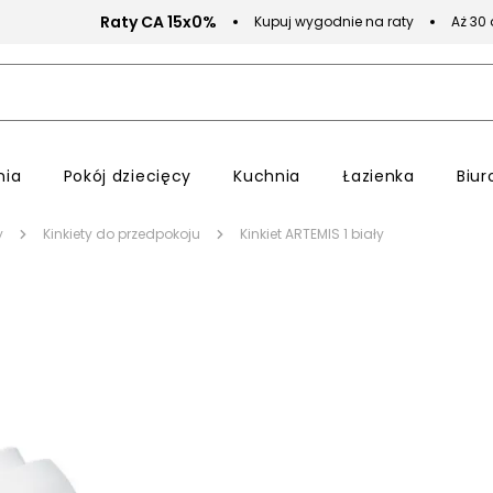
Raty CA 15x0%
Kupuj wygodnie na raty
Aż 30
nia
Pokój dziecięcy
Kuchnia
Łazienka
Biur
y
Kinkiety do przedpokoju
Kinkiet ARTEMIS 1 biały