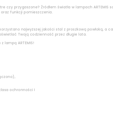
stre czy przygaszone? Źródłem światła w lampach ARTEMIS s
 oraz funkcji pomieszczenia.
korzystano najwyższej jakości stal z proszkową powłoką, a ca
wietlać Twoją codzienność przez długie lata.
 z lampą ARTEMIS!
ączono),
klasa ochronności I