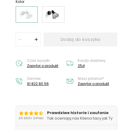
Nie masz konta?
Załóż konto
Kolor
Dodaj do koszyka
Czas wysyłki:
Koszty dostawy:
Zapytaj o produkt
25zł
Zamów:
Masz pytania?
91 822 80 56
Zapytaj o produkt
Prawdziwe historie i zaufanie
Tak oceniają nas Klienci tacy jak Ty
20 000+ OPINII