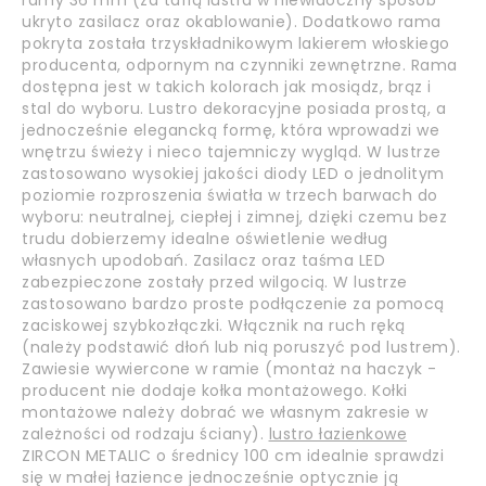
ramy 36 mm (za taflą lustra w niewidoczny sposób
ukryto zasilacz oraz okablowanie). Dodatkowo rama
pokryta została trzyskładnikowym lakierem włoskiego
producenta, odpornym na czynniki zewnętrzne. Rama
dostępna jest w takich kolorach jak mosiądz, brąz i
stal do wyboru. Lustro dekoracyjne posiada prostą, a
jednocześnie elegancką formę, która wprowadzi we
wnętrzu świeży i nieco tajemniczy wygląd. W lustrze
zastosowano wysokiej jakości diody LED o jednolitym
poziomie rozproszenia światła w trzech barwach do
wyboru: neutralnej, ciepłej i zimnej, dzięki czemu bez
trudu dobierzemy idealne oświetlenie według
własnych upodobań. Zasilacz oraz taśma LED
zabezpieczone zostały przed wilgocią. W lustrze
zastosowano bardzo proste podłączenie za pomocą
zaciskowej szybkozłączki. Włącznik na ruch ręką
(należy podstawić dłoń lub nią poruszyć pod lustrem).
Zawiesie wywiercone w ramie (montaż na haczyk -
producent nie dodaje kołka montażowego. Kołki
montażowe należy dobrać we własnym zakresie w
zależności od rodzaju ściany).
lustro łazienkowe
ZIRCON METALIC o średnicy 100 cm idealnie sprawdzi
się w małej łazience jednocześnie optycznie ją