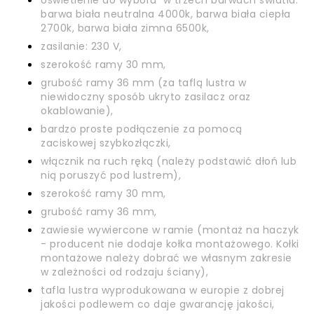
oświetlenie do wyboru w trzech barwach światła:
barwa biała neutralna 4000k, barwa biała ciepła
2700k, barwa biała zimna 6500k,
zasilanie: 230 V,
szerokość ramy 30 mm,
grubość ramy 36 mm (za taflą lustra w
niewidoczny sposób ukryto zasilacz oraz
okablowanie),
bardzo proste podłączenie za pomocą
zaciskowej szybkozłączki,
włącznik na ruch ręką (należy podstawić dłoń lub
nią poruszyć pod lustrem),
szerokość ramy 30 mm,
grubość ramy 36 mm,
zawiesie wywiercone w ramie (montaż na haczyk
- producent nie dodaje kołka montażowego. Kołki
montażowe należy dobrać we własnym zakresie
w zależności od rodzaju ściany),
tafla lustra wyprodukowana w europie z dobrej
jakości podlewem co daje gwarancję jakości,