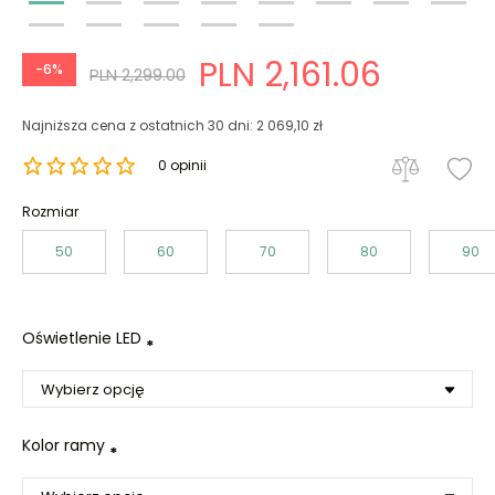
PLN 2,161.06
-6%
PLN 2,299.00
Najniższa cena z ostatnich 30 dni: 2 069,10 zł
0 opinii
Rozmiar
50
60
70
80
90
Oświetlenie LED
*
Kolor ramy
*