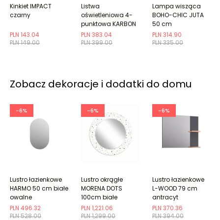
Kinkiet IMPACT
Listwa
Lampa wisząca
czarny
oświetleniowa 4-
BOHO-CHIC JUTA
punktowa KARBON
50 cm
4L taupe ryflowana
naturalna/beżowa
PLN 143.04
PLN 383.04
PLN 314.90
PLN 149.00
PLN 399.00
PLN 335.00
Zobacz dekoracje i dodatki do domu
-6%
-6%
-6%
Lustro łazienkowe
Lustro okrągłe
Lustro łazienkowe
HARMO 50 cm białe
MORENA DOTS
L-WOOD 79 cm
owalne
100cm białe
antracyt
PLN 496.32
PLN 1,221.06
PLN 370.36
PLN 528.00
PLN 1,299.00
PLN 394.00