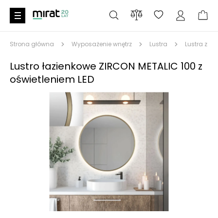
Strona główna
Wyposażenie wnętrz
Lustra
Lustra z oś
Lustro łazienkowe ZIRCON METALIC 100 z
oświetleniem LED