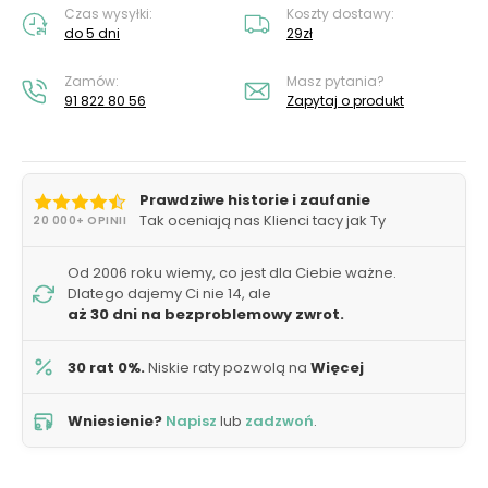
Czas wysyłki:
Koszty dostawy:
do 5 dni
29zł
Zamów:
Masz pytania?
91 822 80 56
Zapytaj o produkt
Prawdziwe historie i zaufanie
Tak oceniają nas Klienci tacy jak Ty
20 000+ OPINII
Od 2006 roku wiemy, co jest dla Ciebie ważne.
Dlatego dajemy Ci nie 14, ale
aż 30 dni na bezproblemowy zwrot.
30 rat 0%.
Niskie raty pozwolą na
Więcej
Wniesienie?
Napisz
lub
zadzwoń
.