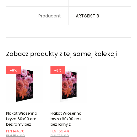
Producent
ARTGEIST B
Zobacz produkty z tej samej kolekcji
-6%
-6%
Plakat Wiosenna
Plakat Wiosenna
bryza 60x90 cm
bryza 60x90 cm
bez ramy bez
bez ramy z
marginesu
marginesem
PLN 144.76
PLN 165.44
PLN 154.00
PLN 176.00