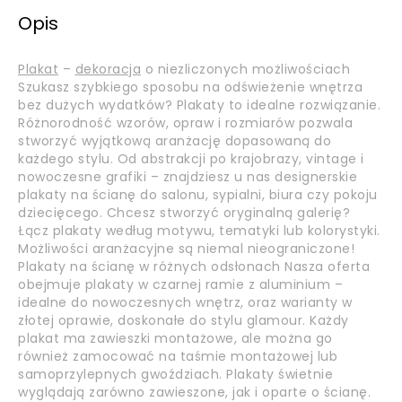
Opis
Plakat
–
dekoracja
o niezliczonych możliwościach
Szukasz szybkiego sposobu na odświeżenie wnętrza
bez dużych wydatków? Plakaty to idealne rozwiązanie.
Różnorodność wzorów, opraw i rozmiarów pozwala
stworzyć wyjątkową aranżację dopasowaną do
każdego stylu. Od abstrakcji po krajobrazy, vintage i
nowoczesne grafiki – znajdziesz u nas designerskie
plakaty na ścianę do salonu, sypialni, biura czy pokoju
dziecięcego. Chcesz stworzyć oryginalną galerię?
Łącz plakaty według motywu, tematyki lub kolorystyki.
Możliwości aranżacyjne są niemal nieograniczone!
Plakaty na ścianę w różnych odsłonach Nasza oferta
obejmuje plakaty w czarnej ramie z aluminium –
idealne do nowoczesnych wnętrz, oraz warianty w
złotej oprawie, doskonałe do stylu glamour. Każdy
plakat ma zawieszki montażowe, ale można go
również zamocować na taśmie montażowej lub
samoprzylepnych gwoździach. Plakaty świetnie
wyglądają zarówno zawieszone, jak i oparte o ścianę.