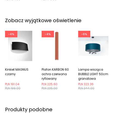
Zobacz wyjątkowe oświetlenie
-4%
-4%
-6%
Kinkiet MAGNUS
Plafon KARBON 60
Lampa wisząca
czarny
ochra czerwona
BUBBLE LIGHT 50cm
ryflowany
granatowa
PLN 191.04
PLN 225.60
PLN 323.36
PLN 199.00
PLN 235.00
PLN 344.00
Produkty podobne