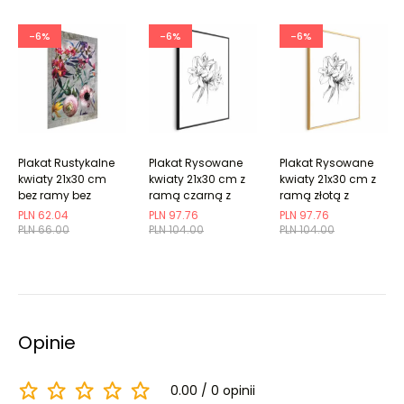
-6%
-6%
-6%
Plakat Rustykalne
Plakat Rysowane
Plakat Rysowane
kwiaty 21x30 cm
kwiaty 21x30 cm z
kwiaty 21x30 cm z
bez ramy bez
ramą czarną z
ramą złotą z
marginesu
marginesem
marginesem
PLN 62.04
PLN 97.76
PLN 97.76
PLN 66.00
PLN 104.00
PLN 104.00
Opinie
0.00
0 opinii