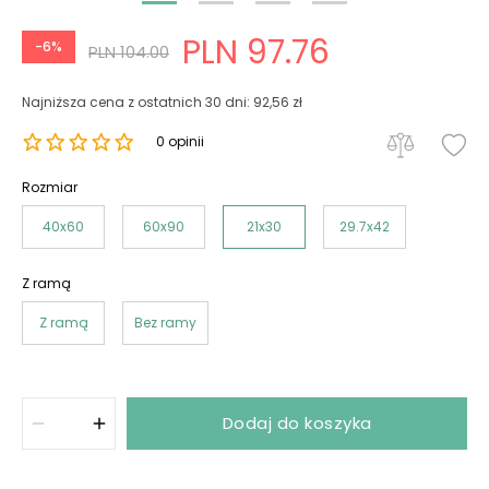
PLN 97.76
-6%
PLN 104.00
Najniższa cena z ostatnich 30 dni: 92,56 zł
0 opinii
Rozmiar
40x60
60x90
21x30
29.7x42
Z ramą
Z ramą
Bez ramy
Dodaj do koszyka