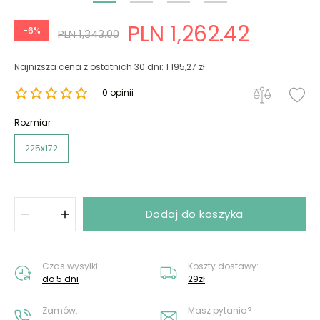
PLN 1,262.42
-6%
PLN 1,343.00
Najniższa cena z ostatnich 30 dni: 1 195,27 zł
0 opinii
Rozmiar
225x172
Dodaj do koszyka
Czas wysyłki:
Koszty dostawy:
do 5 dni
29zł
Zamów:
Masz pytania?