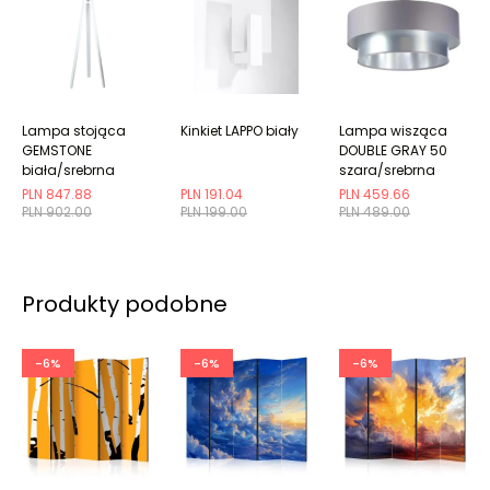
Lampa stojąca
Kinkiet LAPPO biały
Lampa wisząca
GEMSTONE
DOUBLE GRAY 50
biała/srebrna
szara/srebrna
PLN 847.88
PLN 191.04
PLN 459.66
PLN 902.00
PLN 199.00
PLN 489.00
Produkty podobne
-6%
-6%
-6%