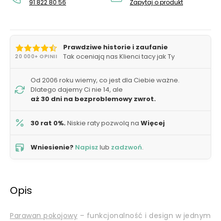
91 822 80 56
Zapytaj o produkt
Prawdziwe historie i zaufanie
Tak oceniają nas Klienci tacy jak Ty
20 000+ OPINII
Od 2006 roku wiemy, co jest dla Ciebie ważne.
Dlatego dajemy Ci nie 14, ale
aż 30 dni na bezproblemowy zwrot.
30 rat 0%.
Niskie raty pozwolą na
Więcej
Wniesienie?
Napisz
lub
zadzwoń
.
Opis
Parawan pokojowy
– funkcjonalność i design w jednym