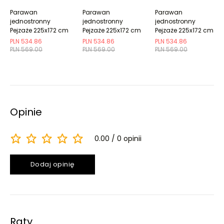
Parawan
Parawan
Parawan
jednostronny
jednostronny
jednostronny
Pejzaże 225x172 cm
Pejzaże 225x172 cm
Pejzaże 225x172 cm
5-częściowy
5-częściowy
5-częściowy
PLN 534.86
PLN 534.86
PLN 534.86
czarny
niebieski
wielokolorowy
PLN 569.00
PLN 569.00
PLN 569.00
Opinie
0.00
0 opinii
Dodaj opinię
Raty