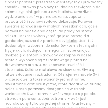
Chcesz podzielić przestrzeń w estetyczny i praktyczny
sposób? Parawan pokojowy to idealne rozwiązanie do
salonu, sypialni, gabinetu czy butików. Umożliwia
wydzielenie stref w pomieszczeniu, zapewnia
prywatność i stanowi stylową dekorację. Parawan
świetnie sprawdzi się w małych mieszkaniach, gdzie
pozwoli na oddzielenie części do pracy od strefy
relaksu. Możesz wykorzystać go jako osłonę dla
garderoby, suszarki z praniem czy
biurka
. Jest też
doskonałym wyborem do salonów kosmetycznych i
fryzjerskich, dodając im elegancji i zapewniając
dyskrecję klientom. Parawany dostępne w naszej
ofercie wykonane są z flizelinowego płótna na
drewnianym stelażu, co zapewnia trwałość i
stabilność. Solidne metalowe zawiasy umożliwiają
łatwe składanie i rozkładanie. Oferujemy modele 3- i
5-częściowe, a także warianty jednostronne,
dwustronne oraz akustyczne, które dodatkowo tłumią
hałas. Nasze parawany dostępne są w trzech
wariantach: Dwustronny – wzór znajduje się po obu
stronach parawanu. Jednostronny – wzór jest
nadrukowany tylko po jednej stronie. Akustyczny –