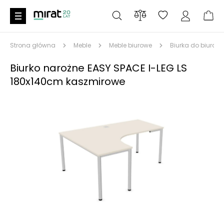
Strona główna
Meble
Meble biurowe
Biurka do biura
Biurko narożne EASY SPACE I-LEG LS
180x140cm kaszmirowe