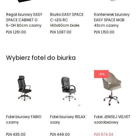
Regał biurowy EASY
Biurko EASY SPACE
Kontenerek biurowy
SPACE CABINET O
C-LEG RC
EASY SPACE MOB
5-OH 80cm czarny
140x60cm białe
43cm czarny
grafitowy mobilny
PLN 1,261.00
PLN 1,087.00
PLN 1,150.00
Wybierz fotel do biurka
-6%
Fotel biurowy FABIO
Fotel biurowy RELAX
Fotel JENISEJ VELVET
czarny
szary
szarobeżowy
PLN 435.00
PLN 449.00
PLN 574.34