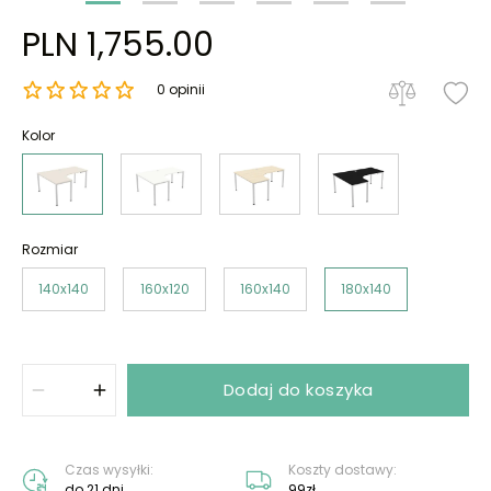
PLN 1,755.00
0 opinii
Kolor
Rozmiar
140x140
160x120
160x140
180x140
Dodaj do koszyka
Czas wysyłki:
Koszty dostawy:
do 21 dni
99zł