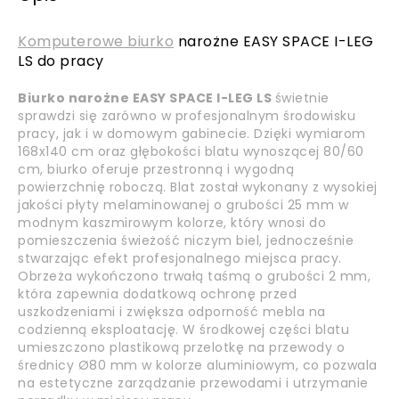
Komputerowe biurko
narożne EASY SPACE I-LEG
LS do pracy
Biurko narożne EASY SPACE I-LEG LS
świetnie
sprawdzi się zarówno w profesjonalnym środowisku
pracy, jak i w domowym gabinecie. Dzięki wymiarom
168x140 cm oraz głębokości blatu wynoszącej 80/60
cm, biurko oferuje przestronną i wygodną
powierzchnię roboczą. Blat został wykonany z wysokiej
jakości płyty melaminowanej o grubości 25 mm w
modnym kaszmirowym kolorze, który wnosi do
pomieszczenia świeżość niczym biel, jednocześnie
stwarzając efekt profesjonalnego miejsca pracy.
Obrzeża wykończono trwałą taśmą o grubości 2 mm,
która zapewnia dodatkową ochronę przed
uszkodzeniami i zwiększa odporność mebla na
codzienną eksploatację. W środkowej części blatu
umieszczono plastikową przelotkę na przewody o
średnicy Ø80 mm w kolorze aluminiowym, co pozwala
na estetyczne zarządzanie przewodami i utrzymanie