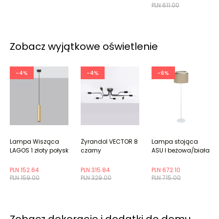
PLN 611.00
Zobacz wyjątkowe oświetlenie
-4%
-4%
-6%
Lampa Wisząca
Żyrandol VECTOR 8
Lampa stojąca
LAGOS 1 złoty połysk
czarny
ASU I beżowa/biała
PLN 152.64
PLN 315.84
PLN 672.10
PLN 159.00
PLN 329.00
PLN 715.00