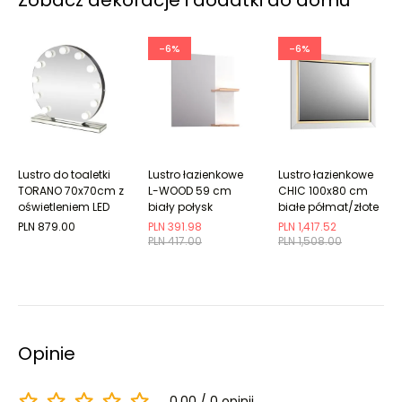
Zobacz dekoracje i dodatki do domu
-6%
-6%
Lustro do toaletki
Lustro łazienkowe
Lustro łazienkowe
TORANO 70x70cm z
L-WOOD 59 cm
CHIC 100x80 cm
oświetleniem LED
biały połysk
białe półmat/złote
PLN 879.00
PLN 391.98
PLN 1,417.52
PLN 417.00
PLN 1,508.00
Opinie
0.00
0 opinii