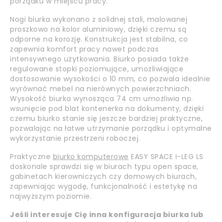
porządku w miejscu pracy.
Nogi biurka wykonano z solidnej stali, malowanej
proszkowo na kolor aluminiowy, dzięki czemu są
odporne na korozję. Konstrukcja jest stabilna, co
zapewnia komfort pracy nawet podczas
intensywnego użytkowania. Biurko posiada także
regulowane stopki poziomujące, umożliwiające
dostosowanie wysokości o 10 mm, co pozwala idealnie
wyrównać mebel na nierównych powierzchniach.
Wysokość biurka wynosząca 74 cm umożliwia np.
wsunięcie pod blat kontenerka na dokumenty, dzięki
czemu biurko stanie się jeszcze bardziej praktyczne,
pozwalając na łatwe utrzymanie porządku i optymalne
wykorzystanie przestrzeni roboczej.
Praktyczne
biurko komputerowe
EASY SPACE I-LEG LS
doskonale sprawdzi się w biurach typu open space,
gabinetach kierowniczych czy domowych biurach,
zapewniając wygodę, funkcjonalność i estetykę na
najwyższym poziomie.
Jeśli interesuje Cię inna konfiguracja biurka lub