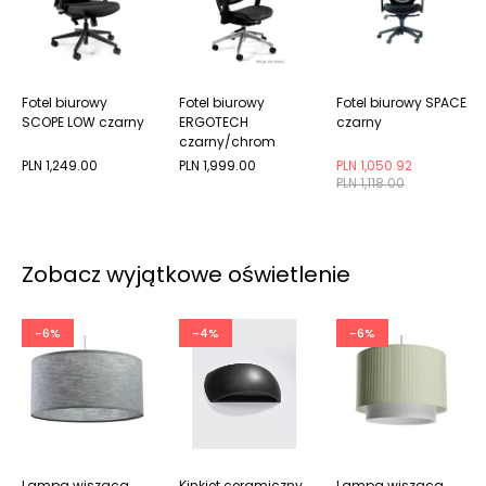
Fotel biurowy
Fotel biurowy
Fotel biurowy SPACE
SCOPE LOW czarny
ERGOTECH
czarny
czarny/chrom
PLN 1,249.00
PLN 1,999.00
PLN 1,050.92
PLN 1,118.00
Zobacz wyjątkowe oświetlenie
-6%
-4%
-6%
Lampa wisząca
Kinkiet ceramiczny
Lampa wisząca