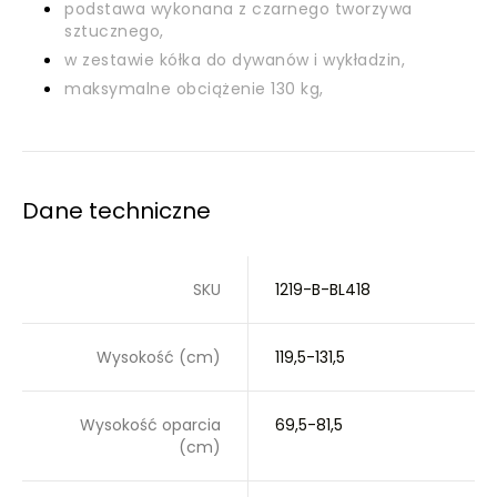
podstawa wykonana z czarnego tworzywa
sztucznego,
w zestawie kółka do dywanów i wykładzin,
maksymalne obciążenie 130 kg,
Dane techniczne
SKU
1219-B-BL418
Wysokość (cm)
119,5-131,5
Wysokość oparcia
69,5-81,5
(cm)