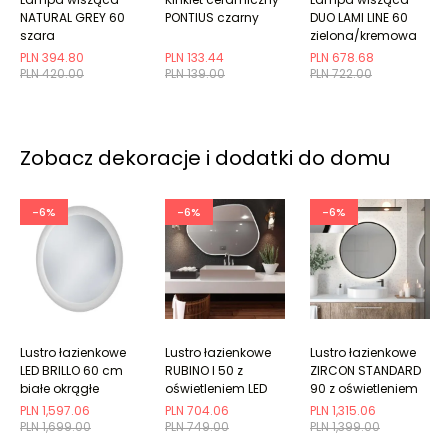
NATURAL GREY 60
PONTIUS czarny
DUO LAMI LINE 60
szara
zielona/kremowa
PLN 394.80
PLN 133.44
PLN 678.68
PLN 420.00
PLN 139.00
PLN 722.00
Zobacz dekoracje i dodatki do domu
-6%
-6%
-6%
Lustro łazienkowe
Lustro łazienkowe
Lustro łazienkowe
LED BRILLO 60 cm
RUBINO I 50 z
ZIRCON STANDARD
białe okrągłe
oświetleniem LED
90 z oświetleniem
LED
PLN 1,597.06
PLN 704.06
PLN 1,315.06
PLN 1,699.00
PLN 749.00
PLN 1,399.00