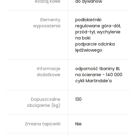
Rodzaj kółek
do dywanów
Elementy
podłokietniki
wyposażenia
regulowane góra-dół,
przód-tył, wychylenie
na boki
podparcie odcinka
lędźwiowego
Informacje
odporność tkaniny BL
dodatkowe
na ścieranie - 140 000
cykli Martindale'a
Dopuszczalne
130
obciążenie (kg)
Zmiana tapicerki
Nie