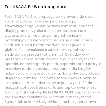
Fotel SAGA PLUS do komputera
Fotel SAGA PLUS to propozycja skierowana do osób,
które poszukują fotela ergonomicznego,
zapewniającego wysoki poziom komfortu podczas
długiej pracy przy biurku lub komputerze. Fotel
wyposażono w mechanizm asynchroniczny
pozwalający na niezależną regulację oparcia oraz
siedziska. Dzięki niemu możliwa jest regulacja
głębokości i wysokości siedziska oraz pochylenie
siedziska do przodu (kąt ujemny). Dodatkowo w
prezentowanym fotelu można regulować wysokość
oparcia, nachylić go do przodu. Oparcie fotela pokryte
przewiewną siatką posiada podparcie dla kręgów
lędźwiowych, co pozwoli uniknąć bólu pleców podczas
długiego siedzenia. Zagłówek fotela również pokryty
jest siatką i można dostosować jego wysokość do
naszych potrzeb. Siedzisko fotela
tapicerowane
jest
tkaniną materiałową.
Fotel SAGA PLUS
wyposażono w
regulowane podłokietniki w trzech płaszczyznach
(góra-dół, przód-tył, wychylenie na boki). Podstawa