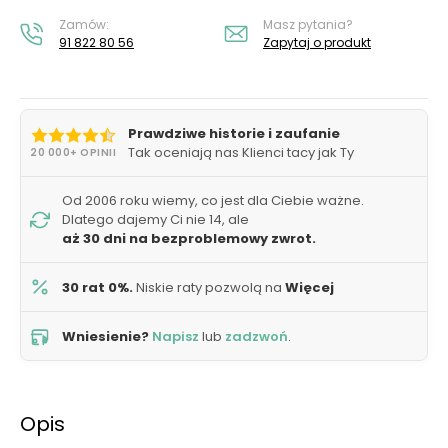
Zamów:
Masz pytania?
91 822 80 56
Zapytaj o produkt
Prawdziwe historie i zaufanie
Tak oceniają nas Klienci tacy jak Ty
20 000+ OPINII
Od 2006 roku wiemy, co jest dla Ciebie ważne.
Dlatego dajemy Ci nie 14, ale
aż 30 dni na bezproblemowy zwrot.
30 rat 0%.
Niskie raty pozwolą na
Więcej
Wniesienie?
Napisz
lub
zadzwoń
.
Opis