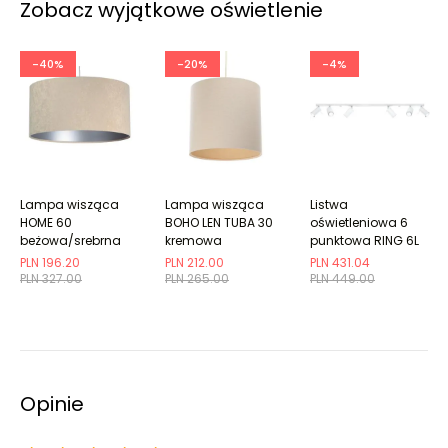
Zobacz wyjątkowe oświetlenie
-40%
-20%
-4%
Lampa wisząca
Lampa wisząca
Listwa
HOME 60
BOHO LEN TUBA 30
oświetleniowa 6
beżowa/srebrna
kremowa
punktowa RING 6L
biały
PLN 196.20
PLN 212.00
PLN 431.04
PLN 327.00
PLN 265.00
PLN 449.00
Opinie