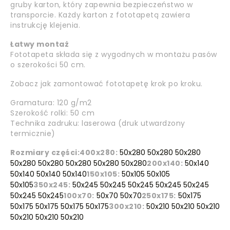
gruby karton, który zapewnia bezpieczeństwo w
transporcie. Każdy karton z fototapetą zawiera
instrukcję klejenia.
Łatwy montaż
Fototapeta składa się z wygodnych w montażu pasów
o szerokości 50 cm.
Zobacz jak zamontować fototapetę krok po kroku.
Gramatura: 120 g/m2
Szerokość rolki: 50 cm
Technika zadruku: laserowa (druk utwardzony
termicznie)
Rozmiary części:
400x280:
50x280 50x280 50x280
50x280 50x280 50x280 50x280 50x280
200x140:
50x140
50x140 50x140 50x140
150x105:
50x105 50x105
50x105
350x245:
50x245 50x245 50x245 50x245 50x245
50x245 50x245
100x70:
50x70 50x70
250x175:
50x175
50x175 50x175 50x175 50x175
300x210:
50x210 50x210 50x210
50x210 50x210 50x210