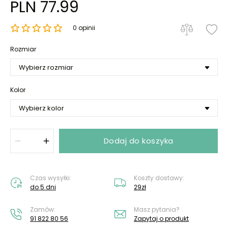
PLN 77.99
0 opinii
Rozmiar
Kolor
Dodaj do koszyka
Czas wysyłki:
Koszty dostawy:
do 5 dni
29zł
Zamów:
Masz pytania?
91 822 80 56
Zapytaj o produkt