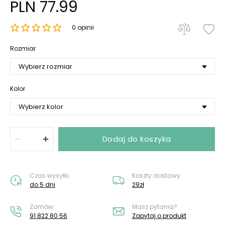
PLN 77.99
0 opinii
Rozmiar
Kolor
Dodaj do koszyka
Czas wysyłki:
Koszty dostawy:
do 5 dni
29zł
Zamów:
Masz pytania?
91 822 80 56
Zapytaj o produkt