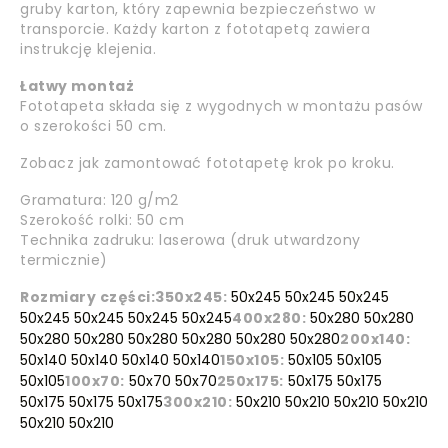
gruby karton, który zapewnia bezpieczeństwo w
transporcie. Każdy karton z fototapetą zawiera
instrukcję klejenia.
Łatwy montaż
Fototapeta składa się z wygodnych w montażu pasów
o szerokości 50 cm.
Zobacz jak zamontować fototapetę krok po kroku.
Gramatura: 120 g/m2
Szerokość rolki: 50 cm
Technika zadruku: laserowa (druk utwardzony
termicznie)
Rozmiary części:
350x245:
50x245 50x245 50x245
50x245 50x245 50x245 50x245
400x280:
50x280 50x280
50x280 50x280 50x280 50x280 50x280 50x280
200x140:
50x140 50x140 50x140 50x140
150x105:
50x105 50x105
50x105
100x70:
50x70 50x70
250x175:
50x175 50x175
50x175 50x175 50x175
300x210:
50x210 50x210 50x210 50x210
50x210 50x210