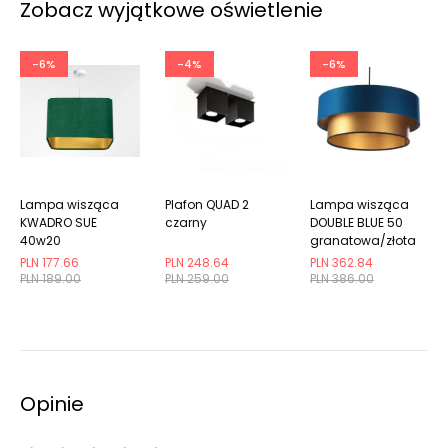
Zobacz wyjątkowe oświetlenie
-6%
-4%
-6%
Lampa wisząca
Plafon QUAD 2
Lampa wisząca
KWADRO SUE
czarny
DOUBLE BLUE 50
40w20
granatowa/złota
zielona/złota
PLN 177.66
PLN 248.64
PLN 362.84
PLN 189.00
PLN 259.00
PLN 386.00
Opinie