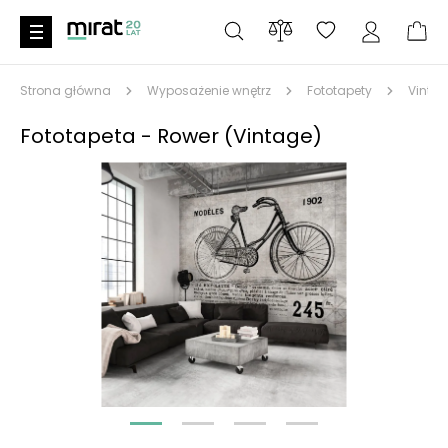
Strona główna
Wyposażenie wnętrz
Fototapety
Vintage
Fototapeta - Rower (Vintage)