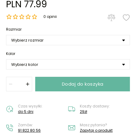
PLN 77.99
0 opinii
Rozmiar
Kolor
Dodaj do koszyka
Czas wysyłki:
Koszty dostawy:
do 5 dni
29zł
Zamów:
Masz pytania?
91 822 80 56
Zapytaj o produkt