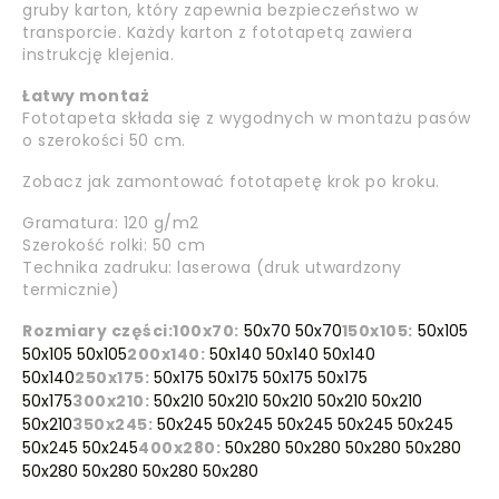
gruby karton, który zapewnia bezpieczeństwo w
transporcie. Każdy karton z fototapetą zawiera
instrukcję klejenia.
Łatwy montaż
Fototapeta składa się z wygodnych w montażu pasów
o szerokości 50 cm.
Zobacz jak zamontować fototapetę krok po kroku.
Gramatura: 120 g/m2
Szerokość rolki: 50 cm
Technika zadruku: laserowa (druk utwardzony
termicznie)
Rozmiary części:
100x70:
50x70 50x70
150x105:
50x105
50x105 50x105
200x140:
50x140 50x140 50x140
50x140
250x175:
50x175 50x175 50x175 50x175
50x175
300x210:
50x210 50x210 50x210 50x210 50x210
50x210
350x245:
50x245 50x245 50x245 50x245 50x245
50x245 50x245
400x280:
50x280 50x280 50x280 50x280
50x280 50x280 50x280 50x280