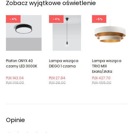
Zobacz wyjątkowe oświetlenie
-4%
-4%
-6%
Plafon ONYX 40
Lampa wisząca
Lampa wisząca
czarny LED 3000K
DIEGO 1 czarna
TRIO MIX
biała/złota
PLN 143.04
PLN 27.84
PLN 427.70
PLN 149.00
PLN 29.00
PLN 455.00
Opinie