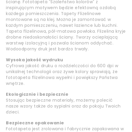
ścianę. Fototapeta "Szaleństwo kolorów" z
inspirującym motywem będzie efektowną ozdobą
każdego pomieszczenia. Tapety Flizelinowe
montowane są na klej. Można je zamontować w
każdym pomieszczeniu, nawet łazience lub kuchni.
Tapeta flizelinowa, pół-matowa powłoka. Flizelina kryje
drobne niedoskonałości ściany. Tworzy ocieplającą
warstwę izolacyjną i pozwala ścianom oddychać.
Wodoodporny druk jest bardzo trwały.
Wysoka jakość wydruku
Cyfrowa jakość druku o rozdzielczości do 600 dpi w
unikalnej technologii oraz żywe kolory sprawiają, że
fototapeta flizelinowa wypełni i powiększy Państwa
wnętrze.
Ekologicznie i bezpiecznie
Stosując bezpieczne materiały, możemy polecić
nasze wzory także do sypialni oraz do pokoju Twoich
dzieci.
Bezpieczne opakowanie
Fototapeta jest zrolowana i fabrycznie zapakowana w