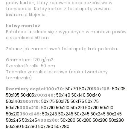
gruby karton, który zapewnia bezpieczeństwo w
transporcie. Każdy karton z fototapetą zawiera
instrukcję klejenia.
Łatwy montaż
Fototapeta składa się z wygodnych w montażu pasów
o szerokości 50 cm.
Zobacz jak zamontować fototapetę krok po kroku.
Gramatura: 120 g/m2
Szerokość rolki: 50 cm
Technika zadruku: laserowa (druk utwardzony
termicznie)
Rozmiary części:
100x70:
50x70 50x70
150x105:
50x105
50x105 50x105
200x140:
50x140 50x140 50x140
50x140
250x175:
50x175 50x175 50x175 50x175
50x175
300x210:
50x210 50x210 50x210 50x210 50x210
50x210
350x245:
50x245 50x245 50x245 50x245 50x245
50x245 50x245
400x280:
50x280 50x280 50x280 50x280
50x280 50x280 50x280 50x280