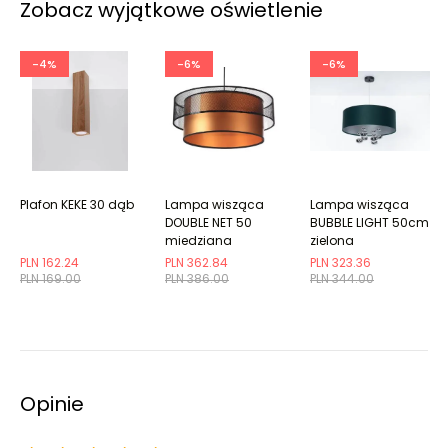
Zobacz wyjątkowe oświetlenie
-4%
-6%
-6%
Plafon KEKE 30 dąb
Lampa wisząca
Lampa wisząca
DOUBLE NET 50
BUBBLE LIGHT 50cm
miedziana
zielona
PLN 162.24
PLN 362.84
PLN 323.36
PLN 169.00
PLN 386.00
PLN 344.00
Opinie