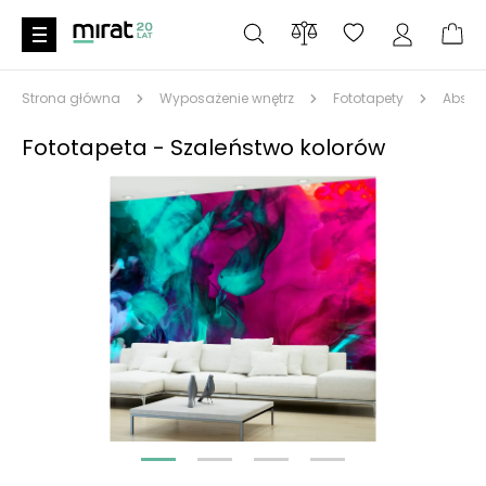
Strona główna
Wyposażenie wnętrz
Fototapety
Abstra
Fototapeta - Szaleństwo kolorów