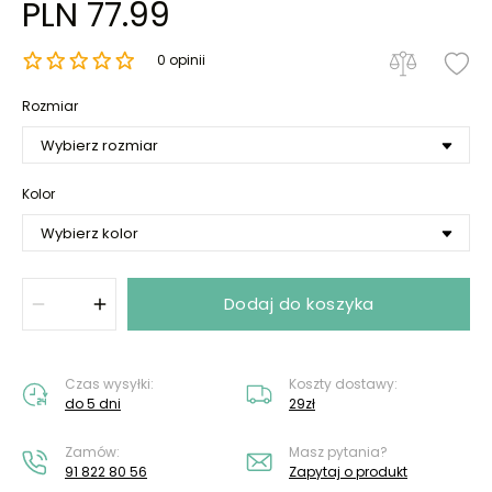
PLN 77.99
0 opinii
Rozmiar
Kolor
Dodaj do koszyka
Czas wysyłki:
Koszty dostawy:
do 5 dni
29zł
Zamów:
Masz pytania?
91 822 80 56
Zapytaj o produkt