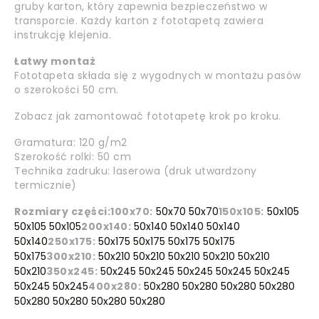
gruby karton, który zapewnia bezpieczeństwo w
transporcie. Każdy karton z fototapetą zawiera
instrukcję klejenia.
Łatwy montaż
Fototapeta składa się z wygodnych w montażu pasów
o szerokości 50 cm.
Zobacz jak zamontować fototapetę krok po kroku.
Gramatura: 120 g/m2
Szerokość rolki: 50 cm
Technika zadruku: laserowa (druk utwardzony
termicznie)
Rozmiary części:
100x70:
50x70 50x70
150x105:
50x105
50x105 50x105
200x140:
50x140 50x140 50x140
50x140
250x175:
50x175 50x175 50x175 50x175
50x175
300x210:
50x210 50x210 50x210 50x210 50x210
50x210
350x245:
50x245 50x245 50x245 50x245 50x245
50x245 50x245
400x280:
50x280 50x280 50x280 50x280
50x280 50x280 50x280 50x280