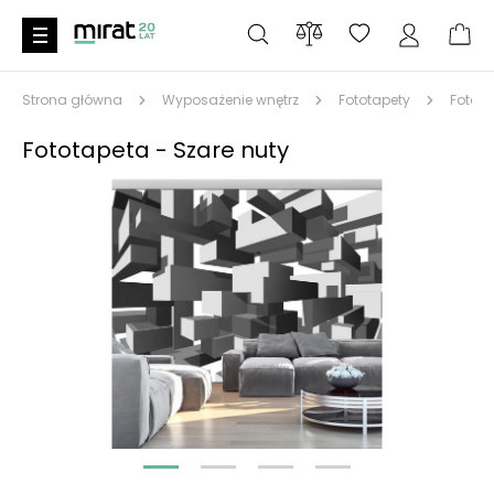
Strona główna
Wyposażenie wnętrz
Fototapety
Fotota
Fototapeta - Szare nuty