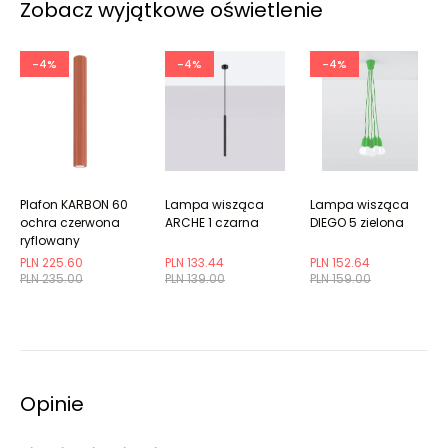
Zobacz wyjątkowe oświetlenie
-4%
-4%
-4%
Plafon KARBON 60
Lampa wisząca
Lampa wisząca
ochra czerwona
ARCHE 1 czarna
DIEGO 5 zielona
ryflowany
PLN 225.60
PLN 133.44
PLN 152.64
PLN 235.00
PLN 139.00
PLN 159.00
Opinie