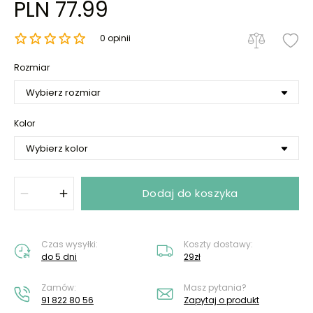
PLN 77.99
0 opinii
Rozmiar
Kolor
Dodaj do koszyka
Czas wysyłki:
Koszty dostawy:
do 5 dni
29zł
Zamów:
Masz pytania?
91 822 80 56
Zapytaj o produkt