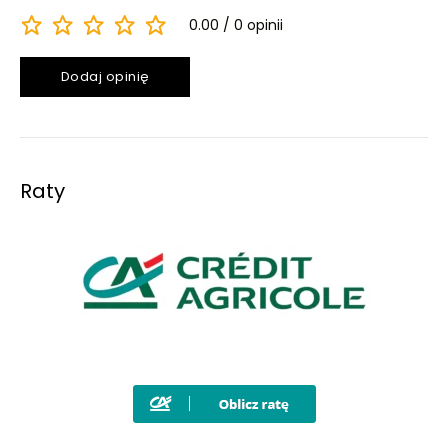
0.00
0 opinii
Dodaj opinię
Raty