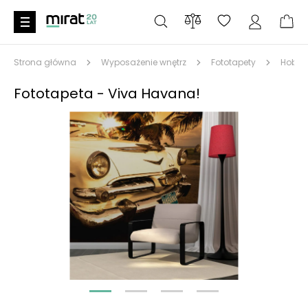
Strona główna
Wyposażenie wnętrz
Fototapety
Hobby
Fototapeta - Viva Havana!