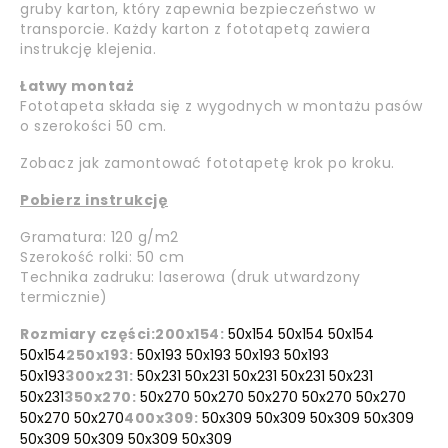
gruby karton, który zapewnia bezpieczeństwo w
transporcie. Każdy karton z fototapetą zawiera
instrukcję klejenia.
Łatwy montaż
Fototapeta składa się z wygodnych w montażu pasów
o szerokości 50 cm.
Zobacz jak zamontować fototapetę krok po kroku.
Pobierz instrukcję
Gramatura: 120 g/m2
Szerokość rolki: 50 cm
Technika zadruku: laserowa (druk utwardzony
termicznie)
Rozmiary części:
200x154:
50x154 50x154 50x154
50x154
250x193:
50x193 50x193 50x193 50x193
50x193
300x231:
50x231 50x231 50x231 50x231 50x231
50x231
350x270:
50x270 50x270 50x270 50x270 50x270
50x270 50x270
400x309:
50x309 50x309 50x309 50x309
50x309 50x309 50x309 50x309