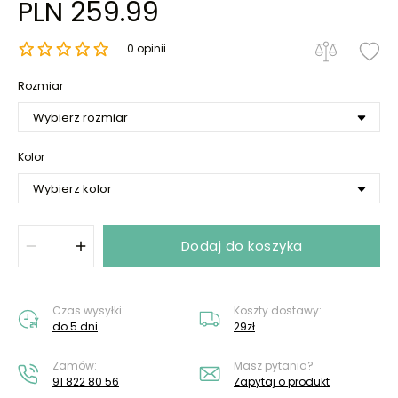
PLN 259.99
0 opinii
Rozmiar
Kolor
Dodaj do koszyka
Czas wysyłki:
Koszty dostawy:
do 5 dni
29zł
Zamów:
Masz pytania?
91 822 80 56
Zapytaj o produkt