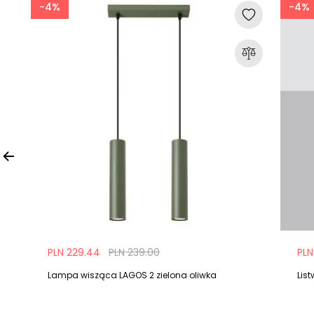
-4%
-4%
PLN 229.44
PLN 239.00
PLN
Lampa wisząca LAGOS 2 zielona oliwka
Lis