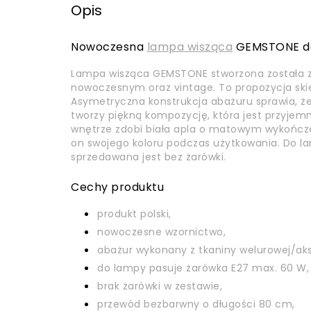
Opis
Nowoczesna
lampa wisząca
GEMSTONE do
Lampa wisząca GEMSTONE stworzona została z 
nowoczesnym oraz vintage. To propozycja sk
Asymetryczna konstrukcja abażuru sprawia, że 
tworzy piękną kompozycję, która jest przyjem
wnętrze zdobi biała apla o matowym wykończen
on swojego koloru podczas użytkowania. Do 
sprzedawana jest bez żarówki.
Cechy produktu
produkt polski,
nowoczesne wzornictwo,
abażur wykonany z tkaniny welurowej/ak
do lampy pasuje żarówka E27 max. 60 W,
brak żarówki w zestawie,
przewód bezbarwny o długości 80 cm,