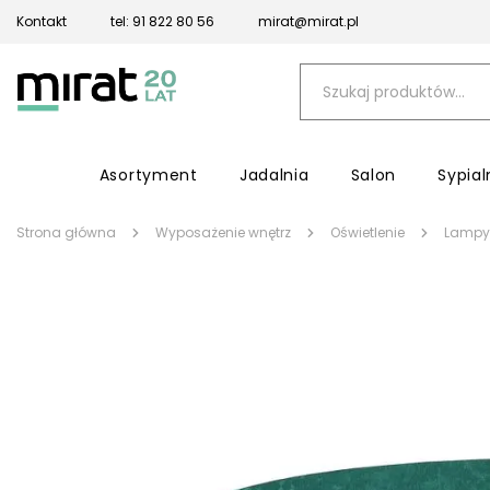
Kontakt
tel: 91 822 80 56
mirat@mirat.pl
Asortyment
Jadalnia
Salon
Sypial
Strona główna
Wyposażenie wnętrz
Oświetlenie
Lampy