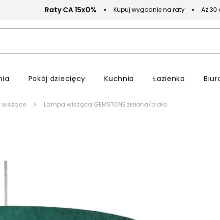
Raty CA 15x0%
Kupuj wygodnie na raty
Aż 30
nia
Pokój dziecięcy
Kuchnia
Łazienka
Biur
 wiszące
Lampa wisząca GEMSTONE zielona/biała