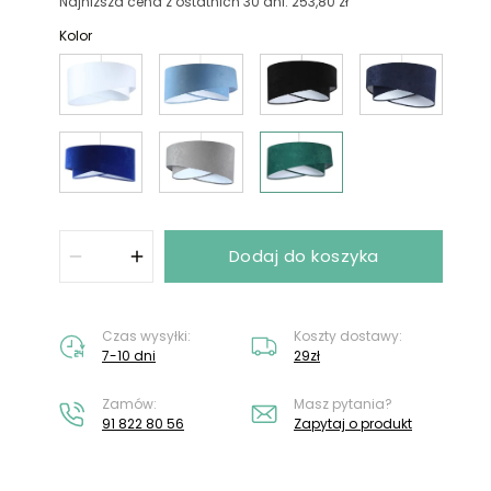
Nie masz konta?
Załóż konto
Najniższa cena z ostatnich 30 dni: 253,80 zł
Kolor
Dodaj do koszyka
Czas wysyłki:
Koszty dostawy:
7-10 dni
29zł
Zamów:
Masz pytania?
91 822 80 56
Zapytaj o produkt