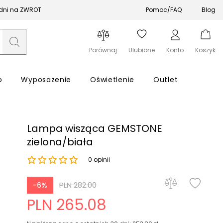
 dni na ZWROT
Pomoc/FAQ
Blog
Porównaj
Ulubione
Konto
Koszyk
o
Wyposażenie
Oświetlenie
Outlet
Lampa wisząca GEMSTONE
zielona/biała
0 opinii
Zapomniałeś hasła?
PLN 282.00
-6%
Zaloguj się
PLN 265.08