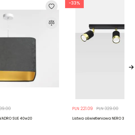
-33%
189.00
PLN 221.09
PLN 329.00
WADRO SUE 40w20
Listwa oświetleniowa NERO 3 czar