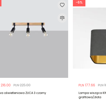
-6%
 216.00
PLN 225.00
PLN 177.66
PLN 
twa oświetleniowa ZUCA 3 czarny
Lampa wisząca K
grafitowa/złota