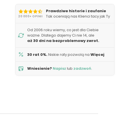
Prawdziwe historie i zaufanie
Tak oceniają nas Klienci tacy jak Ty
20 000+ OPINII
Od 2006 roku wiemy, co jest dla Ciebie
ważne. Dlatego dajemy Ci nie 14, ale
aż 30 dni na bezproblemowy zwrot.
30 rat 0%.
Niskie raty pozwolą na
Więcej
Wniesienie?
Napisz
lub
zadzwoń
.