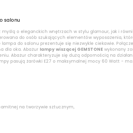
 salonu
myślą o eleganckich wnętrzach w stylu glamour, jak i równ
ierowana do osób szukających elementów wyposażenia, któr
lampa do salonu prezentuje się niezwykle ciekawie. Połącze
na dla oka. Abażur
lampy wiszącej GEMSTONE
wykonany zos
iu. Abażur charakteryzuje się dużą odpornością na działani
lampy pasują żarówki E27 o maksymalnej mocy 60 Watt - mo
samitnej na tworzywie sztucznym,