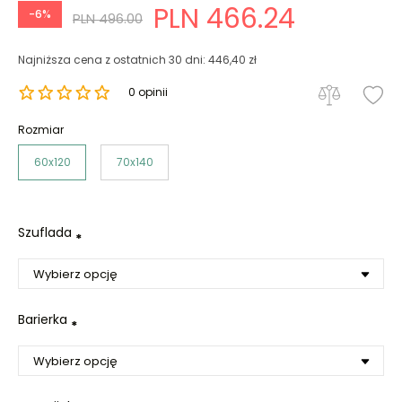
PLN 466.24
-6%
PLN 496.00
Najniższa cena z ostatnich 30 dni: 446,40 zł
0 opinii
Rozmiar
60x120
70x140
Szuflada
*
Barierka
*