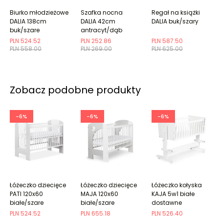
Biurko młodzieżowe
Szafka nocna
Regał na książki
DALIA 138cm
DALIA 42cm
DALIA buk/szary
buk/szare
antracyt/dąb
PLN 524.52
PLN 252.86
PLN 587.50
PLN 558.00
PLN 269.00
PLN 625.00
Zobacz podobne produkty
-6%
-6%
-6%
Łóżeczko dziecięce
Łóżeczko dziecięce
Łóżeczko kołyska
PATI 120x60
MAJA 120x60
KAJA 5w1 białe
białe/szare
białe/szare
dostawne
PLN 524.52
PLN 655.18
PLN 526.40