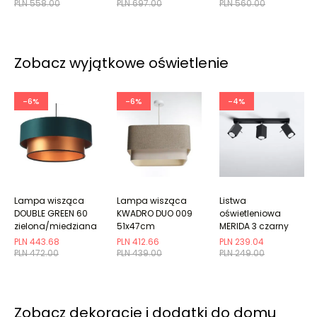
PLN 558.00
PLN 697.00
PLN 560.00
Zobacz wyjątkowe oświetlenie
-6%
-6%
-4%
Lampa wisząca
Lampa wisząca
Listwa
DOUBLE GREEN 60
KWADRO DUO 009
oświetleniowa
zielona/miedziana
51x47cm
MERIDA 3 czarny
beżowa/kremowa
PLN 443.68
PLN 412.66
PLN 239.04
PLN 472.00
PLN 439.00
PLN 249.00
Zobacz dekoracje i dodatki do domu