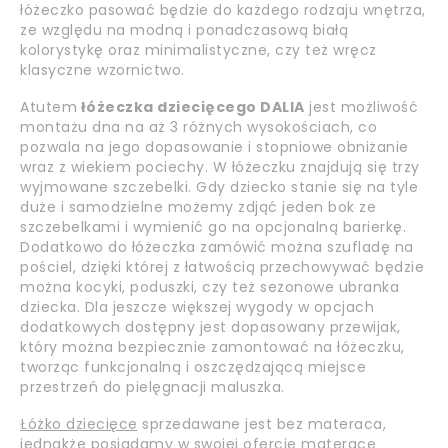
łóżeczko pasować będzie do każdego rodzaju wnętrza,
ze względu na modną i ponadczasową białą
kolorystykę oraz minimalistyczne, czy też wręcz
klasyczne wzornictwo.
Atutem
łóżeczka dziecięcego DALIA
jest możliwość
montażu dna na aż 3 różnych wysokościach, co
pozwala na jego dopasowanie i stopniowe obniżanie
wraz z wiekiem pociechy. W łóżeczku znajdują się trzy
wyjmowane szczebelki. Gdy dziecko stanie się na tyle
duże i samodzielne możemy zdjąć jeden bok ze
szczebelkami i wymienić go na opcjonalną barierkę.
Dodatkowo do łóżeczka zamówić można szufladę na
pościel, dzięki której z łatwością przechowywać będzie
można kocyki, poduszki, czy też sezonowe ubranka
dziecka. Dla jeszcze większej wygody w opcjach
dodatkowych dostępny jest dopasowany przewijak,
który można bezpiecznie zamontować na łóżeczku,
tworząc funkcjonalną i oszczędzającą miejsce
przestrzeń do pielęgnacji maluszka.
Łóżko dziecięce
sprzedawane jest bez materaca,
jednakże posiadamy w swojej ofercie
materace