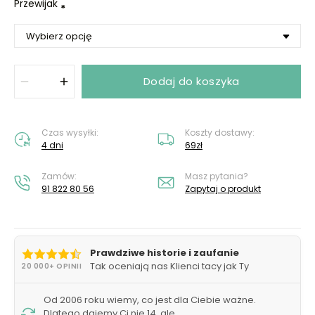
Przewijak
*
Dodaj do koszyka
Czas wysyłki:
Koszty dostawy:
4 dni
69zł
Zamów:
Masz pytania?
91 822 80 56
Zapytaj o produkt
Prawdziwe historie i zaufanie
Tak oceniają nas Klienci tacy jak Ty
20 000+ OPINII
Od 2006 roku wiemy, co jest dla Ciebie ważne.
Dlatego dajemy Ci nie 14, ale