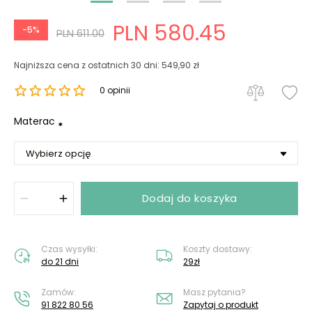
PLN 580.45
-5%
PLN 611.00
Najniższa cena z ostatnich 30 dni: 549,90 zł
0 opinii
Materac
*
Dodaj do koszyka
Czas wysyłki:
Koszty dostawy:
do 21 dni
29zł
Zamów:
Masz pytania?
91 822 80 56
Zapytaj o produkt