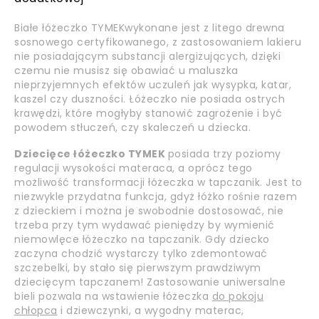
Białe łóżeczko TYMEK
wykonane jest z litego drewna
sosnowego certyfikowanego, z zastosowaniem lakieru
nie posiadającym substancji alergizujących, dzięki
czemu nie musisz się obawiać u maluszka
nieprzyjemnych efektów uczuleń jak wysypka, katar,
kaszel czy duszności. Łóżeczko nie posiada ostrych
krawędzi, które mogłyby stanowić zagrożenie i być
powodem stłuczeń, czy skaleczeń u dziecka.
Dziecięce łóżeczko TYMEK
posiada trzy poziomy
regulacji wysokości materaca, a oprócz tego
możliwość transformacji łóżeczka w tapczanik. Jest to
niezwykle przydatna funkcja, gdyż łóżko rośnie razem
z dzieckiem i można je swobodnie dostosować, nie
trzeba przy tym wydawać pieniędzy by wymienić
niemowlęce łóżeczko na tapczanik. Gdy dziecko
zaczyna chodzić wystarczy tylko zdemontować
szczebelki, by stało się pierwszym prawdziwym
dziecięcym tapczanem! Zastosowanie uniwersalne
bieli pozwala na wstawienie łóżeczka
do pokoju
chłopca
i dziewczynki, a wygodny materac,