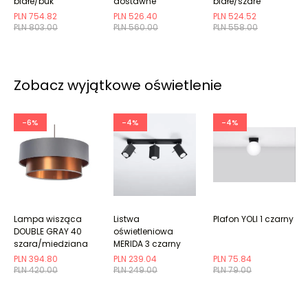
białe/buk
dostawne
białe/szare
PLN 754.82
PLN 526.40
PLN 524.52
PLN 803.00
PLN 560.00
PLN 558.00
Zobacz wyjątkowe oświetlenie
-6%
-4%
-4%
Lampa wisząca
Listwa
Plafon YOLI 1 czarny
DOUBLE GRAY 40
oświetleniowa
szara/miedziana
MERIDA 3 czarny
PLN 394.80
PLN 239.04
PLN 75.84
PLN 420.00
PLN 249.00
PLN 79.00