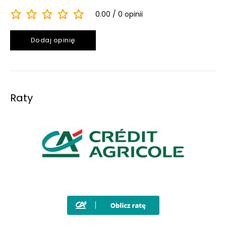
0.00
0 opinii
Dodaj opinię
Raty