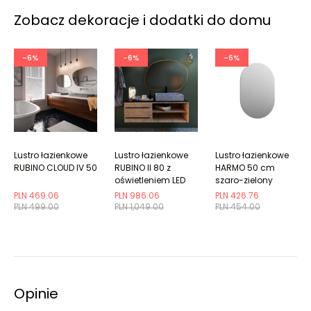
Zobacz dekoracje i dodatki do domu
-6%
-6%
-6%
Lustro łazienkowe
Lustro łazienkowe
Lustro łazienkowe
RUBINO CLOUD IV 50
RUBINO II 80 z
HARMO 50 cm
oświetleniem LED
szaro-zielony
półmat owalne
PLN 469.06
PLN 986.06
PLN 426.76
PLN 499.00
PLN 1,049.00
PLN 454.00
Opinie