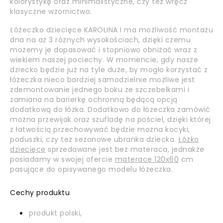
kolorystykę oraz minimalistyczne, czy też wręcz
klasyczne wzornictwo.
Łóżeczko dziecięce KAROLINA I ma możliwość montażu
dna na aż 3 różnych wysokościach, dzięki czemu
możemy je dopasować i stopniowo obniżać wraz z
wiekiem naszej pociechy. W momencie, gdy nasze
dziecko będzie już na tyle duże, by mogło korzystać z
łóżeczka nieco bardziej samodzielnie możliwe jest
zdemontowanie jednego boku ze szczebelkami i
zamiana na barierkę ochronną będącą opcją
dodatkową do łóżka. Dodatkowo do łóżeczka zamówić
można przewijak oraz szufladę na pościel, dzięki której
z łatwością przechowywać będzie można kocyki,
poduszki, czy też sezonowe ubranka dziecka.
Łóżko
dziecięce
sprzedawane jest bez materaca, jednakże
posiadamy w swojej ofercie
materace 120x60
cm
pasujące do opisywanego modelu łóżeczka.
Cechy produktu
produkt polski,