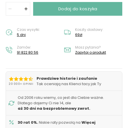
Dodaj do koszyka
Czas wysyłki:
Koszty dostawy:
5 dni
69zł
Zamów:
Masz pytania?
91 822 80 56
Zapytaj o produkt
Prawdziwe historie i zaufanie
Tak oceniają nas Klienci tacy jak Ty
20 000+ OPINII
Od 2006 roku wiemy, co jest dla Ciebie ważne.
Dlatego dajemy Ci nie 14, ale
aż 30 dni na bezproblemowy zwrot.
30 rat 0%.
Niskie raty pozwolą na
Więcej