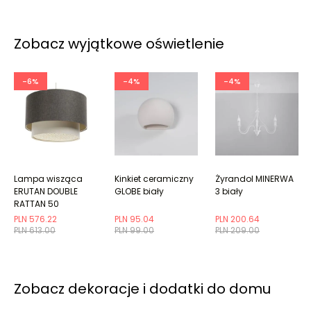
Zobacz wyjątkowe oświetlenie
-6%
-4%
-4%
Lampa wisząca
Kinkiet ceramiczny
Żyrandol MINERWA
ERUTAN DOUBLE
GLOBE biały
3 biały
RATTAN 50
szara/kremowa
PLN 576.22
PLN 95.04
PLN 200.64
PLN 613.00
PLN 99.00
PLN 209.00
Zobacz dekoracje i dodatki do domu