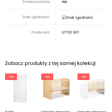
Zmiana kolorów
Nie
Znak zgodności:
Producent
LITTLE SKY
Zobacz produkty z tej samej kolekcji
-6%
-6%
-6%
Szafa
Łóżeczko dziecięce
Łóżeczko dziecięce