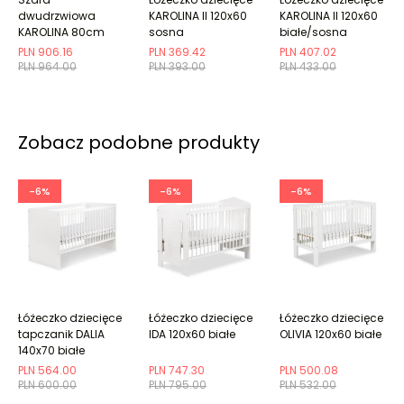
dwudrzwiowa
KAROLINA II 120x60
KAROLINA II 120x60
KAROLINA 80cm
sosna
białe/sosna
biała z szufladami
PLN 906.16
PLN 369.42
PLN 407.02
PLN 964.00
PLN 393.00
PLN 433.00
Zobacz podobne produkty
-6%
-6%
-6%
Łóżeczko dziecięce
Łóżeczko dziecięce
Łóżeczko dziecięce
tapczanik DALIA
IDA 120x60 białe
OLIVIA 120x60 białe
140x70 białe
PLN 564.00
PLN 747.30
PLN 500.08
PLN 600.00
PLN 795.00
PLN 532.00