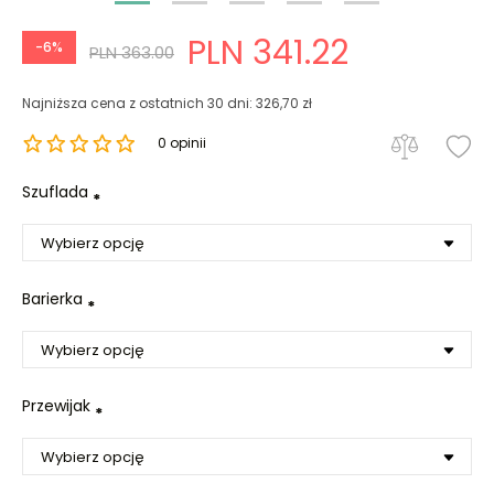
PLN 341.22
-6%
PLN 363.00
Najniższa cena z ostatnich 30 dni: 326,70 zł
0 opinii
Szuflada
*
Barierka
*
Przewijak
*