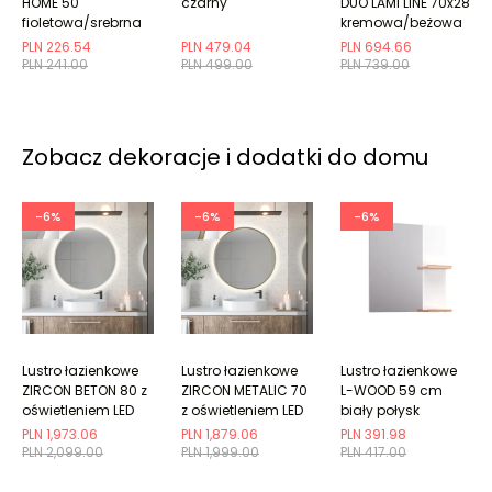
HOME 50
czarny
DUO LAMI LINE 70x28
fioletowa/srebrna
kremowa/beżowa
PLN 226.54
PLN 479.04
PLN 694.66
PLN 241.00
PLN 499.00
PLN 739.00
Zobacz dekoracje i dodatki do domu
-6%
-6%
-6%
Lustro łazienkowe
Lustro łazienkowe
Lustro łazienkowe
ZIRCON BETON 80 z
ZIRCON METALIC 70
L-WOOD 59 cm
oświetleniem LED
z oświetleniem LED
biały połysk
PLN 1,973.06
PLN 1,879.06
PLN 391.98
PLN 2,099.00
PLN 1,999.00
PLN 417.00