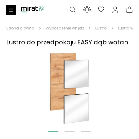
Strona główna
Wyposażenie wnętrz
Lustra
Lustra wis
Lustro do przedpokoju EASY dąb wotan