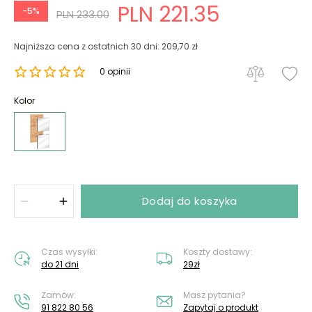
PLN 221.35
-5%
PLN 233.00
Najniższa cena z ostatnich 30 dni: 209,70 zł
0 opinii
Kolor
Dodaj do koszyka
Czas wysyłki:
Koszty dostawy:
do 21 dni
29zł
Zamów:
Masz pytania?
91 822 80 56
Zapytaj o produkt