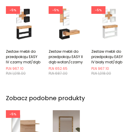
-5%
-5%
-5%
Zestaw mebli do
Zestaw mebli do
Zestaw mebli do
przedpokoju EASY
przedpokoju EASY II
przedpokoju EASY
IV czarny mat/dąb
dąb wotan/czarny
IV biały mat/dąb
wotan
mat
wotan
PLN 967.10
PLN 652.65
PLN 967.10
PLN 1,018.00
PLN 687.00
PLN 1,018.00
Zobacz podobne produkty
-5%