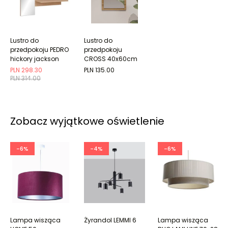
Lustro do
Lustro do
przedpokoju PEDRO
przedpokoju
hickory jackson
CROSS 40x60cm
dąb wotan
PLN 298.30
PLN 135.00
PLN 314.00
Zobacz wyjątkowe oświetlenie
-6%
-4%
-6%
Lampa wisząca
Żyrandol LEMMI 6
Lampa wisząca