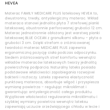
HEVEA
Materac FAMILY MEDICARE PLUS lateksowy HEVEA to,
dwustronny, trwały, antyalergiczny materac. Wkład
materaca stanowi jednolita płyta 7 strefowej pianki
lateksowej, obustronnie perforowanej grubości 12 cm.
Materac jednostronnie obłożony jest warstwą pianki
lateksowej BLUE OCEAN z granulkami silkonu – płyta o
grubości 3 cm. Dzięki strefom o zróżnicowanej
twardości materac MEDICARE PLUS zapewnia
ergonomiczną pozycję ciała podczas odpoczynku.
Siedem zróżnicowanych stref komfortu wewnątrz
wkładów materaców lateksowych tworzy jednolitą
powierzchnię podparcia. Naturalny lateks posiada
podstawowe właściwości zapobiegania rozwojowi
bakterii i roztoczy. Lateks zapewnia elastyczność
punktową materaca, absorbuje wilgoć i przyspiesza
wymianę powietrza – regulując mikroklimat i
gwarantując antyalergiczność całego produktu.
Wyjątkowe właściwości regulowania mikroklimatu i
szybkiej wymiany powietrza wewnątrz lateksu
zapewniają uczucie orzeźwiającego chłodu w lecie i