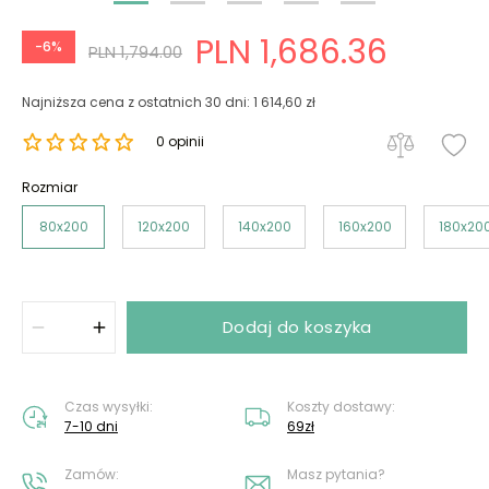
PLN 1,686.36
-6%
PLN 1,794.00
Najniższa cena z ostatnich 30 dni: 1 614,60 zł
0 opinii
Rozmiar
80x200
120x200
140x200
160x200
180x20
Dodaj do koszyka
Czas wysyłki:
Koszty dostawy:
7-10 dni
69zł
Zamów:
Masz pytania?