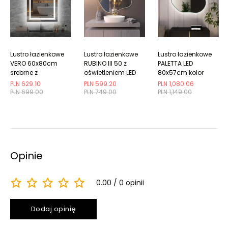
Lustro łazienkowe
Lustro łazienkowe
Lustro łazienkowe
VERO 60x80cm
RUBINO III 50 z
PALETTA LED
srebrne z
oświetleniem LED
80x57cm kolor
oświetleniem LED
ramki do wyboru
PLN 629.10
PLN 599.20
PLN 1,080.06
PLN 699.00
PLN 749.00
PLN 1,149.00
Opinie
0.00
0 opinii
Dodaj opinię