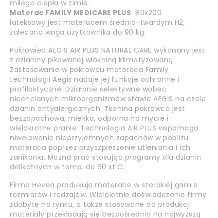
miłego ciepła w zimie.
Materac
FAMILY MEDICARE PLUS
80x200
lateksowy jest materacem średnio-twardym H2,
zalecana waga użytkownika do 90 kg.
Pokrowiec AEGIS AIR PLUS NATURAL CARE wykonany jest
z dzianiny pikowanej włókniną klimatyzowaną.
Zastosowanie w pokrowcu materaca Family
technologii Aegis nadaje jej funkcje ochronne i
profilaktyczne. Działanie selektywne wobec
niechcianych mikroorganizmów stawia AEGIS na czele
dzianin antyalergicznych. Tkanina pokrowca jest
bezzapachowa, miękka, odporna na mycie i
wielokrotne pranie. Technologia AIR PLUS wspomaga
niwelowanie nieprzyjemnych zapachów w pobliżu
materaca poprzez przyszpieszenie utleniania i ich
zanikania. Można prać stosując programy dla dzianin
delikatnych w temp. do 60 st.C.
Firma Hevea produkuje materace w szerokiej gamie
rozmiarów i rodzajów. Wieloletnie doświadczenie firmy
zdobyte na rynku, a także stosowane do produkcji
materiały przekładają się bezpośrednio na najwyższą