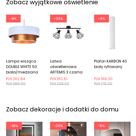
Zobacz wyjątkowe oświetlenie
-6%
-33%
-4%
Lampa wisząca
Listwa
Plafon KARBON 40
DOUBLE WHITE 50
oświetleniowa
biały ryflowany
biała/miedziana
ARTEMIS 3 czarna
PLN 362.84
PLN 160.61
PLN 168.00
PLN 386.00
PLN 239.00
PLN 175.00
Zobacz dekoracje i dodatki do domu
-10%
-20%
-6%