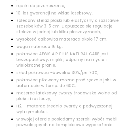
rączki do przenoszenia,
10-lat gwarancji na wkład lateksowy,
zalecany stelaż płaski lub elastyczny o rozstawie
szczebelków 3-5 cm. Dopuszcza się regulację
stelaża w jednej lub kilku płaszczyznach,
wysokość całkowita materaca około 17 cm,
waga materaca 16 kg,
pokrowiec AEGIS AIR PLUS NATURAL CARE jest
bezzapachowy, miękki, odporny na mycie i
wielokrotne pranie,
skład pokrowca –bawełna 30%/pe 70%,
pokrowiec pikowany można prać ręcznie jak i w
automacie w temp. do 60C,
materac lateksowy tworzy środowisko wolne od
pleśni i roztoczy,
H2 – materac średnio twardy o podwyższonej
wytrzymałości,
w swojej ofercie posiadamy szeroki wybór mebli
pozwalających na kompleksowe wyposażenie