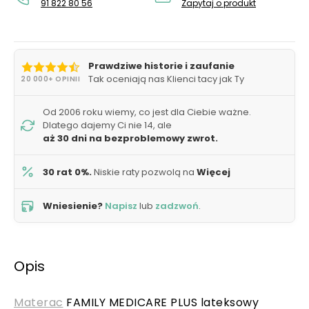
91 822 80 56
Zapytaj o produkt
Prawdziwe historie i zaufanie
Tak oceniają nas Klienci tacy jak Ty
20 000+ OPINII
Od 2006 roku wiemy, co jest dla Ciebie ważne.
Dlatego dajemy Ci nie 14, ale
aż 30 dni na bezproblemowy zwrot.
30 rat 0%.
Niskie raty pozwolą na
Więcej
Wniesienie?
Napisz
lub
zadzwoń
.
Opis
Materac
FAMILY MEDICARE PLUS lateksowy