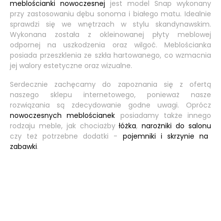
meblościanki nowoczesnej
jest model Snap wykonany
przy zastosowaniu dębu sonoma i białego matu. Idealnie
sprawdzi się we wnętrzach w stylu skandynawskim.
Wykonana została z okleinowanej płyty meblowej
odpornej na uszkodzenia oraz wilgoć. Meblościanka
posiada przeszklenia ze szkła hartowanego, co wzmacnia
jej walory estetyczne oraz wizualne.
Serdecznie zachęcamy do zapoznania się z ofertą
naszego sklepu internetowego, ponieważ nasze
rozwiązania są zdecydowanie godne uwagi. Oprócz
nowoczesnych meblościanek
posiadamy także innego
rodzaju meble, jak chociażby
łóżka
,
narożniki do salonu
czy też potrzebne dodatki -
pojemniki i skrzynie na
zabawki
.