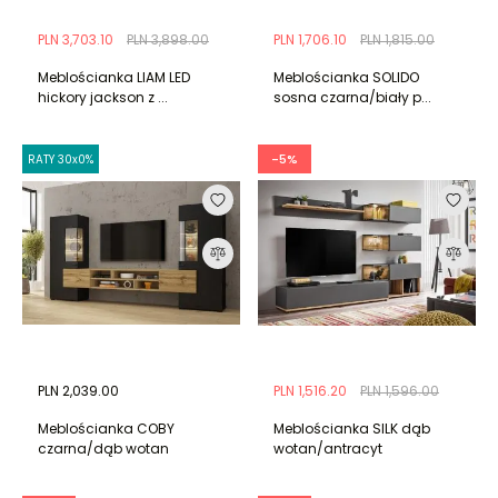
PLN 3,703.10
PLN 3,898.00
PLN 1,706.10
PLN 1,815.00
Meblościanka LIAM LED
Meblościanka SOLIDO
hickory jackson z ...
sosna czarna/biały p...
-5%
RATY 30x0%
PLN 2,039.00
PLN 1,516.20
PLN 1,596.00
Meblościanka COBY
Meblościanka SILK dąb
czarna/dąb wotan
wotan/antracyt