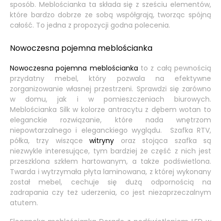
sposób. Meblościanka ta składa się z sześciu elementów,
które bardzo dobrze ze sobą współgrają, tworząc spójną
całość. To jedna z propozycji godna polecenia.
Nowoczesna pojemna meblościanka
Nowoczesna pojemna meblościanka
to z całą pewnością
przydatny mebel, który pozwala na efektywne
zorganizowanie własnej przestrzeni. Sprawdzi się zarówno
w domu, jak i w pomieszczeniach biurowych.
Meblościanka Silk w kolorze antracytu z dębem wotan to
eleganckie rozwiązanie, które nada wnętrzom
niepowtarzalnego i eleganckiego wyglądu. Szafka RTV,
półka, trzy wiszące
witryny
oraz stojąca szafka są
niezwykle interesujące, tym bardziej że część z nich jest
przeszklona szkłem hartowanym, a także podświetlona.
Twarda i wytrzymała płyta laminowana, z której wykonany
został mebel, cechuje się dużą odpornością na
zadrapania czy też uderzenia, co jest niezaprzeczalnym
atutem.