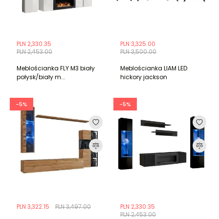
PLN 2,330.35
PLN 3,325.00
PLN 2,453.00
PLN 3,500.00
Meblościanka FLY M3 biały
Meblościanka LIAM LED
połysk/biały m...
hickory jackson
-5%
-5%
PLN 3,322.15
PLN 3,497.00
PLN 2,330.35
PLN 2,453.00