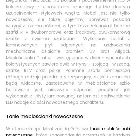
Elegancka meblościanka Dorade z podświetleniem LED w
kolorze śliwy z elementami czarnego będzie dobrym
uzupełnieniem stylowych wnętrz. Mebel jest nie tylko
nowoczesny, ale także pojemny, ponieważ posiada
witryny z trzema półkami, w tym także szklanymi, boczne
szafki RTV dwukomorowe oraz środkową, dwukomorową
szafkę z dwiema szufladami. Wykonany został z
laminowanych płyt odpornych na uszkodzenia
mechaniczne, działanie promieni UV oraz wilgoci.
Meblościanka Timber 1 występująca w dwóch wariantach
kolorystycznych zawiera dwie witryny - stojącą i wiszącą,
szafkę RTV oraz półkę. Pojemne szafki pomieszczą
różnego rodzaju przedmioty i szpargały, dzięki czemu nie
będą widoczne. Zastosowane w meblościance szkło
hartowane jest niezwykle odporne, podobnie jak
wykonanie z płyty laminowanej, natomiast podświetlenie
LED nadaje całości nowoczesnego charakteru.
Tanie meblościanki nowoczesne
W ofercie sklepu Mirat znajdą Państwo
tanie meblościanki
nowoczesne
, które zagospodarują przestrzeń w każdym