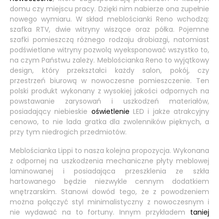
domu czy miejscu pracy. Dzięki nim nabierze ona zupełnie
nowego wymiaru. W skład meblościanki Reno wchodzą:
szafka RTV, dwie witryny wiszące oraz półka. Pojemne
szafki pomieszczą różnego rodzaju drobiazgi, natomiast
podświetlane witryny pozwolą wyeksponować wszystko to,
na czym Państwu zależy. Meblościanka Reno to wyjątkowy
design, który przekształci każdy salon, pokój, czy
przestrzeń biurową w nowoczesne pomieszczenie. Ten
polski produkt wykonany z wysokiej jakości odpornych na
powstawanie zarysowań i uszkodzeń materiałów,
posiadający niebieskie
oświetlenie
LED i jakże atrakcyjny
cenowo, to nie lada gratka dla zwolenników pięknych, a
przy tym niedrogich przedmiotów.
Meblościanka Lippi to nasza kolejna propozycja. Wykonana
z odpornej na uszkodzenia mechaniczne płyty meblowej
laminowanej i posiadająca przeszklenia ze szkła
hartowanego będzie niezwykle cennym dodatkiem
wnętrzarskim. Stanowi dowód tego, że z powodzeniem
można połączyć styl minimalistyczny z nowoczesnym i
nie wydawać na to fortuny. Innym przykładem
taniej