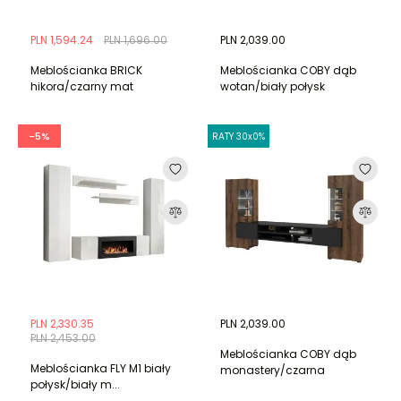
PLN 1,594.24
PLN 1,696.00
PLN 2,039.00
Meblościanka BRICK
Meblościanka COBY dąb
hikora/czarny mat
wotan/biały połysk
-5%
RATY 30x0%
PLN 2,330.35
PLN 2,039.00
PLN 2,453.00
Meblościanka COBY dąb
Meblościanka FLY M1 biały
monastery/czarna
połysk/biały m...