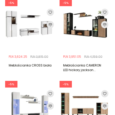
-5%
-5%
PLN 3,624.25
PLN 3,815.00
PLN 3,951.05
PLN 4,159.00
Meblościanka CROSS biała
Meblościanka CAMERON
LED hickory jackson...
-5%
-5%