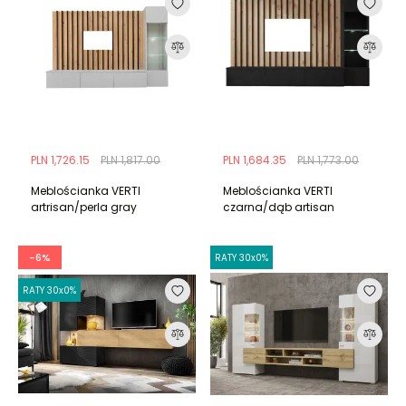
PLN 1,726.15
PLN 1,817.00
PLN 1,684.35
PLN 1,773.00
Meblościanka VERTI
Meblościanka VERTI
artrisan/perla gray
czarna/dąb artisan
-6%
RATY 30x0%
RATY 30x0%