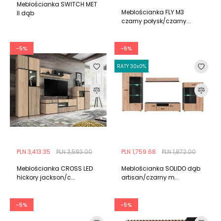
Meblościanka SWITCH MET
Meblościanka FLY M3
II dąb
czarny połysk/czarny...
-5%
-6%
RATY 30x0%
PLN 3,413.35
PLN 3,593.00
PLN 1,759.68
PLN 1,872.00
Meblościanka CROSS LED
Meblościanka SOLIDO dąb
hickory jackson/c...
artisan/czarny m...
-5%
-5%