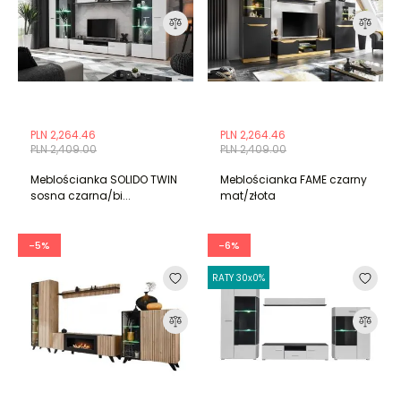
PLN 2,264.46
PLN 2,264.46
PLN 2,409.00
PLN 2,409.00
Meblościanka SOLIDO TWIN
Meblościanka FAME czarny
sosna czarna/bi...
mat/złota
-5%
-6%
RATY 30x0%