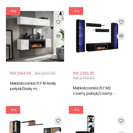
-5%
-5%
PLN 1,564.65
PLN 1,647.00
PLN 2,330.35
PLN 2,453.00
Meblościanka FLY N1 biały
Meblościanka FLY M2
połysk/biały m...
czarny połsyk/czarny...
-5%
-5%