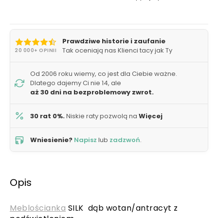
Prawdziwe historie i zaufanie
Tak oceniają nas Klienci tacy jak Ty
20 000+ OPINII
Od 2006 roku wiemy, co jest dla Ciebie ważne.
Dlatego dajemy Ci nie 14, ale
aż 30 dni na bezproblemowy zwrot.
30 rat 0%.
Niskie raty pozwolą na
Więcej
Wniesienie?
Napisz
lub
zadzwoń
.
Opis
Meblościanka
SILK dąb wotan/antracyt z