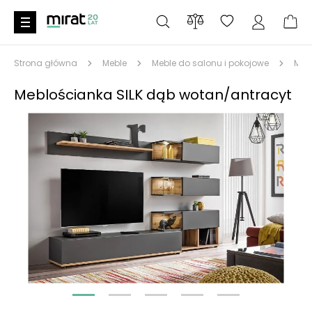
Strona główna
Meble
Meble do salonu i pokojowe
Meb
Meblościanka SILK dąb wotan/antracyt