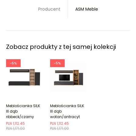
Producent
ASM Meble
Zobacz produkty z tej samej kolekcji
-5%
-5%
Meblościanka SILK
Meblościanka SILK
III dąb
III dąb
ribbeck/czarny
wotan/antracyt
mat
PLN 1,112.45
PLN 1,112.45
PLN 1,171.00
PLN 1,171.00