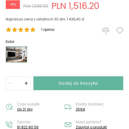
PLN 1,516.20
-5%
PLN 1,596.00
Najniższa cena z ostatnich 30 dni: 1 436,40 zł
1 opinia
Kolor
Dodaj do koszyka
Czas wysyłki:
Koszty dostawy:
do 21 dni
259zł
Zamów:
Masz pytania?
91 822 80 56
Zapytaj o produkt