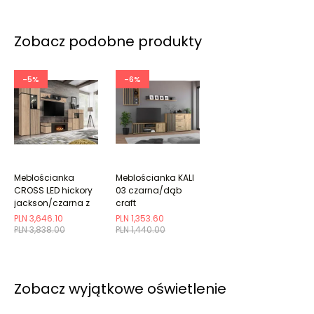
Zobacz podobne produkty
-5%
-6%
Meblościanka
Meblościanka KALI
CROSS LED hickory
03 czarna/dąb
jackson/czarna z
craft
biokominkiem
PLN 3,646.10
PLN 1,353.60
PLN 3,838.00
PLN 1,440.00
Zobacz wyjątkowe oświetlenie