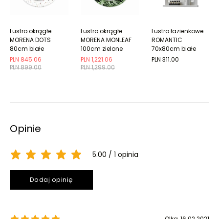
Lustro okrągłe
Lustro okrągłe
Lustro łazienkowe
MORENA DOTS
MORENA MONLEAF
ROMANTIC
80cm białe
100cm zielone
70x80cm białe
PLN 845.06
PLN 1,221.06
PLN 311.00
PLN 899.00
PLN 1,299.00
Opinie
5.00
1 opinia
Dodaj opinię
Olka
, 16.02.2021