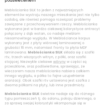
podświetleniem
Meblościanka SILK to jeden z najważniejszych
elementów wystroju naszego mieszkania jest nie tylko
ozdobą, ale również pomaga rozwiązać problemy
zawiązane z przechowywaniem rzeczy. Meblościanka
wykonana jest w bardzo ciekawej kolorystyce antracyt
połączony z dąb wotan, co nadaje meblom
niesamowitego wyglądu. W Meblościance korpus
wykonany jest z płyty wiórowej laminowanej o
grubości 16 mm, natomiast fronty to płyta MDF
laminowana.
Meblościanka SILK
składa się z szafki
rtv, trzech wiszących witryn, z półki, oraz szafki
stojącej. Niezwykle ciekawe
witryny
w części są
przeszklone, oraz podświetlone, sprawiając, że
wieczorem nasza meblościanka nabiera całkiem
innego wyglądu, a półka to fajne uzupełnienie
aranżacji. Obok szafki rtv ustawiona jest szafka z
dwoma półkami na płyty, lub inne przedmioty.
Meblościanka SILK
świetnie nadaje się do różnego
typu pomieszczeń tj. do salonu, pokoju dziennego, a
za sprawą swojej kolorystyki wkomponuje się w