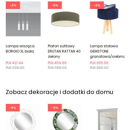
-4%
-6%
-6%
Lampa wisząca
Plafon sufitowy
Lampa stołowa
BORGIO 3L biała
ERUTAN RATTAN 40
GEMSTONE
zielony
granatowa/srebrna/
PLN 421.44
PLN 459.66
PLN 365.66
PLN 439.00
PLN 489.00
PLN 389.00
Zobacz dekoracje i dodatki do domu
-6%
-6%