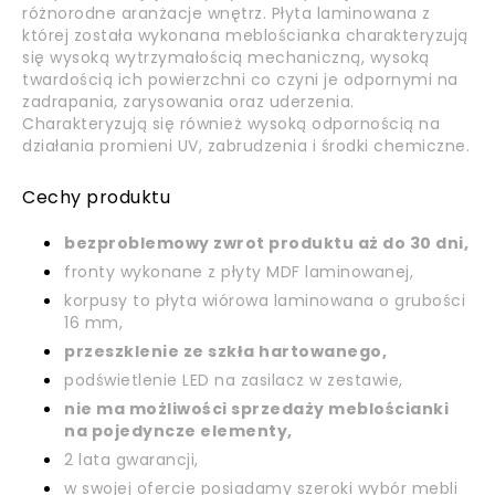
różnorodne aranżacje wnętrz. Płyta laminowana z
której została wykonana meblościanka charakteryzują
się wysoką wytrzymałością mechaniczną, wysoką
twardością ich powierzchni co czyni je odpornymi na
zadrapania, zarysowania oraz uderzenia.
Charakteryzują się również wysoką odpornością na
działania promieni UV, zabrudzenia i środki chemiczne.
Cechy produktu
bezproblemowy zwrot produktu aż do 30 dni,
fronty wykonane z płyty MDF laminowanej,
korpusy to płyta wiórowa laminowana o grubości
16 mm,
przeszklenie ze szkła hartowanego,
podświetlenie LED na zasilacz w zestawie,
nie ma możliwości sprzedaży meblościanki
na pojedyncze elementy,
2 lata gwarancji,
w swojej ofercie posiadamy szeroki wybór mebli