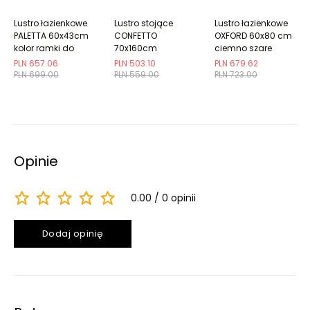
Lustro łazienkowe
Lustro stojące
Lustro łazienkowe
PALETTA 60x43cm
CONFETTO
OXFORD 60x80 cm
kolor ramki do
70x160cm
ciemno szare
wyboru
cynamonowe
półmat w
PLN 657.06
PLN 503.10
PLN 679.62
tapicerowane
drewnianej ramie
PLN 699.00
PLN 559.00
PLN 723.00
Opinie
0.00
0 opinii
Dodaj opinię