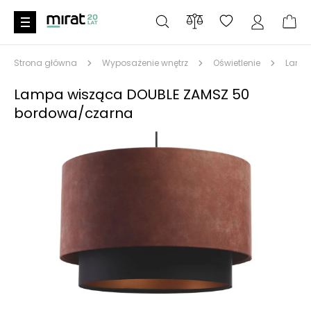
Strona główna
Wyposażenie wnętrz
Oświetlenie
Lampy
Lampa wisząca DOUBLE ZAMSZ 50
bordowa/czarna