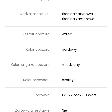
Rodzaj materiału
tkanina satynowa,
tkanina zamszowa
Kształt abażura
walec
Kolor abażura
bordowy
Kolor wnętrza abażura
miedziany
Kolor przewodu
czarny
Żarówka
1 x E27 max 60 Watt
Żarówka w zestawie
Nie