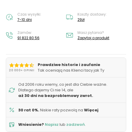
Czas wysyłki:
Koszty dostawy:
7-10 dni
29zł
Zamów:
Masz pytania?
91 822 80 56
Zapytaj o produkt
Prawdziwe historie i zaufanie
Tak oceniają nas Klienci tacy jak Ty
20 000+ OPINII
Od 2006 roku wiemy, co jest dla Ciebie ważne.
Dlatego dajemy Ci nie 14, ale
aż 30 dni na bezproblemowy zwrot.
30 rat 0%.
Niskie raty pozwolą na
Więcej
Wniesienie?
Napisz
lub
zadzwoń
.