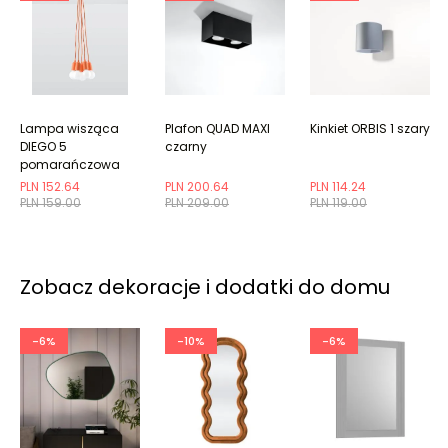
Lampa wisząca
Plafon QUAD MAXI
Kinkiet ORBIS 1 szary
DIEGO 5
czarny
pomarańczowa
PLN 152.64
PLN 200.64
PLN 114.24
PLN 159.00
PLN 209.00
PLN 119.00
Zobacz dekoracje i dodatki do domu
-6%
-10%
-6%