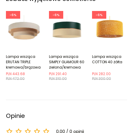
-6%
-6%
-6%
Lampa wisząca
Lampa wisząca
Lampa wisząca
ERUTAN TRIPLE
SIMPLY GLAMOUR 60
COTTON 40 żółta
kremowa/brązowa
zielona/kremowa
PLN 443.68
PLN 291.40
PLN 282.00
PLN 472.00
PLN 310.00
PLN 300.00
Opinie
0.00
0 opinii