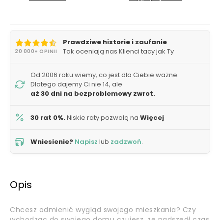
Prawdziwe historie i zaufanie
Tak oceniają nas Klienci tacy jak Ty
20 000+ OPINII
Od 2006 roku wiemy, co jest dla Ciebie ważne.
Dlatego dajemy Ci nie 14, ale
aż 30 dni na bezproblemowy zwrot.
30 rat 0%.
Niskie raty pozwolą na
Więcej
Wniesienie?
Napisz
lub
zadzwoń
.
Opis
Chcesz odmienić wygląd swojego mieszkania? Czy
wchodząc do swojego domu czujesz, że nadszedł czas