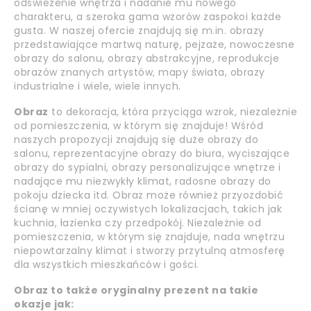
odświeżenie wnętrza i nadanie mu nowego
charakteru, a szeroka gama wzorów zaspokoi każde
gusta. W naszej ofercie znajdują się m.in. obrazy
przedstawiające martwą naturę, pejzaże, nowoczesne
obrazy do salonu, obrazy abstrakcyjne, reprodukcje
obrazów znanych artystów, mapy świata, obrazy
industrialne i wiele, wiele innych.
Obraz
to dekoracja, która przyciąga wzrok, niezależnie
od pomieszczenia, w którym się znajduje! Wśród
naszych propozycji znajdują się duże obrazy do
salonu, reprezentacyjne obrazy do biura, wyciszające
obrazy do sypialni, obrazy personalizujące wnętrze i
nadające mu niezwykły klimat, radosne obrazy do
pokoju dziecka itd. Obraz może również przyozdobić
ścianę w mniej oczywistych lokalizacjach, takich jak
kuchnia, łazienka czy przedpokój. Niezależnie od
pomieszczenia, w którym się znajduje, nada wnętrzu
niepowtarzalny klimat i stworzy przytulną atmosferę
dla wszystkich mieszkańców i gości.
Obraz to także oryginalny prezent na takie
okazje jak: