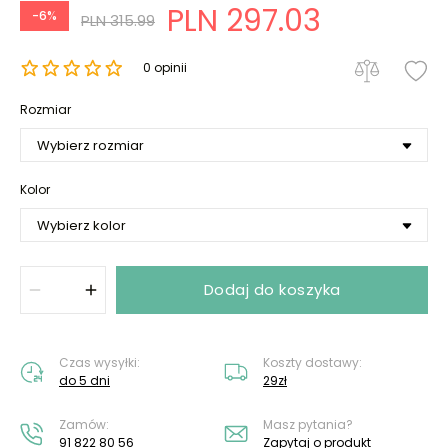
PLN 297.03
-6%
PLN 315.99
0 opinii
Rozmiar
Kolor
Dodaj do koszyka
Czas wysyłki:
Koszty dostawy:
do 5 dni
29zł
Zamów:
Masz pytania?
91 822 80 56
Zapytaj o produkt