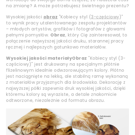
na zmianę? A może potrzebujesz świetnego prezentu?
Wysokiej jakości
obraz
"Kobiecy styl (
3-częściowy
)"
to wynik pracy utalentowanego zespołu projektantów
– młodych artystów, grafików i fotografów z głowami
pełnymi pomysłów.
Obraz
, który Cię zainteresował, to
połączenie najwyższej jakości druku, starannej pracy
ręcznej i najlepszych gatunkowo materiałów.
Wysokiej jakości materiały
Obraz
"Kobiecy styl (3-
częściowy)" jest drukowany na specjalnym płótnie
flizelinowym idealnie odwzorowującym kolory. Płótno
jest naciągnięte na lekką, ale stabilną ramę wykonaną
z materiałów przyjaznych dla środowiska. Dekorację z
najwyższej półki zapewnia druk wysokiej jakości, dzięki
któremu kolory są wyraziste, a detale znakomicie
odtworzone, niezależnie od formatu obrazu.