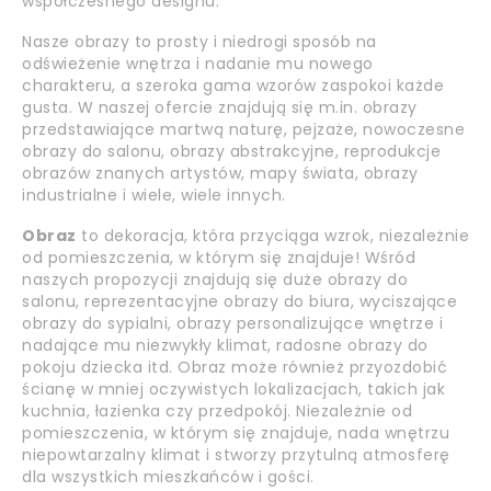
współczesnego designu.
Nasze obrazy to prosty i niedrogi sposób na
odświeżenie wnętrza i nadanie mu nowego
charakteru, a szeroka gama wzorów zaspokoi każde
gusta. W naszej ofercie znajdują się m.in. obrazy
przedstawiające martwą naturę, pejzaże, nowoczesne
obrazy do salonu, obrazy abstrakcyjne, reprodukcje
obrazów znanych artystów, mapy świata, obrazy
industrialne i wiele, wiele innych.
Obraz
to dekoracja, która przyciąga wzrok, niezależnie
od pomieszczenia, w którym się znajduje! Wśród
naszych propozycji znajdują się duże obrazy do
salonu, reprezentacyjne obrazy do biura, wyciszające
obrazy do sypialni, obrazy personalizujące wnętrze i
nadające mu niezwykły klimat, radosne obrazy do
pokoju dziecka itd. Obraz może również przyozdobić
ścianę w mniej oczywistych lokalizacjach, takich jak
kuchnia, łazienka czy przedpokój. Niezależnie od
pomieszczenia, w którym się znajduje, nada wnętrzu
niepowtarzalny klimat i stworzy przytulną atmosferę
dla wszystkich mieszkańców i gości.