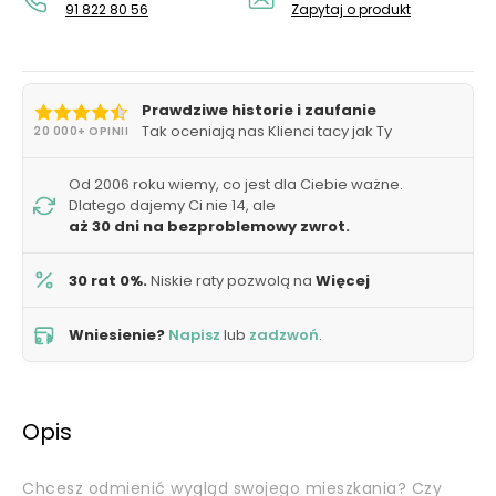
91 822 80 56
Zapytaj o produkt
Prawdziwe historie i zaufanie
Tak oceniają nas Klienci tacy jak Ty
20 000+ OPINII
Od 2006 roku wiemy, co jest dla Ciebie ważne.
Dlatego dajemy Ci nie 14, ale
aż 30 dni na bezproblemowy zwrot.
30 rat 0%.
Niskie raty pozwolą na
Więcej
Wniesienie?
Napisz
lub
zadzwoń
.
Opis
Chcesz odmienić wygląd swojego mieszkania? Czy