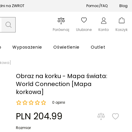
 dni na ZWROT
Pomoc/FAQ
Blog
Porównaj
Ulubione
Konto
Koszyk
o
Wyposażenie
Oświetlenie
Outlet
rkowa]
Obraz na korku - Mapa świata:
World Connection [Mapa
korkowa]
Zapomniałeś hasła?
0 opinii
PLN 204.99
Zaloguj się
Rozmiar