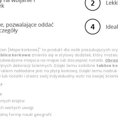
on [Mapa korkowa]" to produkt dla osób poszukujących ory
ablica korkowa
zmienia się w stylowy dodatek, który możes
 odwiedzone miejsca na mapie lub doczepiać notatki.
Obraz
cyjnych dekoracji ściennych. Dzięki temu ozdobne
tablice k
ukiem nakładane jest na płytę korkową. Dzięki temu nadruk 
i lub notatki i stwórz swój indywidualny wzór na swojej ściani
ą?
że
zonych krajów
ach wartych uwagi
lną formę nauki geografii