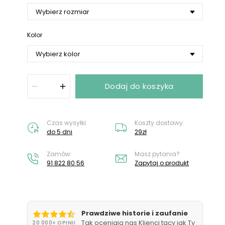
Nie masz konta?
Załóż konto
Kolor
Dodaj do koszyka
Czas wysyłki:
Koszty dostawy:
do 5 dni
29zł
Zamów:
Masz pytania?
91 822 80 56
Zapytaj o produkt
Prawdziwe historie i zaufanie
Tak oceniają nas Klienci tacy jak Ty
20 000+ OPINII