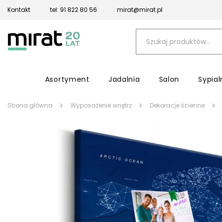
Kontakt
tel: 91 822 80 56
mirat@mirat.pl
Asortyment
Jadalnia
Salon
Sypial
Strona główna
Wyposażenie wnętrz
Dekoracje ścienne