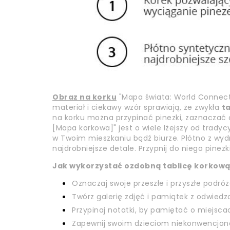
Obraz na korku
"Mapa świata: World Connecti
materiał i ciekawy wzór sprawiają, że zwykła
t
na korku można przypinać pinezki, zaznaczać
[Mapa korkowa]" jest o wiele lżejszy od trady
w Twoim mieszkaniu bądź biurze. Płótno z wydr
najdrobniejsze detale. Przypnij do niego pinezk
Jak wykorzystać ozdobną tablicę korkow
Oznaczaj swoje przeszłe i przyszłe podró
Twórz galerię zdjęć i pamiątek z odwied
Przypinaj notatki, by pamiętać o miejsc
Zapewnij swoim dzieciom niekonwencjona