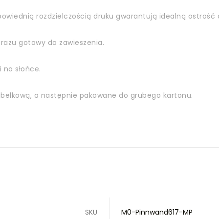
owiednią rozdzielczością druku gwarantują idealną ostrość o
razu gotowy do zawieszenia.
i na słońce.
bąbelkową, a następnie pakowane do grubego kartonu.
SKU
M0-Pinnwand617-MP