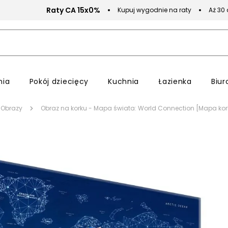
Raty CA 15x0%
Kupuj wygodnie na raty
Aż 30
nia
Pokój dziecięcy
Kuchnia
Łazienka
Biur
Obrazy
Obraz na korku - Mapa świata: World Connection [Mapa ko