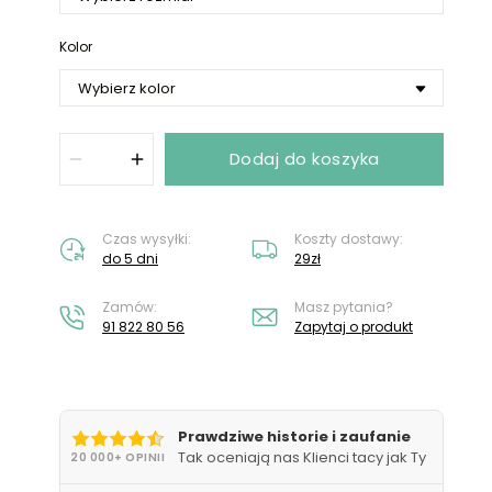
Nie masz konta?
Załóż konto
Kolor
Dodaj do koszyka
Czas wysyłki:
Koszty dostawy:
do 5 dni
29zł
Zamów:
Masz pytania?
91 822 80 56
Zapytaj o produkt
Prawdziwe historie i zaufanie
Tak oceniają nas Klienci tacy jak Ty
20 000+ OPINII