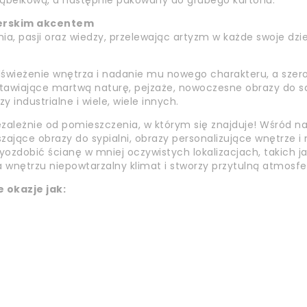
 bąbelkową, a następnie pakowany do grubego kartonu.
erskim akcentem
ia, pasji oraz wiedzy, przelewając artyzm w każde swoje dzieł
odświeżenie wnętrza i nadanie mu nowego charakteru, a sze
dstawiające martwą naturę, pejzaże, nowoczesne obrazy do s
industrialne i wiele, wiele innych.
ezależnie od pomieszczenia, w którym się znajduje! Wśród na
szające obrazy do sypialni, obrazy personalizujące wnętrze 
ozdobić ścianę w mniej oczywistych lokalizacjach, takich ja
 wnętrzu niepowtarzalny klimat i stworzy przytulną atmosfe
 okazje jak: