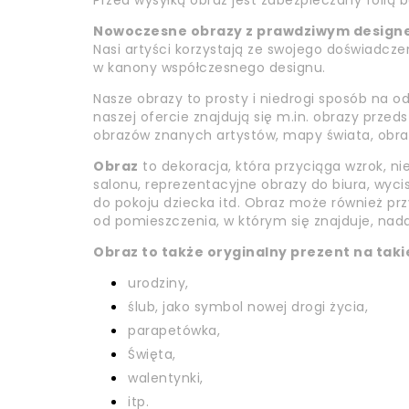
Przed wysyłką obraz jest zabezpieczany folią
Nowoczesne obrazy z prawdziwym design
Nasi artyści korzystają ze swojego doświadczen
w kanony współczesnego designu.
Nasze obrazy to prosty i niedrogi sposób na 
naszej ofercie znajdują się m.in. obrazy prze
obrazów znanych artystów, mapy świata, obrazy 
Obraz
to dekoracja, która przyciąga wzrok, ni
salonu, reprezentacyjne obrazy do biura, wyci
do pokoju dziecka itd. Obraz może również przy
od pomieszczenia, w którym się znajduje, nada
Obraz to także oryginalny prezent na takie
urodziny,
ślub, jako symbol nowej drogi życia,
parapetówka,
Święta,
walentynki,
itp.