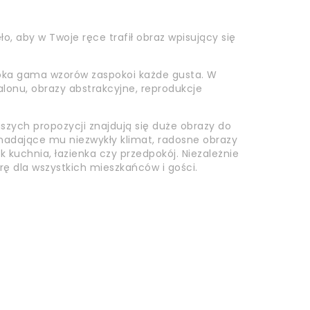
o, aby w Twoje ręce trafił obraz wpisujący się
roka gama wzorów zaspokoi każde gusta. W
alonu, obrazy abstrakcyjne, reprodukcje
szych propozycji znajdują się duże obrazy do
i nadające mu niezwykły klimat, radosne obrazy
k kuchnia, łazienka czy przedpokój. Niezależnie
rę dla wszystkich mieszkańców i gości.