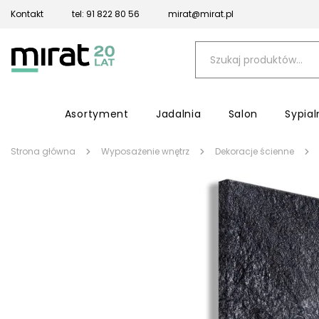
Kontakt
tel: 91 822 80 56
mirat@mirat.pl
Asortyment
Jadalnia
Salon
Sypial
Strona główna
Wyposażenie wnętrz
Dekoracje ścienne