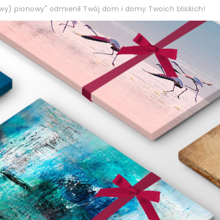
wy) pionowy" odmienił Twój dom i domy Twoich bliskich!