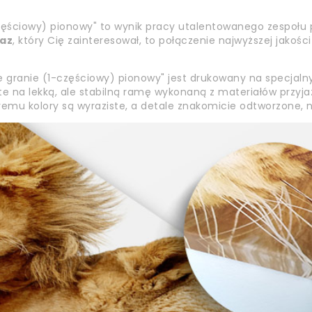
ęściowy) pionowy" to wynik pracy utalentowanego zespołu p
az
, który Cię zainteresował, to połączenie najwyższej jakośc
granie (1-częściowy) pionowy" jest drukowany na specjalny
e na lekką, ale stabilną ramę wykonaną z materiałów przyja
tóremu kolory są wyraziste, a detale znakomicie odtworzone, 