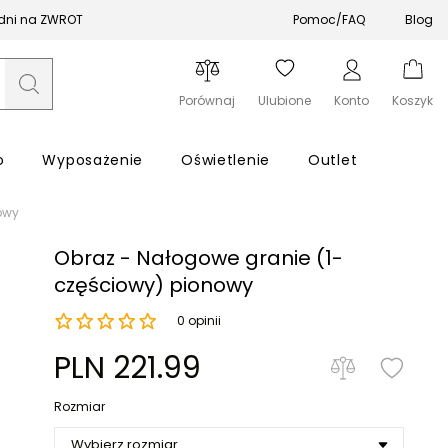
 dni na ZWROT
Pomoc/FAQ
Blog
Porównaj
Ulubione
Konto
Koszyk
o
Wyposażenie
Oświetlenie
Outlet
owy
Obraz - Nałogowe granie (1-
częściowy) pionowy
0 opinii
Zapomniałeś hasła?
PLN 221.99
Zaloguj się
Rozmiar