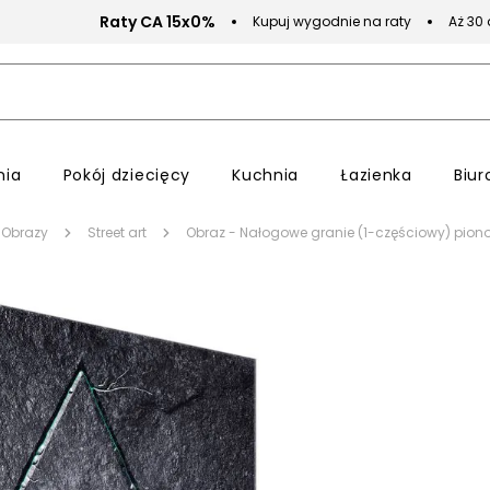
Raty CA 15x0%
Kupuj wygodnie na raty
Aż 30
nia
Pokój dziecięcy
Kuchnia
Łazienka
Biur
Obrazy
Street art
Obraz - Nałogowe granie (1-częściowy) pion