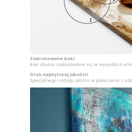
Zadrukowane boki
Boki obrazu zadrukowane są ze wszystkich str
Druk najwyższej jakości!
Specjalnego rodzaju płótno w połączeniu z odp