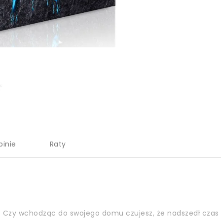
pinie
Raty
 Czy wchodząc do swojego domu czujesz, że nadszedł czas