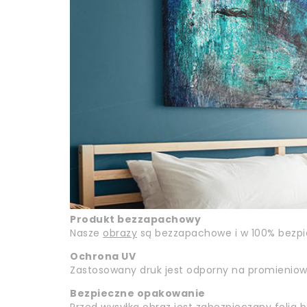
Produkt bezzapachowy
Nasze
obrazy
są bezzapachowe i w 100% bezpiec
Ochrona UV
Zastosowany druk jest odporny na promieniowan
Bezpieczne opakowanie