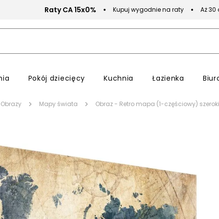
Raty CA 15x0%
Kupuj wygodnie na raty
Aż 30
nia
Pokój dziecięcy
Kuchnia
Łazienka
Biur
Obrazy
Mapy świata
Obraz - Retro mapa (1-częściowy) szerok