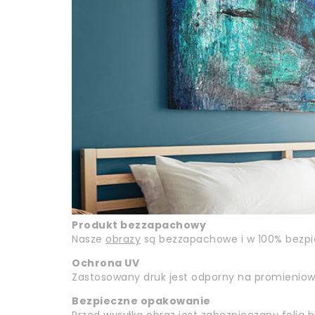
Produkt bezzapachowy
Nasze
obrazy
są bezzapachowe i w 100% bezpiec
Ochrona UV
Zastosowany druk jest odporny na promieniowan
Bezpieczne opakowanie