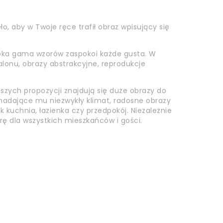
o, aby w Twoje ręce trafił obraz wpisujący się
roka gama wzorów zaspokoi każde gusta. W
alonu, obrazy abstrakcyjne, reprodukcje
szych propozycji znajdują się duże obrazy do
i nadające mu niezwykły klimat, radosne obrazy
k kuchnia, łazienka czy przedpokój. Niezależnie
rę dla wszystkich mieszkańców i gości.