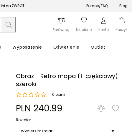
 dni na ZWROT
Pomoc/FAQ
Blog
Porównaj
Ulubione
Konto
Koszyk
o
Wyposażenie
Oświetlenie
Outlet
i
Obraz - Retro mapa (1-częściowy)
szeroki
0 opinii
Zapomniałeś hasła?
PLN 240.99
Zaloguj się
Rozmiar