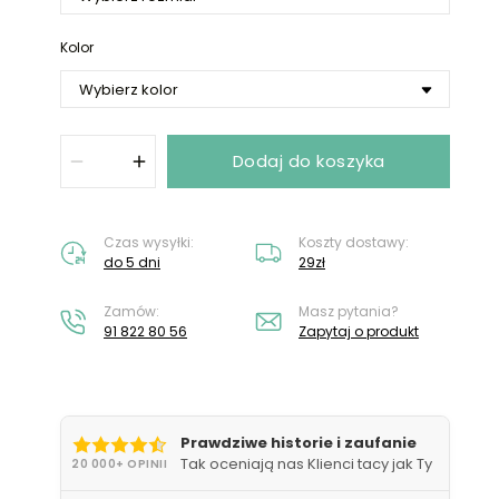
Nie masz konta?
Załóż konto
Kolor
Dodaj do koszyka
Czas wysyłki:
Koszty dostawy:
do 5 dni
29zł
Zamów:
Masz pytania?
91 822 80 56
Zapytaj o produkt
Prawdziwe historie i zaufanie
Tak oceniają nas Klienci tacy jak Ty
20 000+ OPINII