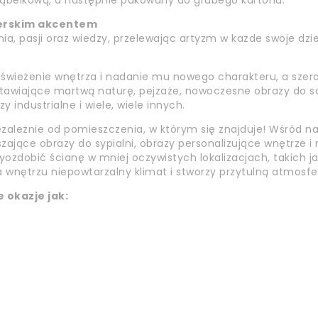
 bąbelkową, a następnie pakowany do grubego kartonu.
erskim akcentem
ia, pasji oraz wiedzy, przelewając artyzm w każde swoje dzieł
odświeżenie wnętrza i nadanie mu nowego charakteru, a sze
dstawiające martwą naturę, pejzaże, nowoczesne obrazy do s
industrialne i wiele, wiele innych.
ezależnie od pomieszczenia, w którym się znajduje! Wśród na
szające obrazy do sypialni, obrazy personalizujące wnętrze 
ozdobić ścianę w mniej oczywistych lokalizacjach, takich ja
 wnętrzu niepowtarzalny klimat i stworzy przytulną atmosfe
 okazje jak: