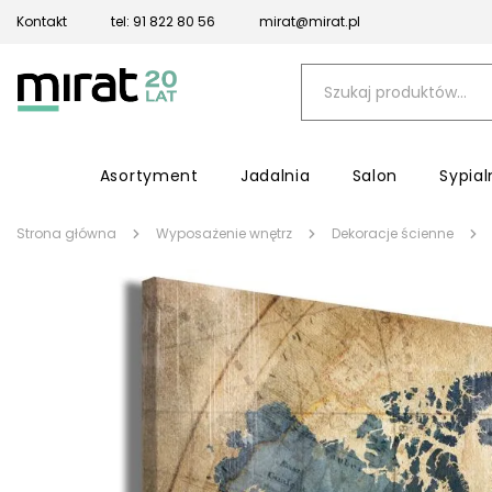
Kontakt
tel: 91 822 80 56
mirat@mirat.pl
Asortyment
Jadalnia
Salon
Sypial
Strona główna
Wyposażenie wnętrz
Dekoracje ścienne