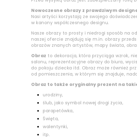
Przed wysyłką obraz jest zabezpieczany folią
Nowoczesne obrazy z prawdziwym design
Nasi artyści korzystają ze swojego doświadczen
w kanony współczesnego designu.
Nasze obrazy to prosty i niedrogi sposób na 
naszej ofercie znajdują się m.in. obrazy prze
obrazów znanych artystów, mapy świata, obrazy 
Obraz
to dekoracja, która przyciąga wzrok, ni
salonu, reprezentacyjne obrazy do biura, wyci
do pokoju dziecka itd. Obraz może również przy
od pomieszczenia, w którym się znajduje, nada
Obraz to także oryginalny prezent na takie
urodziny,
ślub, jako symbol nowej drogi życia,
parapetówka,
Święta,
walentynki,
itp.