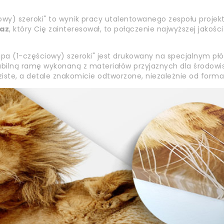
wy) szeroki" to wynik pracy utalentowanego zespołu projek
az
, który Cię zainteresował, to połączenie najwyższej jakośc
pa (1-częściowy) szeroki" jest drukowany na specjalnym pł
stabilną ramę wykonaną z materiałów przyjaznych dla środowi
aziste, a detale znakomicie odtworzone, niezależnie od form