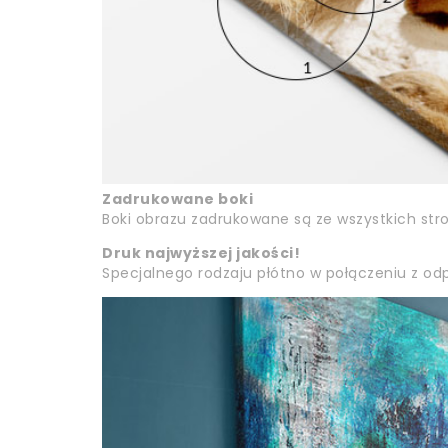
Zadrukowane boki
Boki obrazu zadrukowane są ze wszystkich str
Druk najwyższej jakości!
Specjalnego rodzaju płótno w połączeniu z odp