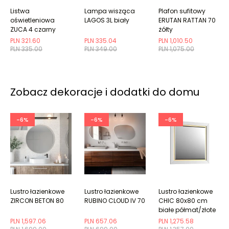
Listwa
Lampa wisząca
Plafon sufitowy
oświetleniowa
LAGOS 3L biały
ERUTAN RATTAN 70
ZUCA 4 czarny
żółty
PLN 321.60
PLN 335.04
PLN 1,010.50
PLN 335.00
PLN 349.00
PLN 1,075.00
Zobacz dekoracje i dodatki do domu
-6%
-6%
-6%
Lustro łazienkowe
Lustro łazienkowe
Lustro łazienkowe
ZIRCON BETON 80
RUBINO CLOUD IV 70
CHIC 80x80 cm
białe półmat/złote
PLN 1,597.06
PLN 657.06
PLN 1,275.58