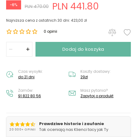
PLN 441.80
-6%
PLN 470.00
Najniższa cena z ostatnich 30 dni: 423,00 zł
0 opinii
Dodaj do koszyka
Czas wysyłki:
Koszty dostawy:
do 21 dni
29zł
Zamów:
Masz pytania?
91 822 80 56
Zapytaj o produkt
Prawdziwe historie i zaufanie
Tak oceniają nas Klienci tacy jak Ty
20 000+ OPINII