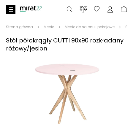
Strona główna
Meble
Meble do salonu i pokojowe
Stoł
Stół półokrągły CUTTI 90x90 rozkładany
różowy/jesion