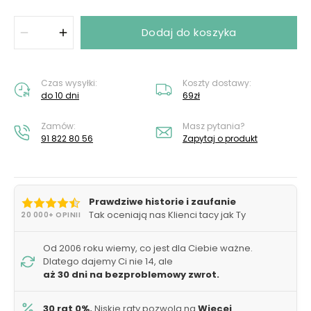
Dodaj do koszyka
Czas wysyłki:
Koszty dostawy:
do 10 dni
69zł
Zamów:
Masz pytania?
91 822 80 56
Zapytaj o produkt
Prawdziwe historie i zaufanie
Tak oceniają nas Klienci tacy jak Ty
20 000+ OPINII
Od 2006 roku wiemy, co jest dla Ciebie ważne.
Dlatego dajemy Ci nie 14, ale
aż 30 dni na bezproblemowy zwrot.
30 rat 0%.
Niskie raty pozwolą na
Więcej