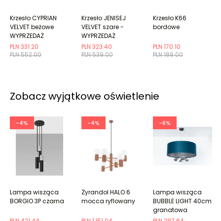
Krzesło CYPRIAN
Krzesło JENISEJ
Krzesło K66
VELVET beżowe
VELVET szare -
bordowe
WYPRZEDAŻ
WYPRZEDAŻ
PLN 331.20
PLN 323.40
PLN 170.10
PLN 552.00
PLN 539.00
PLN 189.00
Zobacz wyjątkowe oświetlenie
-4%
-4%
-6%
Lampa wisząca
Żyrandol HALO 6
Lampa wisząca
BORGIO 3P czarna
mocca ryflowany
BUBBLE LIGHT 40cm
granatowa
PLN 421.44
PLN 1,151.04
PLN 287.64