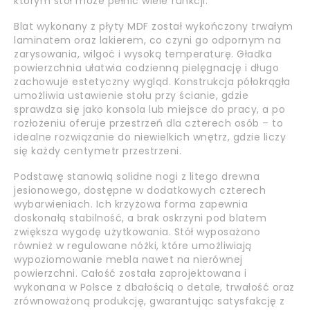
którym stół może pełnić wiele funkcji.
Blat wykonany z płyty MDF został wykończony trwałym
laminatem oraz lakierem, co czyni go odpornym na
zarysowania, wilgoć i wysoką temperaturę. Gładka
powierzchnia ułatwia codzienną pielęgnację i długo
zachowuje estetyczny wygląd. Konstrukcja półokrągła
umożliwia ustawienie stołu przy ścianie, gdzie
sprawdza się jako konsola lub miejsce do pracy, a po
rozłożeniu oferuje przestrzeń dla czterech osób – to
idealne rozwiązanie do niewielkich wnętrz, gdzie liczy
się każdy centymetr przestrzeni.
Podstawę stanowią solidne nogi z litego drewna
jesionowego, dostępne w dodatkowych czterech
wybarwieniach. Ich krzyżowa forma zapewnia
doskonałą stabilność, a brak oskrzyni pod blatem
zwiększa wygodę użytkowania. Stół wyposażono
również w regulowane nóżki, które umożliwiają
wypoziomowanie mebla nawet na nierównej
powierzchni. Całość została zaprojektowana i
wykonana w Polsce z dbałością o detale, trwałość oraz
zrównoważoną produkcję, gwarantując satysfakcję z