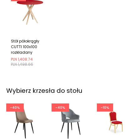
Stół półokrągły
CUTTI 100x100
rozkładany
czerwony/jesion
PLN 1,408.74
PLN 1,498.66
Wybierz krzesła do stołu
-40%
-40%
-10%