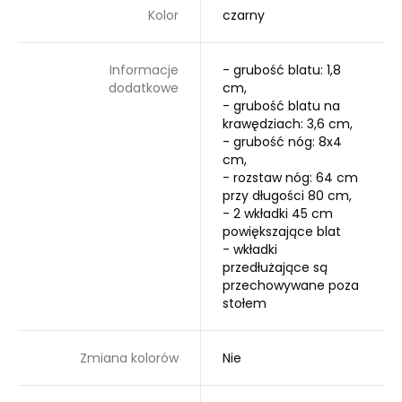
Kolor
czarny
Informacje
- grubość blatu: 1,8
dodatkowe
cm,
- grubość blatu na
krawędziach: 3,6 cm,
- grubość nóg: 8x4
cm,
- rozstaw nóg: 64 cm
przy długości 80 cm,
- 2 wkładki 45 cm
powiększające blat
- wkładki
przedłużające są
przechowywane poza
stołem
Zmiana kolorów
Nie