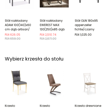
Stół rozkładany
Stół rozkładany
Stół OLIN 180x95
ADAM 100(140)x60
EWEREST MAX
appenzeller
cm dąb artisan/
130(250)x85 dąb
fichte/czarny
czarny
artisan
PLN 626.05
PLN 2,510.74
PLN 1,025.00
PLN 659.00
PLN 2,671.00
Wybierz krzesła do stołu
Krzesło
Krzesło
Krzesło drewniane