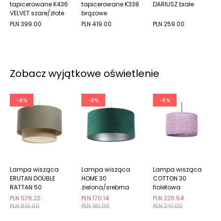
tapicerowane K436
tapicerowane K338
DARIUSZ białe
VELVET szare/złote
brązowe
PLN 399.00
PLN 419.00
PLN 259.00
Zobacz wyjątkowe oświetlenie
-6%
-6%
-6%
Lampa wisząca
Lampa wisząca
Lampa wisząca
ERUTAN DOUBLE
HOME 30
COTTON 30
RATTAN 50
zielona/srebrna
fioletowa
zielona/beżowa
PLN 576.22
PLN 170.14
PLN 226.54
PLN 613.00
PLN 181.00
PLN 241.00