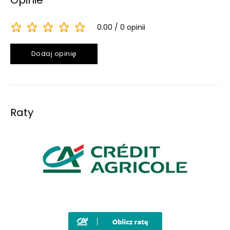
Opinie
0.00
0 opinii
Dodaj opinię
Raty