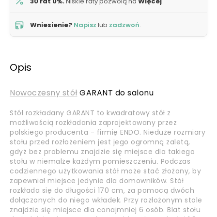
30 rat 0%.
Niskie raty pozwolą na
Więcej
Wniesienie?
Napisz
lub
zadzwoń
.
Opis
Nowoczesny stół
GARANT do salonu
Stół rozkładany
GARANT to kwadratowy stół z
możliwością rozkładania zaprojektowany przez
polskiego producenta - firmię ENDO. Nieduże rozmiary
stołu przed rozłożeniem jest jego ogromną zaletą,
gdyż bez problemu znajdzie się miejsce dla takiego
stołu w niemalże każdym pomieszczeniu. Podczas
codziennego użytkowania stół może stać złożony, by
zapewniał miejsce jedynie dla domowników. Stół
rozkłada się do długości 170 cm, za pomocą dwóch
dołączonych do niego wkładek. Przy rozłożonym stole
znajdzie się miejsce dla conajmniej 6 osób. Blat stołu