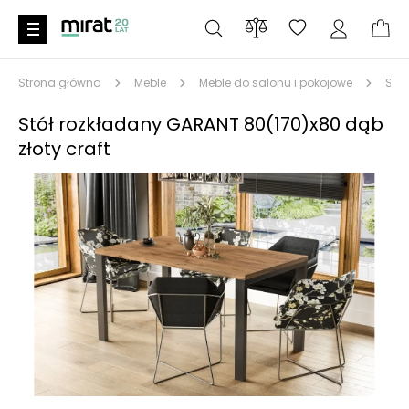
Strona główna
Meble
Meble do salonu i pokojowe
Stoł
Stół rozkładany GARANT 80(170)x80 dąb
złoty craft