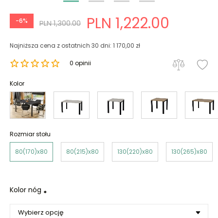
PLN 1,222.00
-6%
PLN 1,300.00
Najniższa cena z ostatnich 30 dni: 1 170,00 zł
0 opinii
Kolor
Rozmiar stołu
80(170)x80
80(215)x80
130(220)x80
130(265)x80
Kolor nóg
*