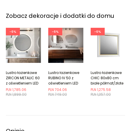
Zobacz dekoracje i dodatki do domu
-6%
-6%
-6%
Lustro łazienkowe
Lustro łazienkowe
Lustro łazienkowe
ZIRCON METALIC 60
RUBINO IV 50 z
CHIC 80x80 cm
z oświetleniem LED
oświetleniem LED
białe półmat/złote
PLN 1,785.06
PLN 704.06
PLN 1,275.58
PLN 1,899.00
PLN 749.00
PLN 1,357.00