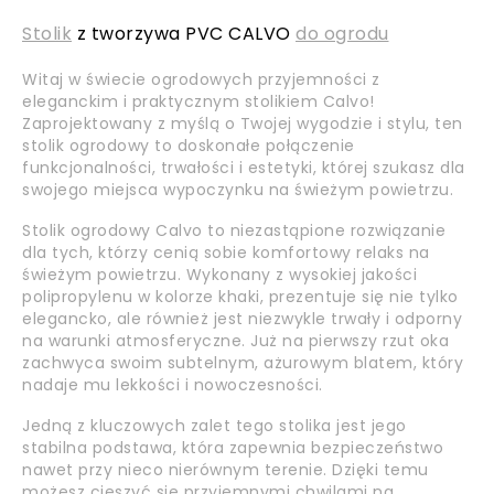
Stolik
z tworzywa PVC CALVO
do ogrodu
Witaj w świecie ogrodowych przyjemności z
eleganckim i praktycznym stolikiem Calvo!
Zaprojektowany z myślą o Twojej wygodzie i stylu, ten
stolik ogrodowy to doskonałe połączenie
funkcjonalności, trwałości i estetyki, której szukasz dla
swojego miejsca wypoczynku na świeżym powietrzu.
Stolik ogrodowy Calvo to niezastąpione rozwiązanie
dla tych, którzy cenią sobie komfortowy relaks na
świeżym powietrzu. Wykonany z wysokiej jakości
polipropylenu w kolorze khaki, prezentuje się nie tylko
elegancko, ale również jest niezwykle trwały i odporny
na warunki atmosferyczne. Już na pierwszy rzut oka
zachwyca swoim subtelnym, ażurowym blatem, który
nadaje mu lekkości i nowoczesności.
Jedną z kluczowych zalet tego stolika jest jego
stabilna podstawa, która zapewnia bezpieczeństwo
nawet przy nieco nierównym terenie. Dzięki temu
możesz cieszyć się przyjemnymi chwilami na