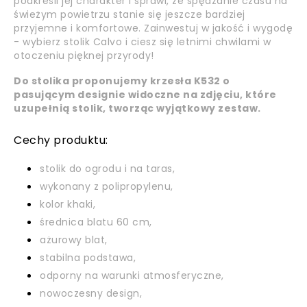
podkreśli jej charakter i sprawi, że spędzanie czasu na
świeżym powietrzu stanie się jeszcze bardziej
przyjemne i komfortowe. Zainwestuj w jakość i wygodę
- wybierz stolik Calvo i ciesz się letnimi chwilami w
otoczeniu pięknej przyrody!
Do stolika proponujemy krzesła K532 o
pasującym designie widoczne na zdjęciu, które
uzupełnią stolik, tworząc wyjątkowy zestaw.
Cechy produktu:
stolik do ogrodu i na taras,
wykonany z polipropylenu,
kolor khaki,
średnica blatu 60 cm,
ażurowy blat,
stabilna podstawa,
odporny na warunki atmosferyczne,
nowoczesny design,