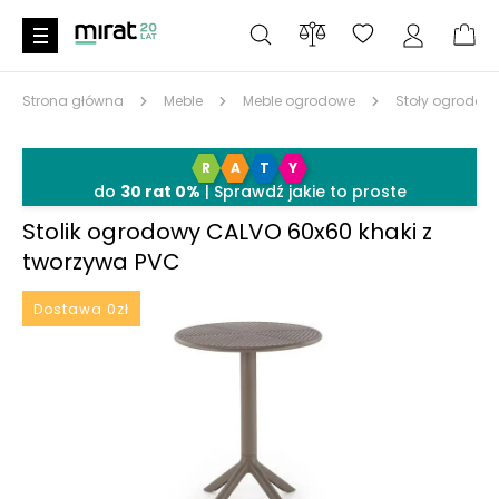
Strona główna
Meble
Meble ogrodowe
Stoły ogrodow
R
A
T
Y
6%
SALE6
do
30 rat 0%
| Sprawdź jakie to proste
Stolik ogrodowy CALVO 60x60 khaki z
tworzywa PVC
Dostawa 0zł