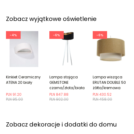
Zobacz wyjątkowe oświetlenie
-4%
-6%
-6%
Kinkiet Ceramiczny
Lampa stojąca
Lampa wisząca
ATENA 20 biały
GEMSTONE
ERUTAN DOUBLE 50
czarna/złota/biała
żółta/kremowa
PLN 91.20
PLN 847.88
PLN 430.52
PLN 95.00
PLN 902.00
PLN 458.00
Zobacz dekoracje i dodatki do domu