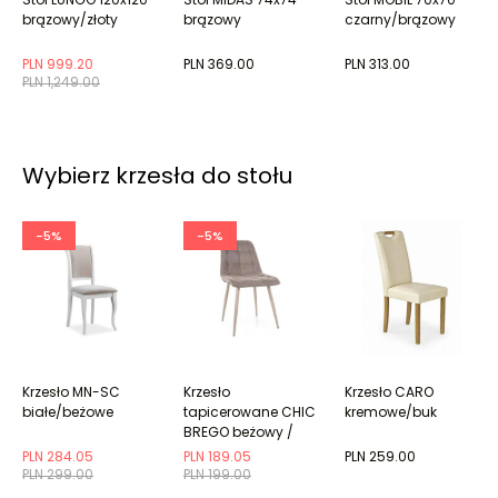
brązowy/złoty
brązowy
czarny/brązowy
PLN 999.20
PLN 369.00
PLN 313.00
PLN 1,249.00
Wybierz krzesła do stołu
-5%
-5%
Krzesło MN-SC
Krzesło
Krzesło CARO
białe/beżowe
tapicerowane CHIC
kremowe/buk
BREGO beżowy /
kaszmirowy
PLN 284.05
PLN 189.05
PLN 259.00
PLN 299.00
PLN 199.00