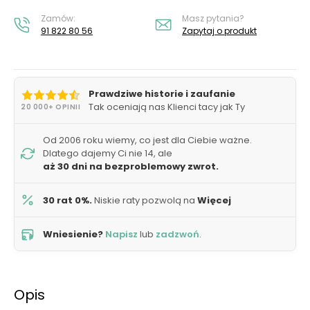
Zamów:
Masz pytania?
91 822 80 56
Zapytaj o produkt
Prawdziwe historie i zaufanie
Tak oceniają nas Klienci tacy jak Ty
20 000+ OPINII
Od 2006 roku wiemy, co jest dla Ciebie ważne.
Dlatego dajemy Ci nie 14, ale
aż 30 dni na bezproblemowy zwrot.
30 rat 0%.
Niskie raty pozwolą na
Więcej
Wniesienie?
Napisz
lub
zadzwoń
.
Opis