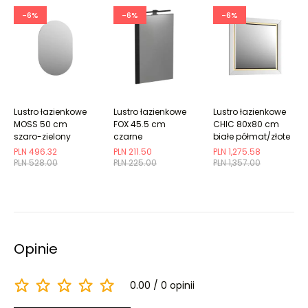
-6%
-6%
-6%
Lustro łazienkowe
Lustro łazienkowe
Lustro łazienkowe
MOSS 50 cm
FOX 45.5 cm
CHIC 80x80 cm
szaro-zielony
czarne
białe półmat/złote
półmat owalne
PLN 496.32
PLN 211.50
PLN 1,275.58
PLN 528.00
PLN 225.00
PLN 1,357.00
Opinie
0.00
0 opinii