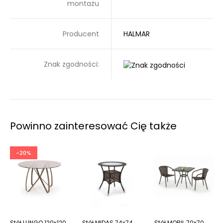
montażu
Producent
HALMAR
Znak zgodności:
Powinno zainteresować Cię także
-20%
Stół LUNGO 120x120
Stół MIDAS 74x74
Stół MOBIL 70x70