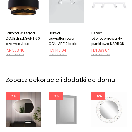
Lampa wisząca
Listwa
Listwa
DOUBLE ELEGANT 60
oświetleniowa
oświetleniowa 4-
czarna/złota
OCULARE 2 biała
punktowa KARBON
4L biała ryflowana
PLN 573.40
PLN 143.04
PLN 383.04
PLN 610.00
PLN 149.00
PLN 399.00
Zobacz dekoracje i dodatki do domu
-6%
-6%
-6%