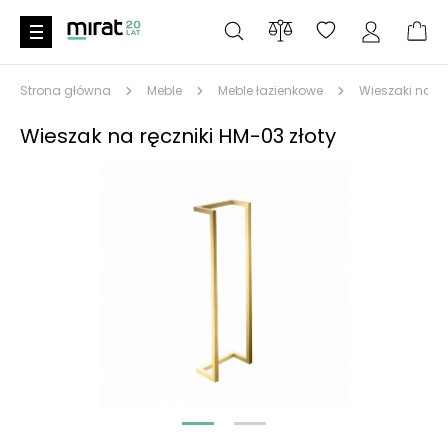
Strona główna
Meble
Meble łazienkowe
Wieszaki na rę
Wieszak na ręczniki HM-03 złoty