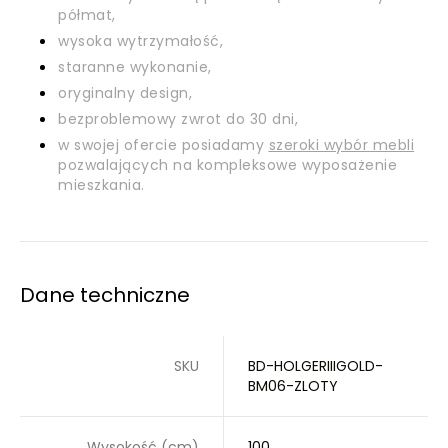
półmat,
wysoka wytrzymałość,
staranne wykonanie,
oryginalny design,
bezproblemowy zwrot do 30 dni,
w swojej ofercie posiadamy
szeroki wybór mebli
pozwalających na kompleksowe wyposażenie
mieszkania.
Dane techniczne
SKU
BD-HOLGERIIIGOLD-
BM06-ZLOTY
Wysokość (cm)
100