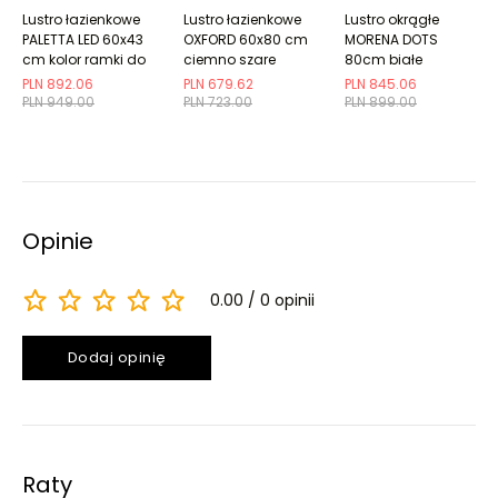
Lustro łazienkowe
Lustro łazienkowe
Lustro okrągłe
PALETTA LED 60x43
OXFORD 60x80 cm
MORENA DOTS
cm kolor ramki do
ciemno szare
80cm białe
wyboru
półmat w
PLN 892.06
PLN 679.62
PLN 845.06
drewnianej ramie
PLN 949.00
PLN 723.00
PLN 899.00
Opinie
0.00
0 opinii
Dodaj opinię
Raty