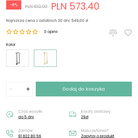
PLN 573.40
-6%
PLN 610.00
Najniższa cena z ostatnich 30 dni: 549,00 zł
0 opinii
Kolor
Dodaj do koszyka
Czas wysyłki:
Koszty dostawy:
do 5 dni
29zł
Zamów:
Masz pytania?
91 822 80 56
Zapytaj o produkt