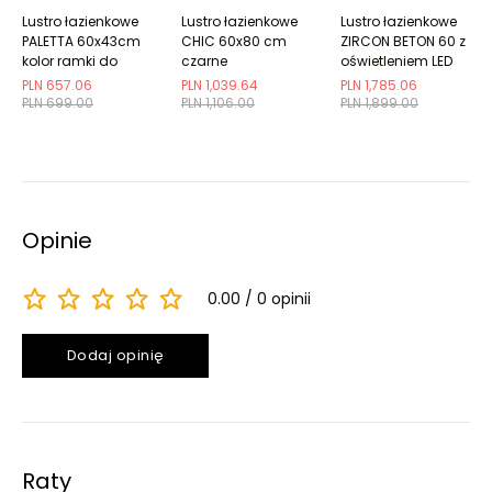
Lustro łazienkowe
Lustro łazienkowe
Lustro łazienkowe
PALETTA 60x43cm
CHIC 60x80 cm
ZIRCON BETON 60 z
kolor ramki do
czarne
oświetleniem LED
wyboru
półmat/złote
PLN 657.06
PLN 1,039.64
PLN 1,785.06
PLN 699.00
PLN 1,106.00
PLN 1,899.00
Opinie
0.00
0 opinii
Dodaj opinię
Raty