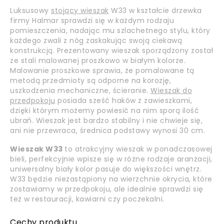
Luksusowy
stojący wieszak
W33 w kształcie drzewka
firmy Halmar sprawdzi się w każdym rodzaju
pomieszczenia, nadając mu szlachetnego stylu, który
każdego zwali z nóg zaskakując swoją ciekawą
konstrukcją. Prezentowany wieszak sporządzony został
ze stali malowanej proszkowo w białym kolorze.
Malowanie proszkowe sprawia, że pomalowane tą
metodą przedmioty są odporne na korozję,
uszkodzenia mechaniczne, ścieranie.
Wieszak do
przedpokoju
posiada sześć haków z zawieszkami,
dzięki którym możemy powiesić na nim sporą ilość
ubrań. Wieszak jest bardzo stabilny i nie chwieje się,
ani nie przewraca, średnica podstawy wynosi 30 cm.
Wieszak W33
to atrakcyjny wieszak w ponadczasowej
bieli, perfekcyjnie wpisze się w różne rodzaje aranżacji,
uniwersalny biały kolor pasuje do większości wnętrz.
W33 będzie niezastąpiony na wierzchnie okrycia, które
zostawiamy w przedpokoju, ale idealnie sprawdzi się
też w restauracji, kawiarni czy poczekalni.
Cechy produktu