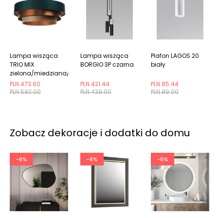
Lampa wisząca
Lampa wisząca
Plafon LAGOS 20
TRIO MIX
BORGIO 3P czarna
biały
zielona/miedziana/beżowa
PLN 473.60
PLN 421.44
PLN 85.44
PLN 592.00
PLN 439.00
PLN 89.00
Zobacz dekoracje i dodatki do domu
-6%
-6%
-6%