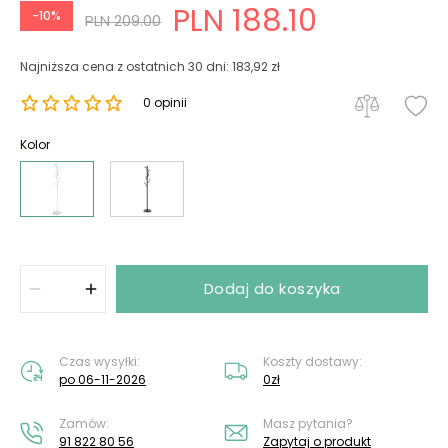
PLN 188.10
-10%
PLN 209.00
Najniższa cena z ostatnich 30 dni: 183,92 zł
0 opinii
Kolor
Dodaj do koszyka
Czas wysyłki:
Koszty dostawy:
po 06-11-2026
0zł
Zamów:
Masz pytania?
91 822 80 56
Zapytaj o produkt