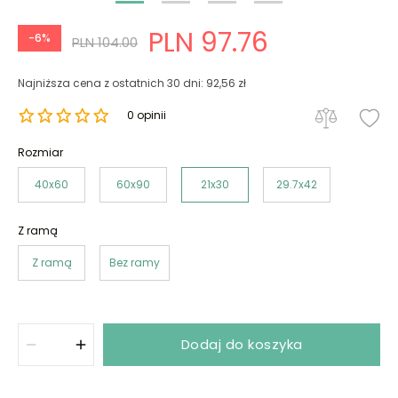
PLN 97.76
-6%
PLN 104.00
Najniższa cena z ostatnich 30 dni: 92,56 zł
0 opinii
Rozmiar
40x60
60x90
21x30
29.7x42
Z ramą
Z ramą
Bez ramy
Dodaj do koszyka