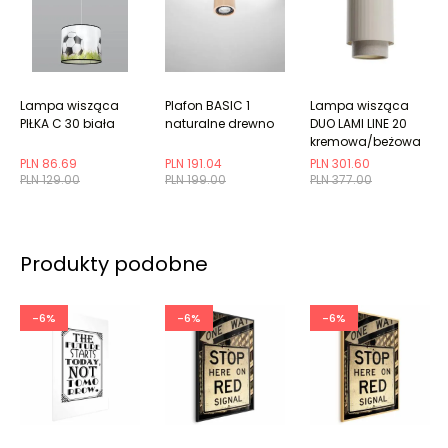
Lampa wisząca
Plafon BASIC 1
Lampa wisząca
PIŁKA C 30 biała
naturalne drewno
DUO LAMI LINE 20
kremowa/beżowa
PLN 86.69
PLN 191.04
PLN 301.60
PLN 129.00
PLN 199.00
PLN 377.00
Produkty podobne
-6%
-6%
-6%