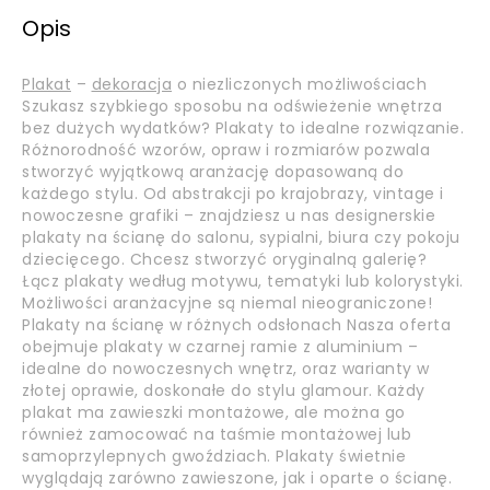
Opis
Plakat
–
dekoracja
o niezliczonych możliwościach
Szukasz szybkiego sposobu na odświeżenie wnętrza
bez dużych wydatków? Plakaty to idealne rozwiązanie.
Różnorodność wzorów, opraw i rozmiarów pozwala
stworzyć wyjątkową aranżację dopasowaną do
każdego stylu. Od abstrakcji po krajobrazy, vintage i
nowoczesne grafiki – znajdziesz u nas designerskie
plakaty na ścianę do salonu, sypialni, biura czy pokoju
dziecięcego. Chcesz stworzyć oryginalną galerię?
Łącz plakaty według motywu, tematyki lub kolorystyki.
Możliwości aranżacyjne są niemal nieograniczone!
Plakaty na ścianę w różnych odsłonach Nasza oferta
obejmuje plakaty w czarnej ramie z aluminium –
idealne do nowoczesnych wnętrz, oraz warianty w
złotej oprawie, doskonałe do stylu glamour. Każdy
plakat ma zawieszki montażowe, ale można go
również zamocować na taśmie montażowej lub
samoprzylepnych gwoździach. Plakaty świetnie
wyglądają zarówno zawieszone, jak i oparte o ścianę.