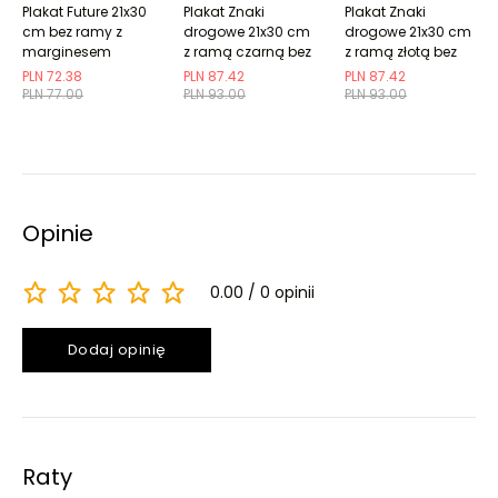
Plakat Future 21x30
Plakat Znaki
Plakat Znaki
cm bez ramy z
drogowe 21x30 cm
drogowe 21x30 cm
marginesem
z ramą czarną bez
z ramą złotą bez
marginesu
marginesu
PLN 72.38
PLN 87.42
PLN 87.42
PLN 77.00
PLN 93.00
PLN 93.00
Opinie
0.00
0 opinii
Dodaj opinię
Raty