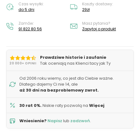
Czas wysyłki:
Koszty dostawy:
do 5 dni
29zł
Zamów:
Masz pytania?
91 822 80 56
Zapytaj o produkt
Prawdziwe historie i zaufanie
Tak oceniają nas Klienci tacy jak Ty
20 000+ OPINII
Od 2006 roku wiemy, co jest dla Ciebie ważne.
Dlatego dajemy Ci nie 14, ale
aż 30 dni na bezproblemowy zwrot.
30 rat 0%.
Niskie raty pozwolą na
Więcej
Wniesienie?
Napisz
lub
zadzwoń
.