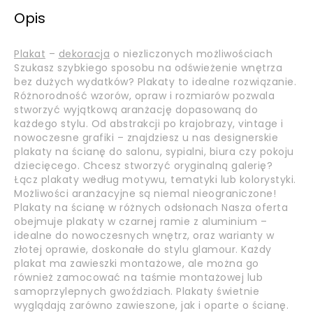
Opis
Plakat
–
dekoracja
o niezliczonych możliwościach
Szukasz szybkiego sposobu na odświeżenie wnętrza
bez dużych wydatków? Plakaty to idealne rozwiązanie.
Różnorodność wzorów, opraw i rozmiarów pozwala
stworzyć wyjątkową aranżację dopasowaną do
każdego stylu. Od abstrakcji po krajobrazy, vintage i
nowoczesne grafiki – znajdziesz u nas designerskie
plakaty na ścianę do salonu, sypialni, biura czy pokoju
dziecięcego. Chcesz stworzyć oryginalną galerię?
Łącz plakaty według motywu, tematyki lub kolorystyki.
Możliwości aranżacyjne są niemal nieograniczone!
Plakaty na ścianę w różnych odsłonach Nasza oferta
obejmuje plakaty w czarnej ramie z aluminium –
idealne do nowoczesnych wnętrz, oraz warianty w
złotej oprawie, doskonałe do stylu glamour. Każdy
plakat ma zawieszki montażowe, ale można go
również zamocować na taśmie montażowej lub
samoprzylepnych gwoździach. Plakaty świetnie
wyglądają zarówno zawieszone, jak i oparte o ścianę.