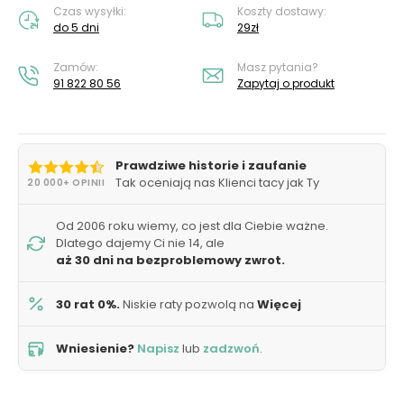
Czas wysyłki:
Koszty dostawy:
do 5 dni
29zł
Zamów:
Masz pytania?
91 822 80 56
Zapytaj o produkt
Prawdziwe historie i zaufanie
Tak oceniają nas Klienci tacy jak Ty
20 000+ OPINII
Od 2006 roku wiemy, co jest dla Ciebie ważne.
Dlatego dajemy Ci nie 14, ale
aż 30 dni na bezproblemowy zwrot.
30 rat 0%.
Niskie raty pozwolą na
Więcej
Wniesienie?
Napisz
lub
zadzwoń
.