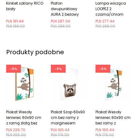
Kinkiet szklany RICO
Plafon
Lampa wisząca
biały
dwupunktowy
LOOPEZ 2
AURA 2 beżowy
czarna/chrom
GU10 ryflowany
PLN 181.44
PLN 287.04
PLN 277.44
PLN 189.00
PLN 299.00
PLN 289.00
Produkty podobne
-6%
-6%
-6%
Plakat Wesoły
Plakat Szop 60x90
Plakat Wesoły
leniwiec 60x90 cm
cm bez ramy z
leniwiec 60x90 cm
z ramą złotą bez
marginesem
bez ramy z
marginesu
marginesem
PLN 239.70
PLN 165.44
PLN 165.44
PLN 255.00
PLN 176.00
PLN 176.00