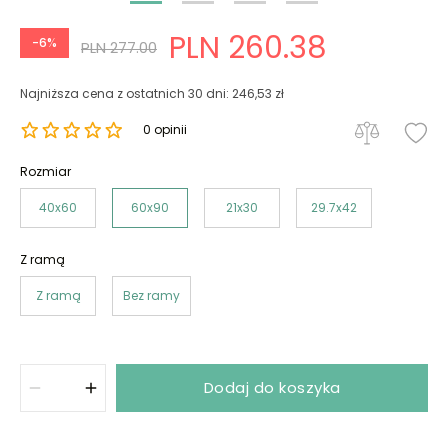
PLN 260.38
-6%
PLN 277.00
Najniższa cena z ostatnich 30 dni: 246,53 zł
0 opinii
Rozmiar
40x60
60x90
21x30
29.7x42
Z ramą
Z ramą
Bez ramy
Dodaj do koszyka