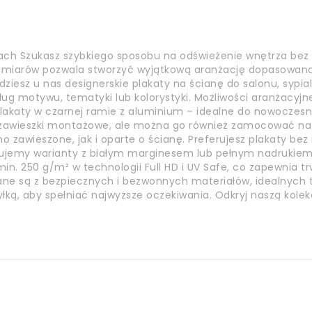
ach Szukasz szybkiego sposobu na odświeżenie wnętrza bez
ozmiarów pozwala stworzyć wyjątkową aranżację dopasowaną 
jdziesz u nas designerskie plakaty na ścianę do salonu, sypia
ług motywu, tematyki lub kolorystyki. Możliwości aranżacyjn
akaty w czarnej ramie z aluminium – idealne do nowoczesnyc
a zawieszki montażowe, ale można go również zamocować n
o zawieszone, jak i oparte o ścianę. Preferujesz plakaty be
ujemy warianty z białym marginesem lub pełnym nadrukiem.
n. 250 g/m² w technologii Full HD i UV Safe, co zapewnia tr
nane są z bezpiecznych i bezwonnych materiałów, idealnych t
yłką, aby spełniać najwyższe oczekiwania. Odkryj naszą kole