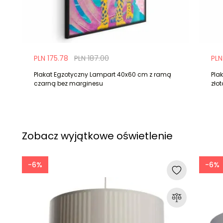
PLN 175.78
PLN 187.00
PLN
Plakat Egzotyczny Lampart 40x60 cm z ramą
Pla
czarną bez marginesu
zło
Zobacz wyjątkowe oświetlenie
-6%
-6%