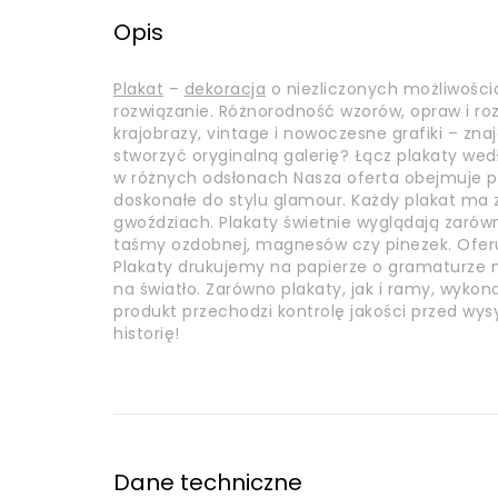
Opis
Plakat
–
dekoracja
o niezliczonych możliwości
rozwiązanie. Różnorodność wzorów, opraw i r
krajobrazy, vintage i nowoczesne grafiki – zna
stworzyć oryginalną galerię? Łącz plakaty wed
w różnych odsłonach Nasza oferta obejmuje pl
doskonałe do stylu glamour. Każdy plakat m
gwoździach. Plakaty świetnie wyglądają zarówn
taśmy ozdobnej, magnesów czy pinezek. Ofer
Plakaty drukujemy na papierze o gramaturze mi
na światło. Zarówno plakaty, jak i ramy, wyko
produkt przechodzi kontrolę jakości przed wys
historię!
Dane techniczne