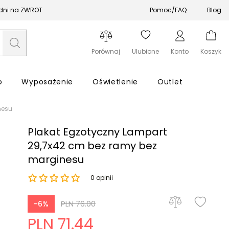
 dni na ZWROT
Pomoc/FAQ
Blog
Porównaj
Ulubione
Konto
Koszyk
o
Wyposażenie
Oświetlenie
Outlet
nesu
Plakat Egzotyczny Lampart
29,7x42 cm bez ramy bez
marginesu
Zapomniałeś hasła?
0 opinii
Zaloguj się
PLN 76.00
-6%
PLN 71.44