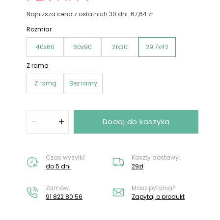
Nie masz konta?
Załóż konto
Najniższa cena z ostatnich 30 dni: 67,64 zł
Rozmiar
40x60
60x90
21x30
29.7x42
Z ramą
Z ramą
Bez ramy
Dodaj do koszyka
Czas wysyłki:
Koszty dostawy:
do 5 dni
29zł
Zamów:
Masz pytania?
91 822 80 56
Zapytaj o produkt