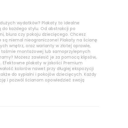
 dużych wydatków? Plakaty to idealne
do każdego stylu. Od abstrakcji po
lni, biura czy pokoju dziecięcego. Chcesz
e są niemal nieograniczone! Plakaty na ścianę
h wnętrz, oraz warianty w złotej oprawie,
a taśmie montażowej lub samoprzylepnych
z ramy? Możesz zawiesić je za pomocą klipsów,
 Efektowne plakaty w jakości Premium
wałość kolorów nawet przy długiej ekspozycji
akże do sypialni i pokojów dziecięcych. Każdy
kcję i pozwól ścianom opowiedzieć swoją