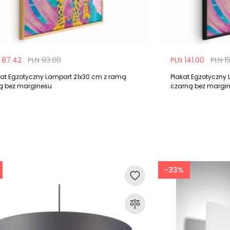
 87.42
PLN 93.00
PLN 141.00
PLN 1
kat Egzotyczny Lampart 21x30 cm z ramą
Plakat Egzotyczny
tą bez marginesu
czarną bez margi
-33%