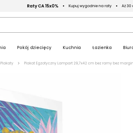
Raty CA 15x0%
Kupuj wygodnie na raty
Aż 30
nia
Pokój dziecięcy
Kuchnia
Łazienka
Biur
Plakaty
Plakat Egzotyczny Lampart 29,7x42 cm bez ramy bez margi