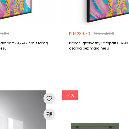
50.00
PLN 239.70
PLN 255.00
 Lampart 29,7x42 cm z ramą
Plakat Egzotyczny Lampart 60x9
nesu
czarną bez marginesu
-4%