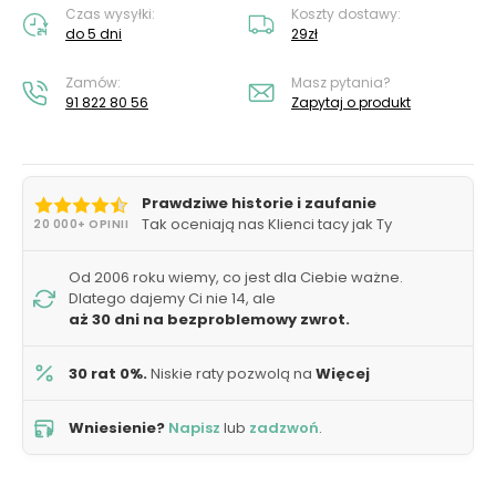
Czas wysyłki:
Koszty dostawy:
do 5 dni
29zł
Zamów:
Masz pytania?
91 822 80 56
Zapytaj o produkt
Prawdziwe historie i zaufanie
Tak oceniają nas Klienci tacy jak Ty
20 000+ OPINII
Od 2006 roku wiemy, co jest dla Ciebie ważne.
Dlatego dajemy Ci nie 14, ale
aż 30 dni na bezproblemowy zwrot.
30 rat 0%.
Niskie raty pozwolą na
Więcej
Wniesienie?
Napisz
lub
zadzwoń
.