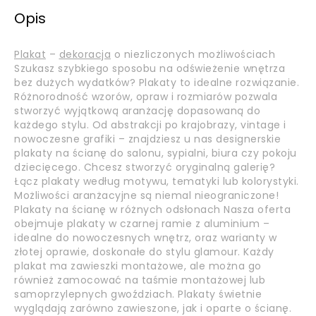
Opis
Plakat
–
dekoracja
o niezliczonych możliwościach
Szukasz szybkiego sposobu na odświeżenie wnętrza
bez dużych wydatków? Plakaty to idealne rozwiązanie.
Różnorodność wzorów, opraw i rozmiarów pozwala
stworzyć wyjątkową aranżację dopasowaną do
każdego stylu. Od abstrakcji po krajobrazy, vintage i
nowoczesne grafiki – znajdziesz u nas designerskie
plakaty na ścianę do salonu, sypialni, biura czy pokoju
dziecięcego. Chcesz stworzyć oryginalną galerię?
Łącz plakaty według motywu, tematyki lub kolorystyki.
Możliwości aranżacyjne są niemal nieograniczone!
Plakaty na ścianę w różnych odsłonach Nasza oferta
obejmuje plakaty w czarnej ramie z aluminium –
idealne do nowoczesnych wnętrz, oraz warianty w
złotej oprawie, doskonałe do stylu glamour. Każdy
plakat ma zawieszki montażowe, ale można go
również zamocować na taśmie montażowej lub
samoprzylepnych gwoździach. Plakaty świetnie
wyglądają zarówno zawieszone, jak i oparte o ścianę.