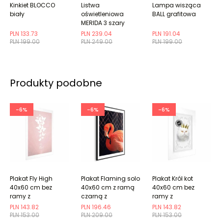
Kinkiet BLOCCO
Listwa
Lampa wisząca
biały
oświetleniowa
BALL grafitowa
MERIDA 3 szary
PLN 133.73
PLN 239.04
PLN 191.04
PLN 199.00
PLN 249.00
PLN 199.00
Produkty podobne
-6%
-6%
-6%
Plakat Fly High
Plakat Flaming solo
Plakat Król kot
40x60 cm bez
40x60 cm z ramą
40x60 cm bez
ramy z
czarną z
ramy z
marginesem
marginesem
marginesem
PLN 143.82
PLN 196.46
PLN 143.82
PLN 153.00
PLN 209.00
PLN 153.00