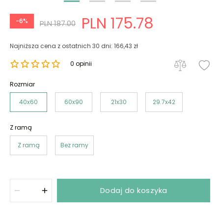
PLN 175.78
-6%
PLN 187.00
Najniższa cena z ostatnich 30 dni: 166,43 zł
0 opinii
Rozmiar
40x60
60x90
21x30
29.7x42
Z ramą
Z ramą
Bez ramy
Dodaj do koszyka