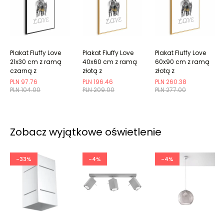
Plakat Fluffy Love
Plakat Fluffy Love
Plakat Fluffy Love
21x30 cm z ramą
40x60 cm z ramą
60x90 cm z ramą
czarną z
złotą z
złotą z
marginesem
marginesem
marginesem
PLN 97.76
PLN 196.46
PLN 260.38
PLN 104.00
PLN 209.00
PLN 277.00
Zobacz wyjątkowe oświetlenie
-33%
-4%
-4%