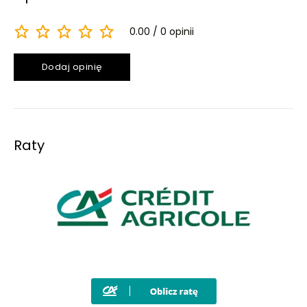
0.00
0 opinii
Dodaj opinię
Raty