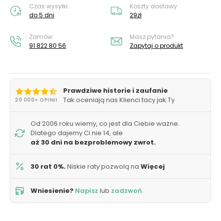
Czas wysyłki:
Koszty dostawy:
do 5 dni
29zł
Zamów:
Masz pytania?
91 822 80 56
Zapytaj o produkt
Prawdziwe historie i zaufanie
Tak oceniają nas Klienci tacy jak Ty
20 000+ OPINII
Od 2006 roku wiemy, co jest dla Ciebie ważne.
Dlatego dajemy Ci nie 14, ale
aż 30 dni na bezproblemowy zwrot.
30 rat 0%.
Niskie raty pozwolą na
Więcej
Wniesienie?
Napisz
lub
zadzwoń
.