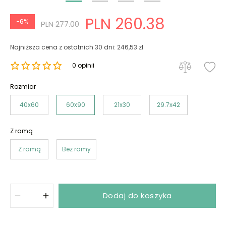
PLN 260.38
-6%
PLN 277.00
Najniższa cena z ostatnich 30 dni: 246,53 zł
0 opinii
Rozmiar
40x60
60x90
21x30
29.7x42
Z ramą
Z ramą
Bez ramy
Dodaj do koszyka