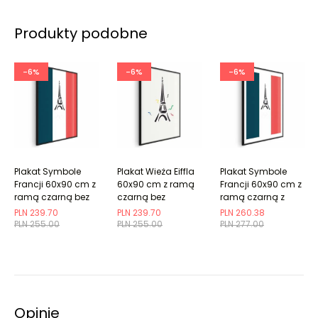
Produkty podobne
-6%
-6%
-6%
Plakat Symbole
Plakat Wieża Eiffla
Plakat Symbole
Francji 60x90 cm z
60x90 cm z ramą
Francji 60x90 cm z
ramą czarną bez
czarną bez
ramą czarną z
marginesu
marginesu
marginesem
PLN 239.70
PLN 239.70
PLN 260.38
PLN 255.00
PLN 255.00
PLN 277.00
Opinie