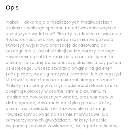
Opis
Plakat
–
dekoracja
o niezliczonych możliwościach
Szukasz szybkiego sposobu na odświeżenie wnętrza
bez dużych wydatków? Plakaty to idealne rozwiązanie.
Różnorodność wzorów, opraw i rozmiarów pozwala
stworzyć wyjątkową aranżację dopasowaną do
każdego stylu. Od abstrakcji po krajobrazy, vintage i
nowoczesne grafiki – znajdziesz u nas designerskie
plakaty na ścianę do salonu, sypialni, biura czy pokoju
dziecięcego. Chcesz stworzyć oryginalną galerię?
Łącz plakaty według motywu, tematyki lub kolorystyki.
Możliwości aranżacyjne są niemal nieograniczone!
Plakaty na ścianę w różnych odsłonach Nasza oferta
obejmuje plakaty w czarnej ramie z aluminium –
idealne do nowoczesnych wnętrz, oraz warianty w
złotej oprawie, doskonałe do stylu glamour. Każdy
plakat ma zawieszki montażowe, ale można go
również zamocować na taśmie montażowej lub
samoprzylepnych gwoździach. Plakaty świetnie
wyglądają zarówno zawieszone, jak i oparte o ścianę.