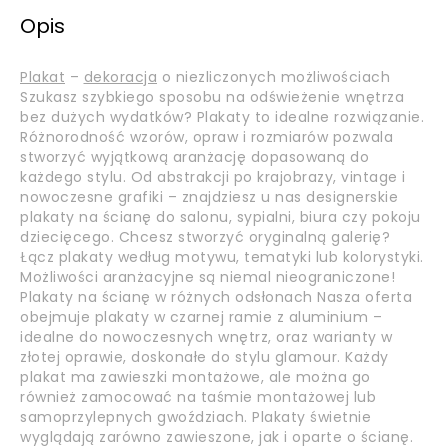
Opis
Plakat
–
dekoracja
o niezliczonych możliwościach
Szukasz szybkiego sposobu na odświeżenie wnętrza
bez dużych wydatków? Plakaty to idealne rozwiązanie.
Różnorodność wzorów, opraw i rozmiarów pozwala
stworzyć wyjątkową aranżację dopasowaną do
każdego stylu. Od abstrakcji po krajobrazy, vintage i
nowoczesne grafiki – znajdziesz u nas designerskie
plakaty na ścianę do salonu, sypialni, biura czy pokoju
dziecięcego. Chcesz stworzyć oryginalną galerię?
Łącz plakaty według motywu, tematyki lub kolorystyki.
Możliwości aranżacyjne są niemal nieograniczone!
Plakaty na ścianę w różnych odsłonach Nasza oferta
obejmuje plakaty w czarnej ramie z aluminium –
idealne do nowoczesnych wnętrz, oraz warianty w
złotej oprawie, doskonałe do stylu glamour. Każdy
plakat ma zawieszki montażowe, ale można go
również zamocować na taśmie montażowej lub
samoprzylepnych gwoździach. Plakaty świetnie
wyglądają zarówno zawieszone, jak i oparte o ścianę.