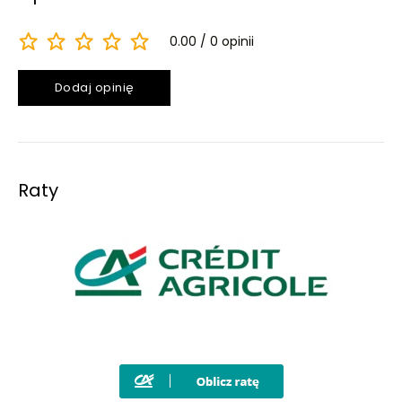
0.00
0 opinii
Dodaj opinię
Raty