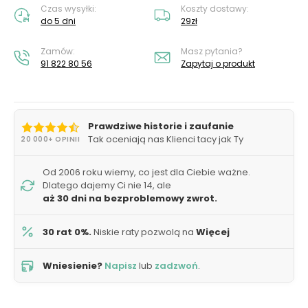
Czas wysyłki:
Koszty dostawy:
do 5 dni
29zł
Zamów:
Masz pytania?
91 822 80 56
Zapytaj o produkt
Prawdziwe historie i zaufanie
Tak oceniają nas Klienci tacy jak Ty
20 000+ OPINII
Od 2006 roku wiemy, co jest dla Ciebie ważne.
Dlatego dajemy Ci nie 14, ale
aż 30 dni na bezproblemowy zwrot.
30 rat 0%.
Niskie raty pozwolą na
Więcej
Wniesienie?
Napisz
lub
zadzwoń
.