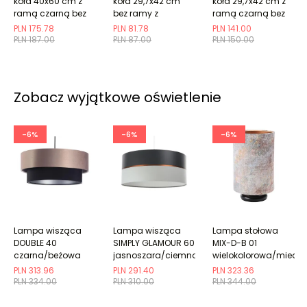
koła 40x60 cm z
koła 29,7x42 cm
koła 29,7x42 cm z
ramą czarną bez
bez ramy z
ramą czarną bez
marginesu
marginesem
marginesu
PLN 175.78
PLN 81.78
PLN 141.00
PLN 187.00
PLN 87.00
PLN 150.00
Zobacz wyjątkowe oświetlenie
-6%
-6%
-6%
Lampa wisząca
Lampa wisząca
Lampa stołowa
DOUBLE 40
SIMPLY GLAMOUR 60
MIX-D-B 01
czarna/beżowa
jasnoszara/ciemnoszara
wielokolorowa/miedz
PLN 313.96
PLN 291.40
PLN 323.36
PLN 334.00
PLN 310.00
PLN 344.00