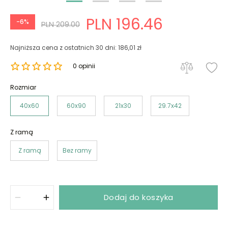
PLN 196.46
-6%
PLN 209.00
Najniższa cena z ostatnich 30 dni: 186,01 zł
0 opinii
Rozmiar
40x60
60x90
21x30
29.7x42
Z ramą
Z ramą
Bez ramy
Dodaj do koszyka