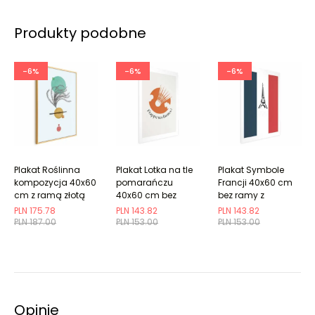
Produkty podobne
-6%
-6%
-6%
Plakat Roślinna
Plakat Lotka na tle
Plakat Symbole
kompozycja 40x60
pomarańczu
Francji 40x60 cm
cm z ramą złotą
40x60 cm bez
bez ramy z
bez marginesu
ramy z
marginesem
PLN 175.78
PLN 143.82
PLN 143.82
marginesem
PLN 187.00
PLN 153.00
PLN 153.00
Opinie