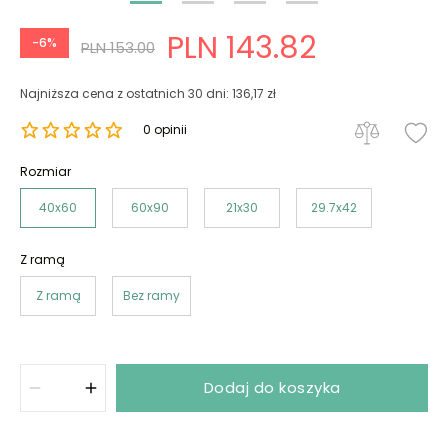
PLN 143.82
-6%
PLN 153.00
Najniższa cena z ostatnich 30 dni: 136,17 zł
0 opinii
Rozmiar
40x60
60x90
21x30
29.7x42
Z ramą
Z ramą
Bez ramy
Dodaj do koszyka