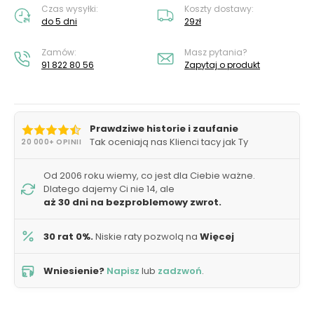
Czas wysyłki:
Koszty dostawy:
do 5 dni
29zł
Zamów:
Masz pytania?
91 822 80 56
Zapytaj o produkt
Prawdziwe historie i zaufanie
Tak oceniają nas Klienci tacy jak Ty
20 000+ OPINII
Od 2006 roku wiemy, co jest dla Ciebie ważne.
Dlatego dajemy Ci nie 14, ale
aż 30 dni na bezproblemowy zwrot.
30 rat 0%.
Niskie raty pozwolą na
Więcej
Wniesienie?
Napisz
lub
zadzwoń
.