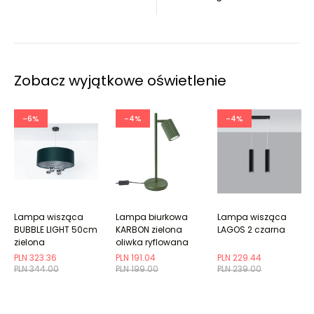
Zobacz wyjątkowe oświetlenie
-6%
-4%
-4%
Lampa wisząca
Lampa biurkowa
Lampa wisząca
BUBBLE LIGHT 50cm
KARBON zielona
LAGOS 2 czarna
zielona
oliwka ryflowana
PLN 323.36
PLN 191.04
PLN 229.44
PLN 344.00
PLN 199.00
PLN 239.00