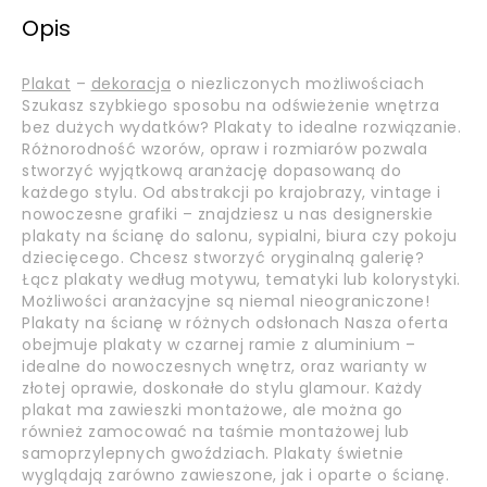
Opis
Plakat
–
dekoracja
o niezliczonych możliwościach
Szukasz szybkiego sposobu na odświeżenie wnętrza
bez dużych wydatków? Plakaty to idealne rozwiązanie.
Różnorodność wzorów, opraw i rozmiarów pozwala
stworzyć wyjątkową aranżację dopasowaną do
każdego stylu. Od abstrakcji po krajobrazy, vintage i
nowoczesne grafiki – znajdziesz u nas designerskie
plakaty na ścianę do salonu, sypialni, biura czy pokoju
dziecięcego. Chcesz stworzyć oryginalną galerię?
Łącz plakaty według motywu, tematyki lub kolorystyki.
Możliwości aranżacyjne są niemal nieograniczone!
Plakaty na ścianę w różnych odsłonach Nasza oferta
obejmuje plakaty w czarnej ramie z aluminium –
idealne do nowoczesnych wnętrz, oraz warianty w
złotej oprawie, doskonałe do stylu glamour. Każdy
plakat ma zawieszki montażowe, ale można go
również zamocować na taśmie montażowej lub
samoprzylepnych gwoździach. Plakaty świetnie
wyglądają zarówno zawieszone, jak i oparte o ścianę.