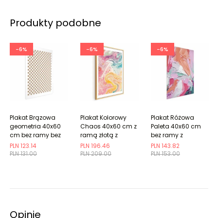
Produkty podobne
-6%
-6%
-6%
Plakat Brązowa
Plakat Kolorowy
Plakat Różowa
geometria 40x60
Chaos 40x60 cm z
Paleta 40x60 cm
cm bez ramy bez
ramą złotą z
bez ramy z
marginesu
marginesem
marginesem
PLN 123.14
PLN 196.46
PLN 143.82
PLN 131.00
PLN 209.00
PLN 153.00
Opinie