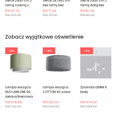
Serce 21x30 cm z
Serce 29,7x42 cm
Serce 21x30 cm z
ramą czarną z
bez ramy bez
ramą złotą bez
marginesem
marginesu
marginesu
PLN 97.76
PLN 71.44
PLN 87.42
PLN 104.00
PLN 76.00
PLN 93.00
Zobacz wyjątkowe oświetlenie
-6%
-6%
-4%
Lampa wisząca
Lampa wisząca
Żyrandol LEMMI 6
DUO LAMI LINE 60
COTTON 40 szara
biały
zielona/kremowa
PLN 678.68
PLN 282.00
PLN 479.04
PLN 722.00
PLN 300.00
PLN 499.00