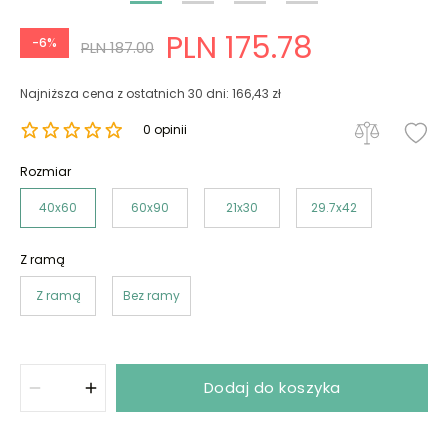
PLN 175.78
-6%
PLN 187.00
Najniższa cena z ostatnich 30 dni: 166,43 zł
0 opinii
Rozmiar
40x60
60x90
21x30
29.7x42
Z ramą
Z ramą
Bez ramy
Dodaj do koszyka