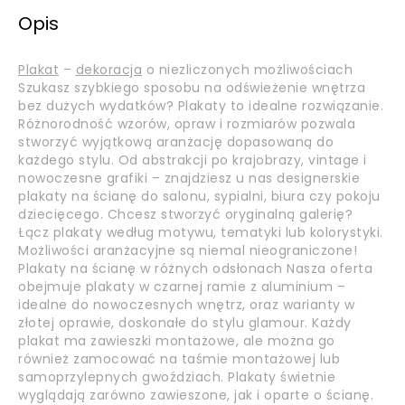
Opis
Plakat
–
dekoracja
o niezliczonych możliwościach
Szukasz szybkiego sposobu na odświeżenie wnętrza
bez dużych wydatków? Plakaty to idealne rozwiązanie.
Różnorodność wzorów, opraw i rozmiarów pozwala
stworzyć wyjątkową aranżację dopasowaną do
każdego stylu. Od abstrakcji po krajobrazy, vintage i
nowoczesne grafiki – znajdziesz u nas designerskie
plakaty na ścianę do salonu, sypialni, biura czy pokoju
dziecięcego. Chcesz stworzyć oryginalną galerię?
Łącz plakaty według motywu, tematyki lub kolorystyki.
Możliwości aranżacyjne są niemal nieograniczone!
Plakaty na ścianę w różnych odsłonach Nasza oferta
obejmuje plakaty w czarnej ramie z aluminium –
idealne do nowoczesnych wnętrz, oraz warianty w
złotej oprawie, doskonałe do stylu glamour. Każdy
plakat ma zawieszki montażowe, ale można go
również zamocować na taśmie montażowej lub
samoprzylepnych gwoździach. Plakaty świetnie
wyglądają zarówno zawieszone, jak i oparte o ścianę.