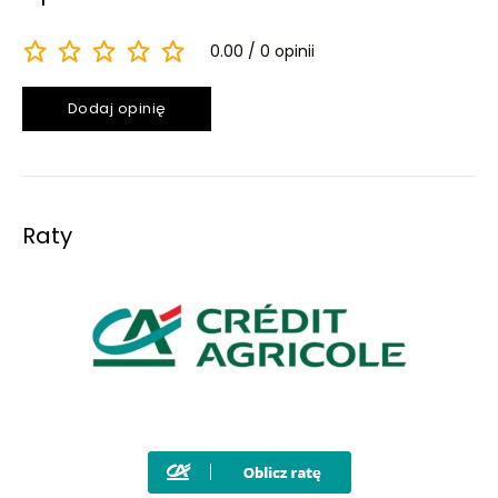
0.00
0 opinii
Dodaj opinię
Raty