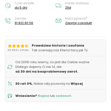
Czas wysyłki:
Koszty dostawy:
do 5 dni
29zł
Zamów:
Masz pytania?
91 822 80 56
Zapytaj o produkt
Prawdziwe historie i zaufanie
Tak oceniają nas Klienci tacy jak Ty
20 000+ OPINII
Od 2006 roku wiemy, co jest dla Ciebie ważne.
Dlatego dajemy Ci nie 14, ale
aż 30 dni na bezproblemowy zwrot.
30 rat 0%.
Niskie raty pozwolą na
Więcej
Wniesienie?
Napisz
lub
zadzwoń
.