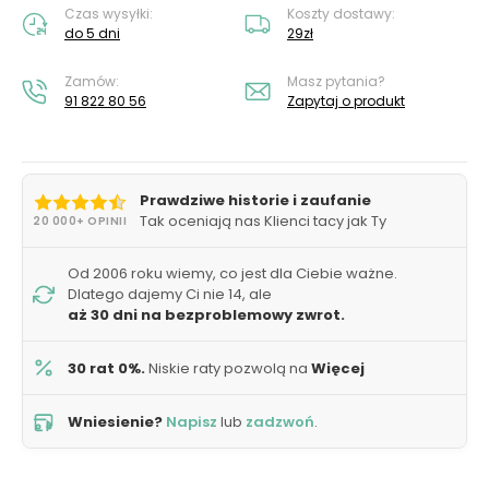
Czas wysyłki:
Koszty dostawy:
do 5 dni
29zł
Zamów:
Masz pytania?
91 822 80 56
Zapytaj o produkt
Prawdziwe historie i zaufanie
Tak oceniają nas Klienci tacy jak Ty
20 000+ OPINII
Od 2006 roku wiemy, co jest dla Ciebie ważne.
Dlatego dajemy Ci nie 14, ale
aż 30 dni na bezproblemowy zwrot.
30 rat 0%.
Niskie raty pozwolą na
Więcej
Wniesienie?
Napisz
lub
zadzwoń
.