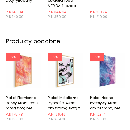
złoty ryflowany
oświetleniowa
MERIDA 4L szara
PLN 143.04
PLN 344.64
PLN 210.24
PLN 149.00
PLN 359.00
PLN 219.00
Produkty podobne
-6%
-6%
-6%
Plakat Płomienne
Plakat Metaliczne
Plakat Nocne
Barwy 40x60 cm z
Płynności 40x60
Przepływy 40x60
ramą złotą bez
cm z ramą złotą z
cm bez ramy bez
marginesu
marginesem
marginesu
PLN 175.78
PLN 196.46
PLN 123.14
PLN 187.00
PLN 209.00
PLN 131.00