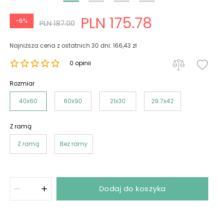
PLN 175.78
-6%
PLN 187.00
Najniższa cena z ostatnich 30 dni: 166,43 zł
0 opinii
Rozmiar
40x60
60x90
21x30
29.7x42
Z ramą
Z ramą
Bez ramy
Dodaj do koszyka