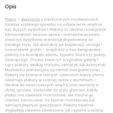
Opis
Plakat
–
dekoracja
o niezliczonych możliwościach
Szukasz szybkiego sposobu na odświeżenie wnętrza
bez dużych wydatków? Plakaty to idealne rozwiązanie.
Różnorodność wzorów, opraw i rozmiarów pozwala
stworzyć wyjątkową aranżację dopasowaną do
każdego stylu. Od abstrakcji po krajobrazy, vintage i
nowoczesne grafiki – znajdziesz u nas designerskie
plakaty na ścianę do salonu, sypialni, biura czy pokoju
dziecięcego. Chcesz stworzyć oryginalną galerię?
Łącz plakaty według motywu, tematyki lub kolorystyki.
Możliwości aranżacyjne są niemal nieograniczone!
Plakaty na ścianę w różnych odsłonach Nasza oferta
obejmuje plakaty w czarnej ramie z aluminium –
idealne do nowoczesnych wnętrz, oraz warianty w
złotej oprawie, doskonałe do stylu glamour. Każdy
plakat ma zawieszki montażowe, ale można go
również zamocować na taśmie montażowej lub
samoprzylepnych gwoździach. Plakaty świetnie
wyglądają zarówno zawieszone, jak i oparte o ścianę.