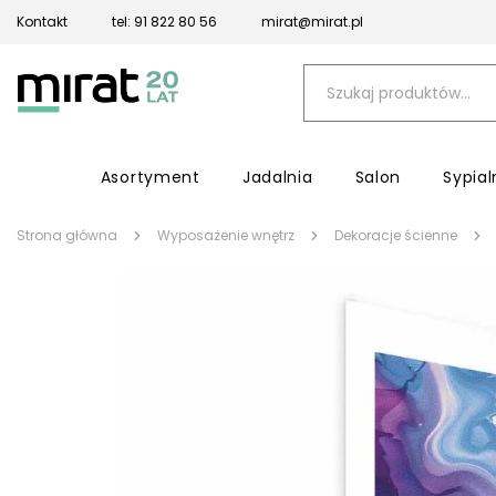
Kontakt
tel: 91 822 80 56
mirat@mirat.pl
Asortyment
Jadalnia
Salon
Sypial
Strona główna
Wyposażenie wnętrz
Dekoracje ścienne