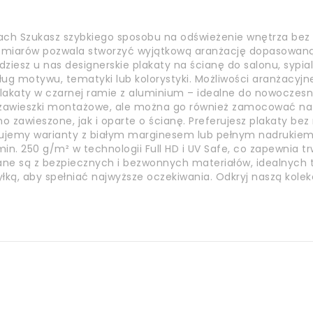
ach Szukasz szybkiego sposobu na odświeżenie wnętrza bez
ozmiarów pozwala stworzyć wyjątkową aranżację dopasowaną 
jdziesz u nas designerskie plakaty na ścianę do salonu, sypia
ług motywu, tematyki lub kolorystyki. Możliwości aranżacyjn
akaty w czarnej ramie z aluminium – idealne do nowoczesnyc
a zawieszki montażowe, ale można go również zamocować n
o zawieszone, jak i oparte o ścianę. Preferujesz plakaty be
ujemy warianty z białym marginesem lub pełnym nadrukiem.
n. 250 g/m² w technologii Full HD i UV Safe, co zapewnia tr
nane są z bezpiecznych i bezwonnych materiałów, idealnych t
yłką, aby spełniać najwyższe oczekiwania. Odkryj naszą kole