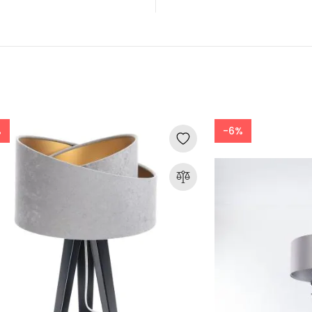
%
-6%