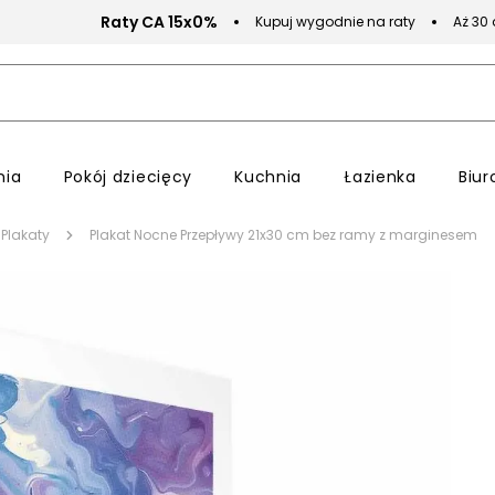
Raty CA 15x0%
Kupuj wygodnie na raty
Aż 30
nia
Pokój dziecięcy
Kuchnia
Łazienka
Biur
Plakaty
Plakat Nocne Przepływy 21x30 cm bez ramy z marginesem