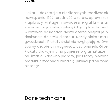
Opis
Plakat
–
dekoracja
o niezliczonych możliwości
rozwiązanie. Różnorodność wzorów, opraw i r
krajobrazy, vintage i nowoczesne grafiki – zna
stworzyć oryginalną galerię? Łącz plakaty wed
w różnych odsłonach Nasza oferta obejmuje pl
doskonałe do stylu glamour. Każdy plakat m
gwoździach. Plakaty świetnie wyglądają zarówn
taśmy ozdobnej, magnesów czy pinezek. Ofer
Plakaty drukujemy na papierze o gramaturze mi
na światło. Zarówno plakaty, jak i ramy, wyko
produkt przechodzi kontrolę jakości przed wys
historię!
Dane techniczne