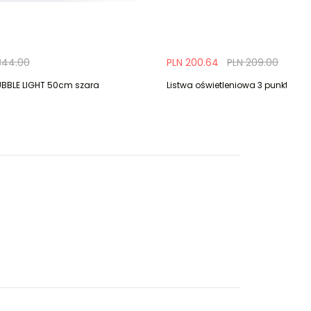
344.00
PLN 200.64
PLN 209.00
BBLE LIGHT 50cm szara
Listwa oświetleniowa 3 punktowa 