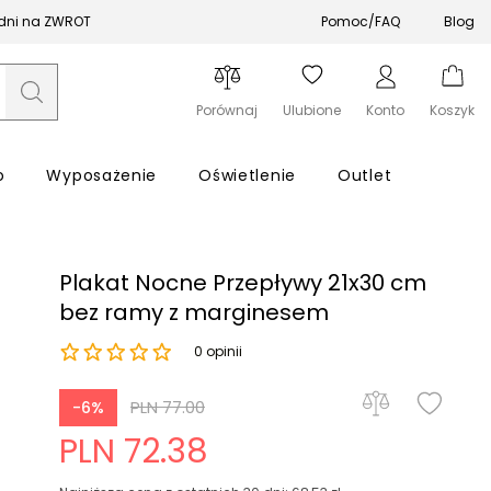
 dni na ZWROT
Pomoc/FAQ
Blog
Porównaj
Ulubione
Konto
Koszyk
o
Wyposażenie
Oświetlenie
Outlet
Plakat Nocne Przepływy 21x30 cm
bez ramy z marginesem
0 opinii
Zapomniałeś hasła?
PLN 77.00
-6%
Zaloguj się
PLN 72.38