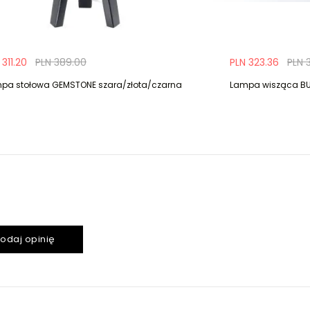
 311.20
PLN 389.00
PLN 323.36
PLN 
pa stołowa GEMSTONE szara/złota/czarna
Lampa wisząca BU
odaj opinię