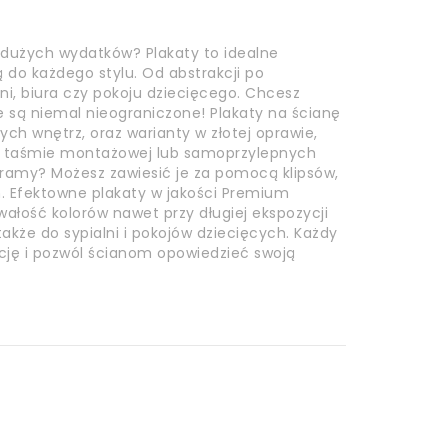
 dużych wydatków? Plakaty to idealne
do każdego stylu. Od abstrakcji po
lni, biura czy pokoju dziecięcego. Chcesz
e są niemal nieograniczone! Plakaty na ścianę
h wnętrz, oraz warianty w złotej oprawie,
a taśmie montażowej lub samoprzylepnych
z ramy? Możesz zawiesić je za pomocą klipsów,
 Efektowne plakaty w jakości Premium
wałość kolorów nawet przy długiej ekspozycji
akże do sypialni i pokojów dziecięcych. Każdy
kcję i pozwól ścianom opowiedzieć swoją