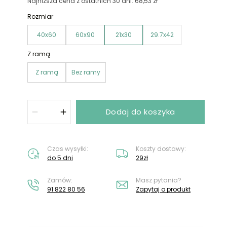
Nie masz konta?
Załóż konto
Najniższa cena z ostatnich 30 dni: 68,53 zł
Rozmiar
40x60
60x90
21x30
29.7x42
Z ramą
Z ramą
Bez ramy
Dodaj do koszyka
Czas wysyłki:
Koszty dostawy:
do 5 dni
29zł
Zamów:
Masz pytania?
91 822 80 56
Zapytaj o produkt