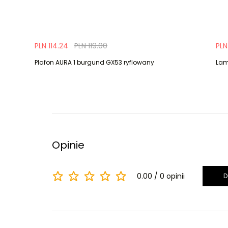
PLN 114.24
PLN 119.00
PLN
Plafon AURA 1 burgund GX53 ryflowany
Lam
Opinie
0.00
0 opinii
D