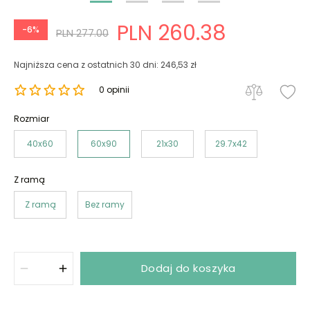
PLN 260.38
-6%
PLN 277.00
Najniższa cena z ostatnich 30 dni: 246,53 zł
0 opinii
Rozmiar
40x60
60x90
21x30
29.7x42
Z ramą
Z ramą
Bez ramy
Dodaj do koszyka