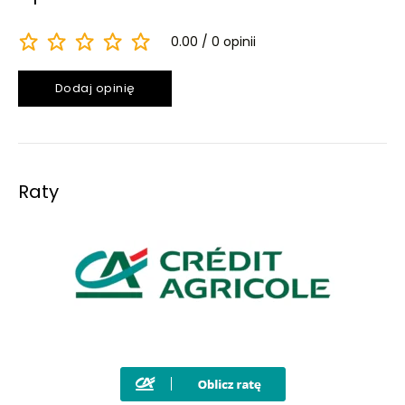
0.00
0 opinii
Dodaj opinię
Raty