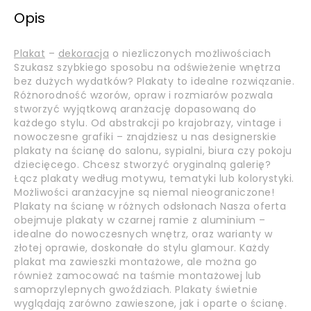
Opis
Plakat
–
dekoracja
o niezliczonych możliwościach
Szukasz szybkiego sposobu na odświeżenie wnętrza
bez dużych wydatków? Plakaty to idealne rozwiązanie.
Różnorodność wzorów, opraw i rozmiarów pozwala
stworzyć wyjątkową aranżację dopasowaną do
każdego stylu. Od abstrakcji po krajobrazy, vintage i
nowoczesne grafiki – znajdziesz u nas designerskie
plakaty na ścianę do salonu, sypialni, biura czy pokoju
dziecięcego. Chcesz stworzyć oryginalną galerię?
Łącz plakaty według motywu, tematyki lub kolorystyki.
Możliwości aranżacyjne są niemal nieograniczone!
Plakaty na ścianę w różnych odsłonach Nasza oferta
obejmuje plakaty w czarnej ramie z aluminium –
idealne do nowoczesnych wnętrz, oraz warianty w
złotej oprawie, doskonałe do stylu glamour. Każdy
plakat ma zawieszki montażowe, ale można go
również zamocować na taśmie montażowej lub
samoprzylepnych gwoździach. Plakaty świetnie
wyglądają zarówno zawieszone, jak i oparte o ścianę.