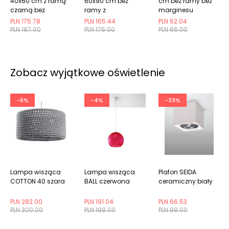
40x60 cm z ramą
60x90 cm bez
cm bez ramy bez
czarną bez
ramy z
marginesu
marginesu
marginesem
PLN 175.78
PLN 165.44
PLN 62.04
PLN 187.00
PLN 176.00
PLN 66.00
Zobacz wyjątkowe oświetlenie
-6%
-4%
-33%
Lampa wisząca
Lampa wisząca
Plafon SEIDA
COTTON 40 szara
BALL czerwona
ceramiczny biały
PLN 282.00
PLN 191.04
PLN 66.53
PLN 300.00
PLN 199.00
PLN 99.00