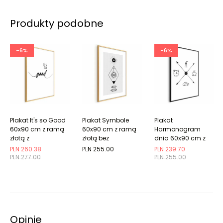
Produkty podobne
-6%
-6%
Plakat It's so Good
Plakat Symbole
Plakat
60x90 cm z ramą
60x90 cm z ramą
Harmonogram
złotą z
złotą bez
dnia 60x90 cm z
marginesem
marginesu
ramą czarną bez
PLN 260.38
PLN 255.00
PLN 239.70
marginesu
PLN 277.00
PLN 255.00
Opinie