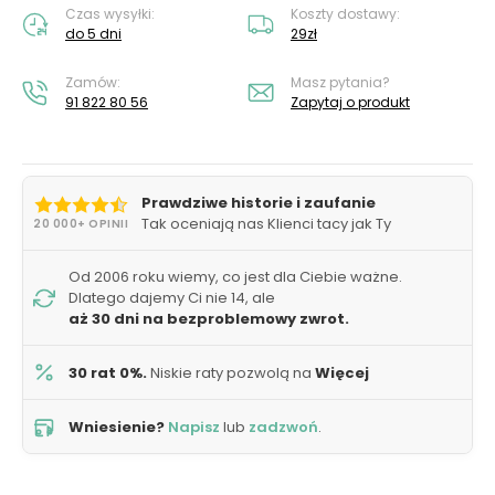
Czas wysyłki:
Koszty dostawy:
do 5 dni
29zł
Zamów:
Masz pytania?
91 822 80 56
Zapytaj o produkt
Prawdziwe historie i zaufanie
Tak oceniają nas Klienci tacy jak Ty
20 000+ OPINII
Od 2006 roku wiemy, co jest dla Ciebie ważne.
Dlatego dajemy Ci nie 14, ale
aż 30 dni na bezproblemowy zwrot.
30 rat 0%.
Niskie raty pozwolą na
Więcej
Wniesienie?
Napisz
lub
zadzwoń
.