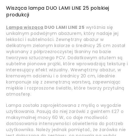
Wisząca lampa DUO LAMI LINE 25 polskiej
produkcji
Lampa wisząca
DUO LAMI LINE 25
wyróżnia się
unikalnym podwójnym abażurem, który nadaje jej
lekkości i subtelności. Zewnętrzny abażur w
delikatnym zielonym kolorze o średnicy 25 cm został
wykonany z półprzezroczystej tkaniny na bazie
tworzywa sztucznego PCV. Dodatkowym atutem są
subtelne pionowe prążki, które wprowadzają teksturę i
interesujący efekt wizualny. Wewnętrzny abażur, w
kremowym odcieniu i o średnicy 20 cm, idealnie
komponuje się z zewnętrzną warstwą, zapewniając
miękkie i rozproszone światło, które tworzy przytulną
atmosferę.
Lampa została zaprojektowana z myślą o wygodzie
użytkowania. Pasują do niej żarówki z gwintem E27 o
maksymalnej mocy 60 W, co daje możliwość
dostosowania intensywności oświetlenia do potrzeb
użytkownika. Należy jednak pamiętać, że żarówka nie
jest dołączona do zestawu, co pozwala na wybór