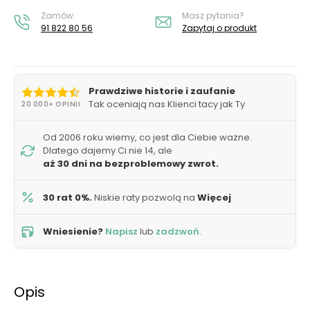
Zamów:
Masz pytania?
91 822 80 56
Zapytaj o produkt
Prawdziwe historie i zaufanie
Tak oceniają nas Klienci tacy jak Ty
20 000+ OPINII
Od 2006 roku wiemy, co jest dla Ciebie ważne.
Dlatego dajemy Ci nie 14, ale
aż 30 dni na bezproblemowy zwrot.
30 rat 0%.
Niskie raty pozwolą na
Więcej
Wniesienie?
Napisz
lub
zadzwoń
.
Opis