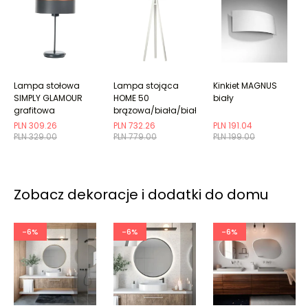
Lampa stołowa
Lampa stojąca
Kinkiet MAGNUS
SIMPLY GLAMOUR
HOME 50
biały
grafitowa
brązowa/biała/biała
PLN 309.26
PLN 732.26
PLN 191.04
PLN 329.00
PLN 779.00
PLN 199.00
Zobacz dekoracje i dodatki do domu
-6%
-6%
-6%