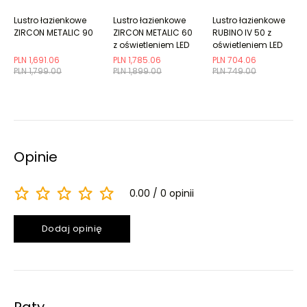
Lustro łazienkowe
Lustro łazienkowe
Lustro łazienkowe
ZIRCON METALIC 90
ZIRCON METALIC 60
RUBINO IV 50 z
z oświetleniem LED
oświetleniem LED
PLN 1,691.06
PLN 1,785.06
PLN 704.06
PLN 1,799.00
PLN 1,899.00
PLN 749.00
Opinie
0.00
0 opinii
Dodaj opinię