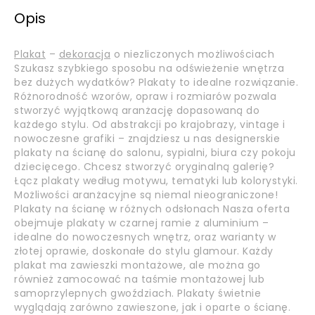
Opis
Plakat
–
dekoracja
o niezliczonych możliwościach
Szukasz szybkiego sposobu na odświeżenie wnętrza
bez dużych wydatków? Plakaty to idealne rozwiązanie.
Różnorodność wzorów, opraw i rozmiarów pozwala
stworzyć wyjątkową aranżację dopasowaną do
każdego stylu. Od abstrakcji po krajobrazy, vintage i
nowoczesne grafiki – znajdziesz u nas designerskie
plakaty na ścianę do salonu, sypialni, biura czy pokoju
dziecięcego. Chcesz stworzyć oryginalną galerię?
Łącz plakaty według motywu, tematyki lub kolorystyki.
Możliwości aranżacyjne są niemal nieograniczone!
Plakaty na ścianę w różnych odsłonach Nasza oferta
obejmuje plakaty w czarnej ramie z aluminium –
idealne do nowoczesnych wnętrz, oraz warianty w
złotej oprawie, doskonałe do stylu glamour. Każdy
plakat ma zawieszki montażowe, ale można go
również zamocować na taśmie montażowej lub
samoprzylepnych gwoździach. Plakaty świetnie
wyglądają zarówno zawieszone, jak i oparte o ścianę.