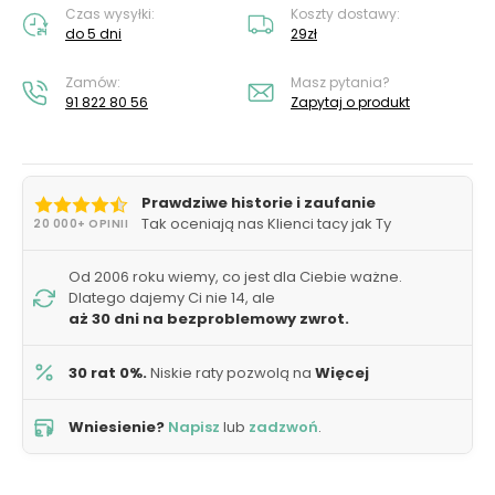
Czas wysyłki:
Koszty dostawy:
do 5 dni
29zł
Zamów:
Masz pytania?
91 822 80 56
Zapytaj o produkt
Prawdziwe historie i zaufanie
Tak oceniają nas Klienci tacy jak Ty
20 000+ OPINII
Od 2006 roku wiemy, co jest dla Ciebie ważne.
Dlatego dajemy Ci nie 14, ale
aż 30 dni na bezproblemowy zwrot.
30 rat 0%.
Niskie raty pozwolą na
Więcej
Wniesienie?
Napisz
lub
zadzwoń
.