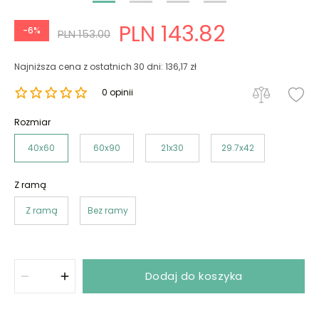
PLN 143.82
-6%
PLN 153.00
Najniższa cena z ostatnich 30 dni: 136,17 zł
0 opinii
Rozmiar
40x60
60x90
21x30
29.7x42
Z ramą
Z ramą
Bez ramy
Dodaj do koszyka