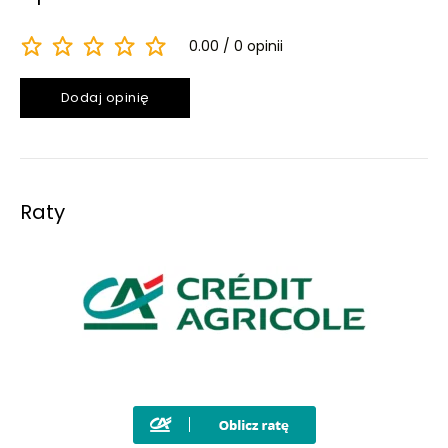
0.00
0 opinii
Dodaj opinię
Raty