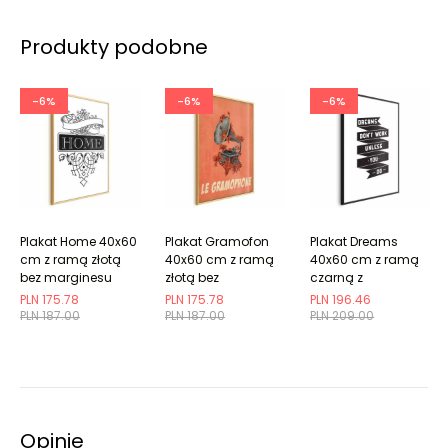
Produkty podobne
-6%
-6%
-6%
Plakat Home 40x60
Plakat Gramofon
Plakat Dreams
cm z ramą złotą
40x60 cm z ramą
40x60 cm z ramą
bez marginesu
złotą bez
czarną z
marginesu
marginesem
PLN 175.78
PLN 175.78
PLN 196.46
PLN 187.00
PLN 187.00
PLN 209.00
Opinie