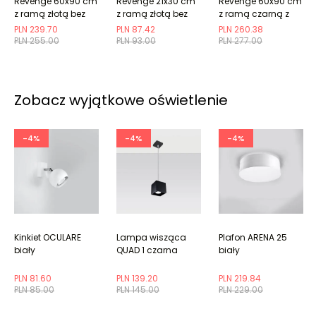
Revenge 60x90 cm
Revenge 21x30 cm
Revenge 60x90 cm
z ramą złotą bez
z ramą złotą bez
z ramą czarną z
marginesu
marginesu
marginesem
PLN 239.70
PLN 87.42
PLN 260.38
PLN 255.00
PLN 93.00
PLN 277.00
Zobacz wyjątkowe oświetlenie
-4%
-4%
-4%
Kinkiet OCULARE
Lampa wisząca
Plafon ARENA 25
biały
QUAD 1 czarna
biały
PLN 81.60
PLN 139.20
PLN 219.84
PLN 85.00
PLN 145.00
PLN 229.00