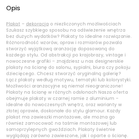
Opis
Plakat
–
dekoracja
o niezliczonych możliwościach
Szukasz szybkiego sposobu na odświeżenie wnętrza
bez dużych wydatków? Plakaty to idealne rozwiązanie.
Różnorodność wzorów, opraw i rozmiarów pozwala
stworzyć wyjątkową aranżację dopasowaną do
każdego stylu. Od abstrakcji po krajobrazy, vintage i
nowoczesne grafiki – znajdziesz u nas designerskie
plakaty na ścianę do salonu, sypialni, biura czy pokoju
dziecięcego. Chcesz stworzyć oryginalną galerię?
Łącz plakaty według motywu, tematyki lub kolorystyki.
Możliwości aranżacyjne są niemal nieograniczone!
Plakaty na ścianę w różnych odsłonach Nasza oferta
obejmuje plakaty w czarnej ramie z aluminium –
idealne do nowoczesnych wnętrz, oraz warianty w
złotej oprawie, doskonałe do stylu glamour. Każdy
plakat ma zawieszki montażowe, ale można go
również zamocować na taśmie montażowej lub
samoprzylepnych gwoździach. Plakaty świetnie
wyglądają zarówno zawieszone, jak i oparte o ścianę.