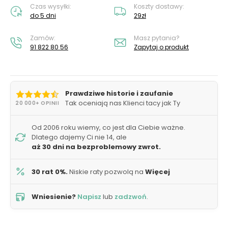
Czas wysyłki:
Koszty dostawy:
do 5 dni
29zł
Zamów:
Masz pytania?
91 822 80 56
Zapytaj o produkt
Prawdziwe historie i zaufanie
Tak oceniają nas Klienci tacy jak Ty
20 000+ OPINII
Od 2006 roku wiemy, co jest dla Ciebie ważne.
Dlatego dajemy Ci nie 14, ale
aż 30 dni na bezproblemowy zwrot.
30 rat 0%.
Niskie raty pozwolą na
Więcej
Wniesienie?
Napisz
lub
zadzwoń
.