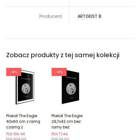
Producent
ARTGEIST B
Zobacz produkty z tej samej kolekcji
-6%
-6%
Plakat The Eagle
Plakat The Eagle
40x60 cm z ramą
29,7x42 cm bez
czarną z
ramy bez
marginesem
marginesu
PLN 196.46
PLN 71.44
PLN 209.00
PLN 76.00