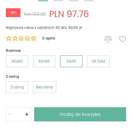
PLN 97.76
-6%
PLN 104.00
Najniższa cena z ostatnich 30 dni: 92,56 zł
0 opinii
Rozmiar
40x60
60x90
21x30
29.7x42
Z ramą
Z ramą
Bez ramy
Dodaj do koszyka