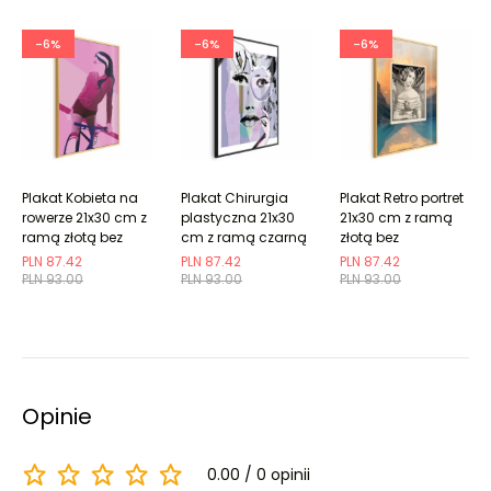
-6%
-6%
-6%
Plakat Kobieta na
Plakat Chirurgia
Plakat Retro portret
rowerze 21x30 cm z
plastyczna 21x30
21x30 cm z ramą
ramą złotą bez
cm z ramą czarną
złotą bez
marginesu
bez marginesu
marginesu
PLN 87.42
PLN 87.42
PLN 87.42
PLN 93.00
PLN 93.00
PLN 93.00
Opinie
0.00
0 opinii