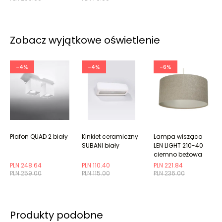
Zobacz wyjątkowe oświetlenie
-4%
-4%
-6%
Plafon QUAD 2 biały
Kinkiet ceramiczny
Lampa wisząca
SUBANI biały
LEN LIGHT 210-40
ciemno beżowa
PLN 248.64
PLN 110.40
PLN 221.84
PLN 259.00
PLN 115.00
PLN 236.00
Produkty podobne