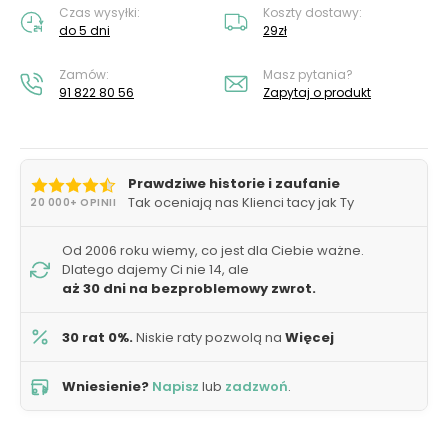
Czas wysyłki:
Koszty dostawy:
do 5 dni
29zł
Zamów:
Masz pytania?
91 822 80 56
Zapytaj o produkt
Prawdziwe historie i zaufanie
Tak oceniają nas Klienci tacy jak Ty
20 000+ OPINII
Od 2006 roku wiemy, co jest dla Ciebie ważne.
Dlatego dajemy Ci nie 14, ale
aż 30 dni na bezproblemowy zwrot.
30 rat 0%.
Niskie raty pozwolą na
Więcej
Wniesienie?
Napisz
lub
zadzwoń
.