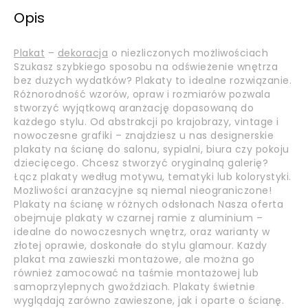
Opis
Plakat
–
dekoracja
o niezliczonych możliwościach
Szukasz szybkiego sposobu na odświeżenie wnętrza
bez dużych wydatków? Plakaty to idealne rozwiązanie.
Różnorodność wzorów, opraw i rozmiarów pozwala
stworzyć wyjątkową aranżację dopasowaną do
każdego stylu. Od abstrakcji po krajobrazy, vintage i
nowoczesne grafiki – znajdziesz u nas designerskie
plakaty na ścianę do salonu, sypialni, biura czy pokoju
dziecięcego. Chcesz stworzyć oryginalną galerię?
Łącz plakaty według motywu, tematyki lub kolorystyki.
Możliwości aranżacyjne są niemal nieograniczone!
Plakaty na ścianę w różnych odsłonach Nasza oferta
obejmuje plakaty w czarnej ramie z aluminium –
idealne do nowoczesnych wnętrz, oraz warianty w
złotej oprawie, doskonałe do stylu glamour. Każdy
plakat ma zawieszki montażowe, ale można go
również zamocować na taśmie montażowej lub
samoprzylepnych gwoździach. Plakaty świetnie
wyglądają zarówno zawieszone, jak i oparte o ścianę.