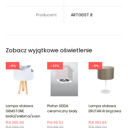
Producent
ARTGEIST B
Zobacz wyjątkowe oświetlenie
-6%
-33%
-6%
Lampa stołowa
Plafon SEIDA
Lampa stołowa
GEMSTONE
ceramiczny biały
ERUTAN III brązowa
biała/srebrna/sosna
PLN 365.66
PLN 66.53
PLN 362.84
PLN 389.00
PLN 99.00
PLN 386.00