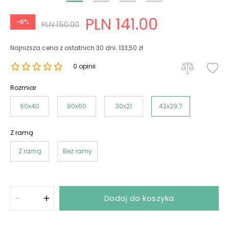
PLN 141.00
-6%
PLN 150.00
Najniższa cena z ostatnich 30 dni: 133,50 zł
0 opinii
Rozmiar
60x40
90x60
30x21
42x29.7
Z ramą
Z ramą
Bez ramy
Dodaj do koszyka