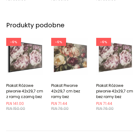
Produkty podobne
-6%
-6%
-6%
Plakat Różowe
Plakat Piwonie
Plakat Różowe
piwonie 42x29,7 cm
42x29,7 cm bez
piwonie 42x29,7 cm
z ramą czarną bez
ramy bez
bez ramy bez
marginesu
marginesu
marginesu
PLN 141.00
PLN 71.44
PLN 71.44
PLN 150.00
PLN 76.00
PLN 76.00