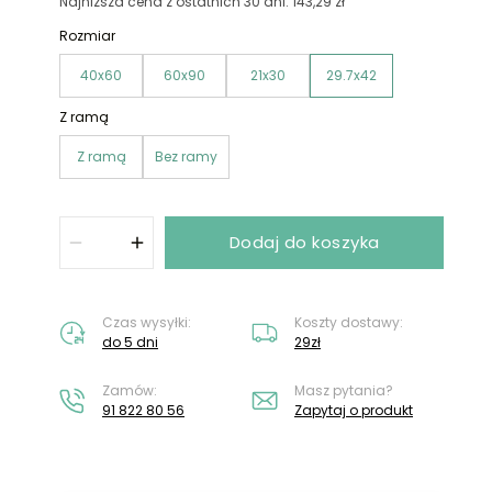
Nie masz konta?
Załóż konto
Najniższa cena z ostatnich 30 dni: 143,29 zł
Rozmiar
40x60
60x90
21x30
29.7x42
Z ramą
Z ramą
Bez ramy
Dodaj do koszyka
Czas wysyłki:
Koszty dostawy:
do 5 dni
29zł
Zamów:
Masz pytania?
91 822 80 56
Zapytaj o produkt