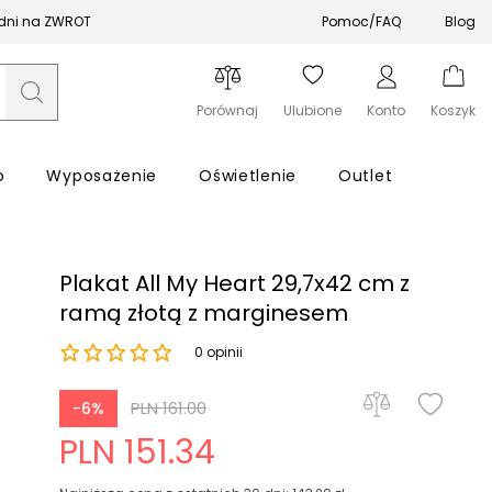
 dni na ZWROT
Pomoc/FAQ
Blog
Porównaj
Ulubione
Konto
Koszyk
o
Wyposażenie
Oświetlenie
Outlet
Plakat All My Heart 29,7x42 cm z
ramą złotą z marginesem
0 opinii
Zapomniałeś hasła?
PLN 161.00
-6%
Zaloguj się
PLN 151.34