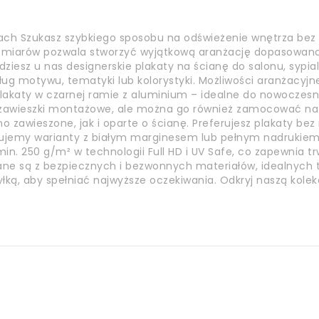
ach Szukasz szybkiego sposobu na odświeżenie wnętrza bez
ozmiarów pozwala stworzyć wyjątkową aranżację dopasowaną 
jdziesz u nas designerskie plakaty na ścianę do salonu, sypia
ług motywu, tematyki lub kolorystyki. Możliwości aranżacyjn
akaty w czarnej ramie z aluminium – idealne do nowoczesnyc
a zawieszki montażowe, ale można go również zamocować n
o zawieszone, jak i oparte o ścianę. Preferujesz plakaty be
ujemy warianty z białym marginesem lub pełnym nadrukiem.
n. 250 g/m² w technologii Full HD i UV Safe, co zapewnia tr
nane są z bezpiecznych i bezwonnych materiałów, idealnych t
yłką, aby spełniać najwyższe oczekiwania. Odkryj naszą kole