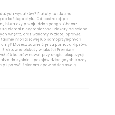
 dużych wydatków? Plakaty to idealne
do każdego stylu. Od abstrakcji po
lni, biura czy pokoju dziecięcego. Chcesz
e są niemal nieograniczone! Plakaty na ścianę
h wnętrz, oraz warianty w złotej oprawie,
a taśmie montażowej lub samoprzylepnych
z ramy? Możesz zawiesić je za pomocą klipsów,
 Efektowne plakaty w jakości Premium
wałość kolorów nawet przy długiej ekspozycji
akże do sypialni i pokojów dziecięcych. Każdy
kcję i pozwól ścianom opowiedzieć swoją