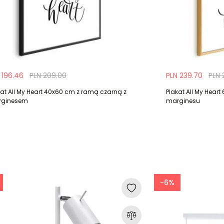
 196.46
PLN 209.00
PLN 239.70
PLN 
kat All My Heart 40x60 cm z ramą czarną z
Plakat All My Hear
ginesem
marginesu
-6%