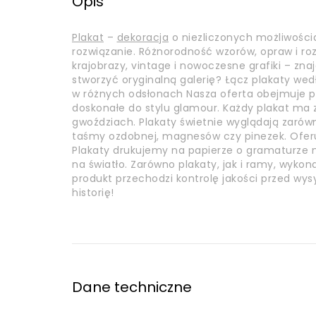
Opis
Plakat
–
dekoracja
o niezliczonych możliwości
rozwiązanie. Różnorodność wzorów, opraw i r
krajobrazy, vintage i nowoczesne grafiki – zna
stworzyć oryginalną galerię? Łącz plakaty wed
w różnych odsłonach Nasza oferta obejmuje pl
doskonałe do stylu glamour. Każdy plakat m
gwoździach. Plakaty świetnie wyglądają zarówn
taśmy ozdobnej, magnesów czy pinezek. Ofer
Plakaty drukujemy na papierze o gramaturze mi
na światło. Zarówno plakaty, jak i ramy, wyko
produkt przechodzi kontrolę jakości przed wys
historię!
Dane techniczne