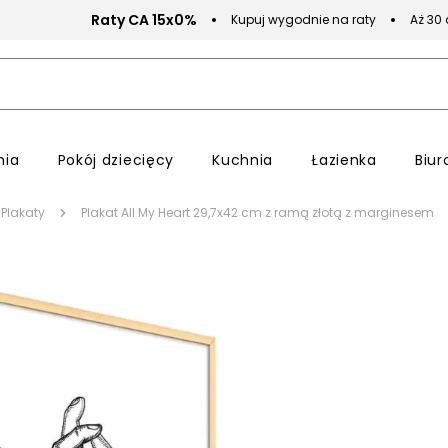
Raty CA 15x0%
Kupuj wygodnie na raty
Aż 30
nia
Pokój dziecięcy
Kuchnia
Łazienka
Biur
Plakaty
Plakat All My Heart 29,7x42 cm z ramą złotą z marginesem