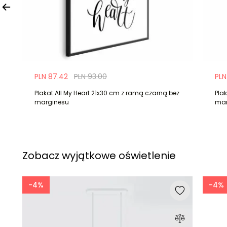
PLN 87.42
PLN 93.00
PLN
Plakat All My Heart 21x30 cm z ramą czarną bez
Pla
marginesu
mar
Zobacz wyjątkowe oświetlenie
-4%
-4%