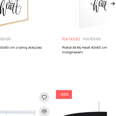
255.00
PLN 143.82
PLN 153.00
t 60x90 cm z ramą złotą bez
Plakat All My Heart 40x60 cm bez 
marginesem
-20%