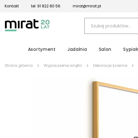
Kontakt
tel: 91 822 80 56
mirat@mirat.pl
Asortyment
Jadalnia
Salon
Sypial
Strona główna
Wyposażenie wnętrz
Dekoracje ścienne