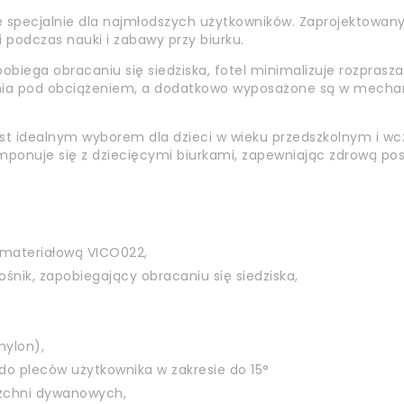
 specjalnie dla najmłodszych użytkowników. Zaprojektowany
 podczas nauki i zabawy przy biurku.
obiega obracaniu się siedziska, fotel minimalizuje rozpras
czenia pod obciążeniem, a dodatkowo wyposażone są w mech
t idealnym wyborem dla dzieci w wieku przedszkolnym i wc
mponuje się z dziecięcymi biurkami, zapewniając zdrową po
ą materiałową VICO022,
nik, zapobiegający obracaniu się siedziska,
nylon),
o pleców użytkownika w zakresie do 15°
rzchni dywanowych,