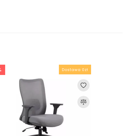
%
Dostawa 0zł