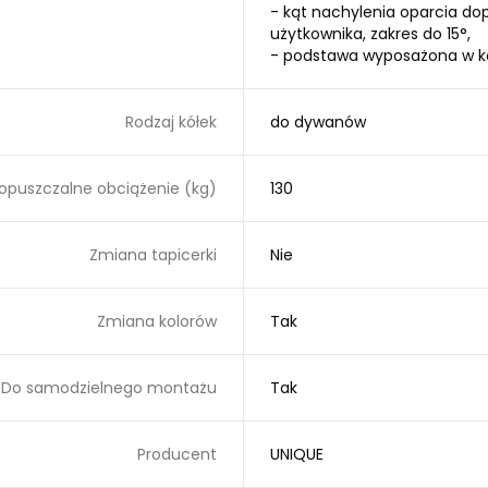
- kąt nachylenia oparcia do
użytkownika, zakres do 15°,
- podstawa wyposażona w k
Rodzaj kółek
do dywanów
opuszczalne obciążenie (kg)
130
Zmiana tapicerki
Nie
Zmiana kolorów
Tak
Do samodzielnego montażu
Tak
Producent
UNIQUE