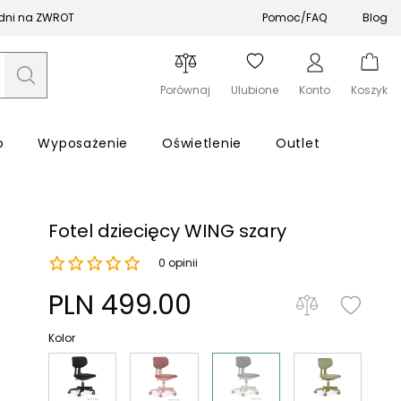
 dni na ZWROT
Pomoc/FAQ
Blog
Porównaj
Ulubione
Konto
Koszyk
o
Wyposażenie
Oświetlenie
Outlet
Fotel dziecięcy WING szary
0 opinii
Zapomniałeś hasła?
PLN 499.00
Kolor
Zaloguj się