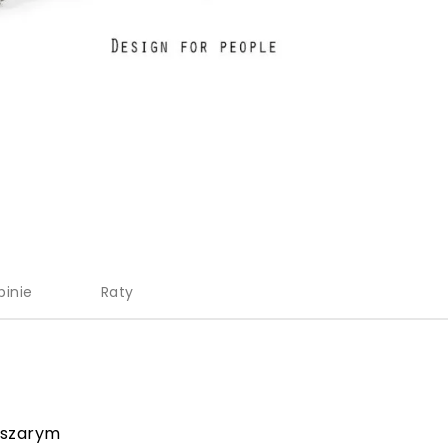
pinie
Raty
 szarym