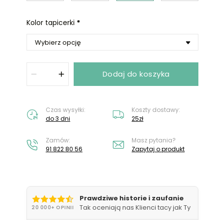
Nie masz konta?
Załóż konto
Kolor tapicerki
*
Dodaj do koszyka
Czas wysyłki:
Koszty dostawy:
do 3 dni
25zł
Zamów:
Masz pytania?
91 822 80 56
Zapytaj o produkt
Prawdziwe historie i zaufanie
Tak oceniają nas Klienci tacy jak Ty
20 000+ OPINII