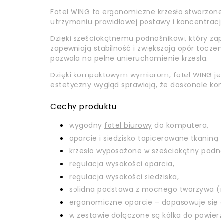
Fotel WING to ergonomiczne
krzesło
stworzone
utrzymaniu prawidłowej postawy i koncentracji
Dzięki sześciokątnemu podnośnikowi, który zap
zapewniają stabilność i zwiększają opór to
pozwala na pełne unieruchomienie krzesła.
Dzięki kompaktowym wymiarom, fotel WING jes
estetyczny wygląd sprawiają, że doskonale ko
Cechy produktu
wygodny
fotel biurowy
do komputera,
oparcie i siedzisko tapicerowane tkanin
krzesło wyposażone w sześciokątny podnoś
regulacja wysokości oparcia,
regulacja wysokości siedziska,
solidna podstawa z mocnego tworzywa (
ergonomiczne oparcie – dopasowuje się d
w zestawie dołączone są kółka do powie