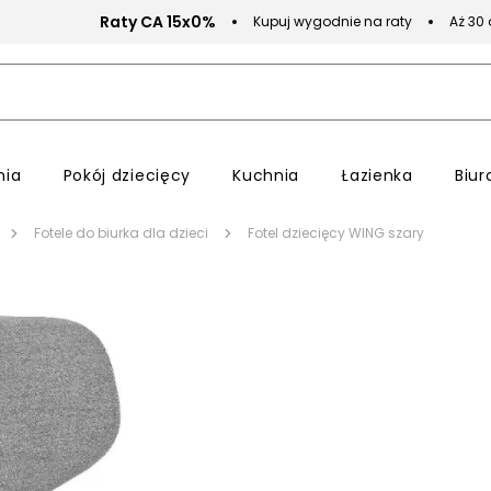
Raty CA 15x0%
Kupuj wygodnie na raty
Aż 30
nia
Pokój dziecięcy
Kuchnia
Łazienka
Biur
Fotele do biurka dla dzieci
Fotel dziecięcy WING szary