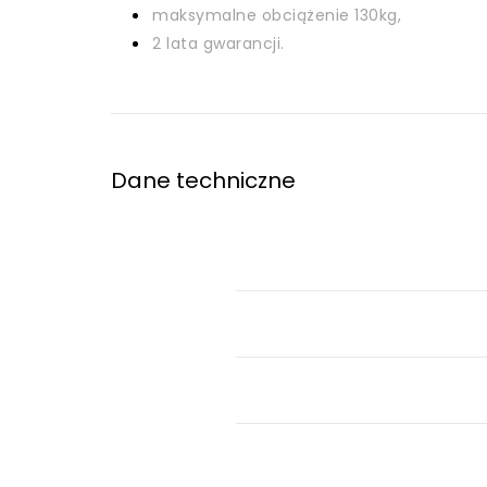
maksymalne obciążenie 130kg,
2 lata gwarancji.
Dane techniczne