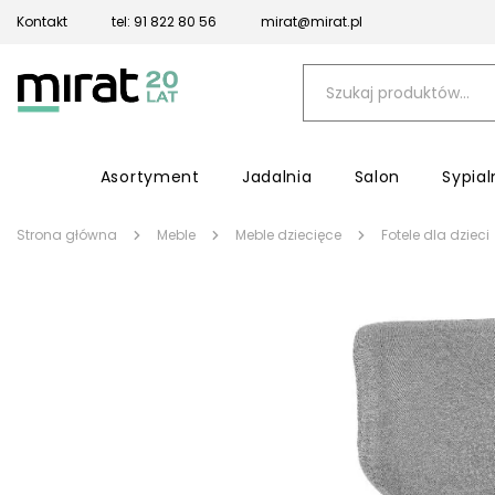
Kontakt
tel: 91 822 80 56
mirat@mirat.pl
Asortyment
Jadalnia
Salon
Sypial
Strona główna
Meble
Meble dziecięce
Fotele dla dzieci