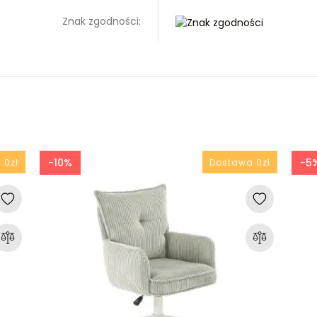
Znak zgodności:
-10%
-5
 0zł
Dostawa 0zł